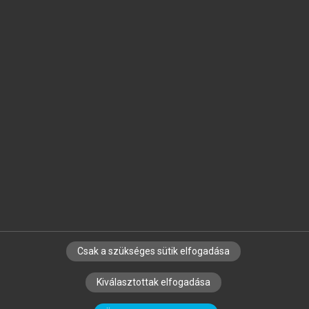
Jelöld meg a számodra fontos részeket, és
készíts
saját
jegyzeteket!
Egyéni előfizetéssel további
MeRSZ+ funkciókat
és
tartalmakat is elérhetsz.
Csak a szükséges sütik elfogadása
SZERZŐKNEK
CÉGEKNEK
KÖNYVTÁROSOKNAK
Kiválasztottak elfogadása
SZERKESZTÉSI ÉS LEKTORÁLÁSI ALAPELVEK