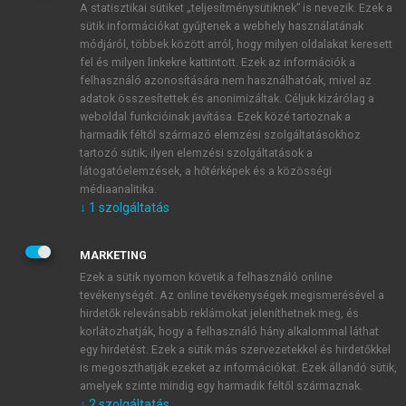
A statisztikai sütiket „teljesítménysütiknek” is nevezik. Ezek a
sütik információkat gyűjtenek a webhely használatának
módjáról, többek között arról, hogy milyen oldalakat keresett
ÚJ FIÓK LÉTREHOZÁSA
fel és milyen linkekre kattintott. Ezek az információk a
1 óra díjmentes hozzáférés
felhasználó azonosítására nem használhatóak, mivel az
adatok összesítettek és anonimizáltak. Céljuk kizárólag a
weboldal funkcióinak javítása. Ezek közé tartoznak a
E-MAIL-CÍM
harmadik féltől származó elemzési szolgáltatásokhoz
tartozó sütik; ilyen elemzési szolgáltatások a
látogatóelemzések, a hőtérképek és a közösségi
NÉV
médiaanalitika.
↓
1
szolgáltatás
JELSZÓ
MARKETING
Ezek a sütik nyomon követik a felhasználó online
tevékenységét. Az online tevékenységek megismerésével a
JELSZÓ ÚJRA
hirdetők relevánsabb reklámokat jeleníthetnek meg, és
korlátozhatják, hogy a felhasználó hány alkalommal láthat
egy hirdetést. Ezek a sütik más szervezetekkel és hirdetőkkel
is megoszthatják ezeket az információkat. Ezek állandó sütik,
Kérek értesítést a MeRSZ újdonságairól, akcióiról.
amelyek szinte mindig egy harmadik féltől származnak.
↓
2
szolgáltatás