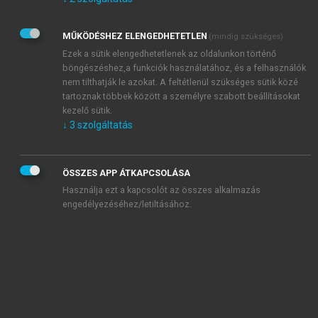
Kérek értesítést az Akadémiai Kiadó Zrt. újdonságairól,
akcióiról.
MŰKÖDÉSHEZ ELENGEDHETETLEN
(mindig szükséges)
Az
Adatkezelési tájékoztatóban
foglaltakat tudomásul
veszem és elfogadom.
Ezek a sütik elengedhetetlenek az oldalunkon történő
Az
Általános vásárlási feltételeket
, valamint a
szotar.net
és a
böngészéshez,a funkciók használatához, és a felhasználók
mersz.hu
oldalak licencszerződéseiben foglaltakat
nem tilthatják le azokat. A feltétlenül szükséges sütik közé
tudomásul veszem és elfogadom.
tartoznak többek között a személyre szabott beállításokat
kezelő sütik.
↓
3
szolgáltatás
KIPRÓBÁLOM
ÖSSZES APP ÁTKAPCSOLÁSA
Használja ezt a kapcsolót az összes alkalmazás
engedélyezéséhez/letiltásához.
MIÉRT ÉRDEMES A MERSZ ONLINE
OKOSKÖNYVTÁRAT HASZNÁLNI?