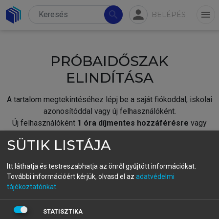
person
search
menu
BELÉPÉS
PRÓBAIDŐSZAK
ELINDÍTÁSA
A tartalom megtekintéséhez lépj be a saját fiókoddal, iskolai
azonosítóddal vagy új felhasználóként.
Új felhasználóként
1 óra díjmentes hozzáférésre
vagy
jogosult.
SÜTIK LISTÁJA
A próbaidőszak elindításához,
jelentkezz
be meglévő
fiókoddal,
vagy hozz létre új fiókot.
Itt láthatja és testreszabhatja az önről gyűjtött információkat.
További információért kérjük, olvasd el az
adatvédelmi
A regisztráció után a
próbaidőszak
automatikusan
elindul.
tájékoztatónkat
.
BELÉPÉS SAJÁT FIÓKKAL
STATISZTIKA