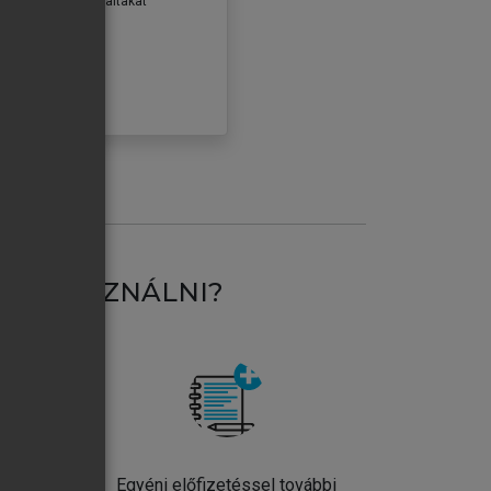
erződéseiben foglaltakat
ogadom.
ÓBÁLOM
AT HASZNÁLNI?
ntos
Egyéni előfizetéssel további