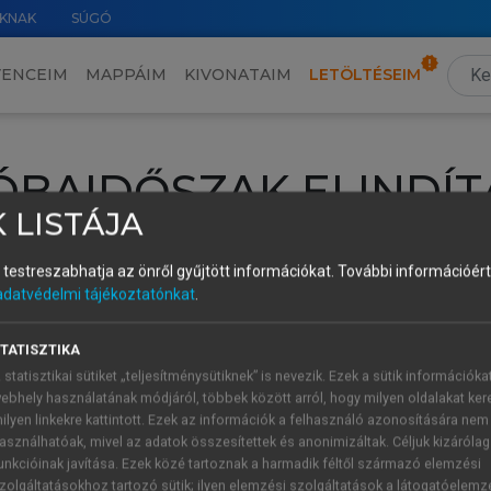
KNAK
SÚGÓ
VENCEIM
MAPPÁIM
KIVONATAIM
LETÖLTÉSEIM
ÓBAIDŐSZAK ELINDÍT
 LISTÁJA
intéséhez lépj be a saját fiókoddal, iskolai azonosítóddal vagy ú
és testreszabhatja az önről gyűjtött információkat.
További információért 
Új felhasználóként
1 óra díjmentes hozzáférésre
vagy jogosult
adatvédelmi tájékoztatónkat
.
k elindításához,
jelentkezz
be meglévő fiókoddal,
vagy hozz lé
A regisztráció után a
próbaidőszak
automatikusan
elindul.
TATISZTIKA
 statisztikai sütiket „teljesítménysütiknek” is nevezik. Ezek a sütik információka
ebhely használatának módjáról, többek között arról, hogy milyen oldalakat kere
ilyen linkekre kattintott. Ezek az információk a felhasználó azonosítására nem
ÚJ FIÓK 
ÁT FIÓKKAL
asználhatóak, mivel az adatok összesítettek és anonimizáltak. Céljuk kizáróla
1 óra díjme
unkcióinak javítása. Ezek közé tartoznak a harmadik féltől származó elemzési
zolgáltatásokhoz tartozó sütik; ilyen elemzési szolgáltatások a látogatóelemz