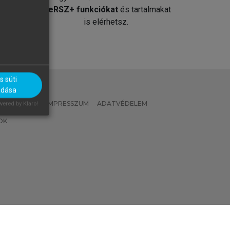
át
MeRSZ+ funkciókat
és tartalmakat
is elérhetsz.
 süti
adása
 IRÁNYELVEK
IMPRESSZUM
ADATVÉDELEM
ered by Klaro!
OK