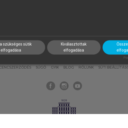
nyokat, hogy bármikor azonnal
részeket, és
készíts
saj
hozzájuk férhess!
jegyzeteket!
a szükséges sütik
Kiválasztottak
Összes
elfogadása
elfogadása
elfog
KNAK
SZERKESZTÉSI ÉS LEKTORÁLÁSI ALAPELVEK
MI – ÁLTALÁNOS
Pow
ICENCSZERZŐDÉS
SÚGÓ
GYIK
BLOG
RÓLUNK
SÜTI BEÁLLÍTÁS