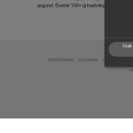
jegyzet. Évente 100+ új kiadvány.
kiadvá
Csak 
SZERZŐKNEK
CÉGEKNEK
KÖNYVTÁROSO
L
Verzió: 2.7.2