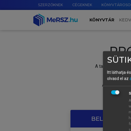
SZERZŐKNEK
CÉGEKNEK
KÖNYVTÁROSO
KÖNYVTÁR
KED
PR
SÜTIK
A tartalom megtek
Itt láthatja 
olvasd el az
A próbaidősza
S
A
w
m
BELÉPÉS SAJ
h
f
s