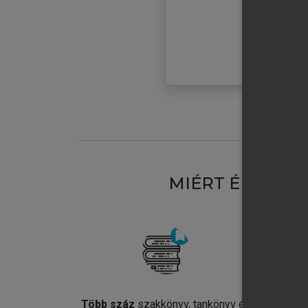
MIÉRT ÉRDEME
Több száz
szakkönyv, tankönyv és
Jel