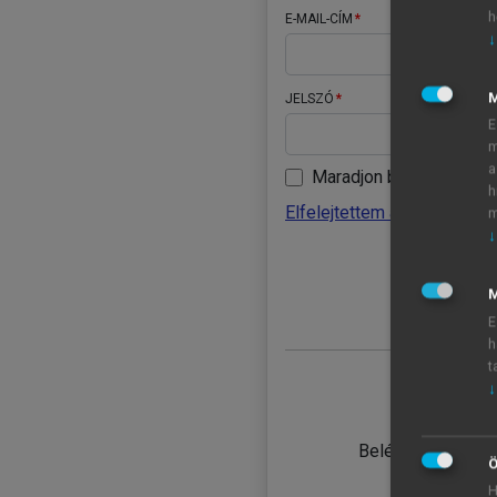
h
E-MAIL-CÍM
↓
JELSZÓ
E
m
a
Maradjon belépve
h
Elfelejtettem a jelszavamat
m
↓
BELÉ
M
E
h
t
↓
TANULÓ
Belépés intézmén
Ö
H