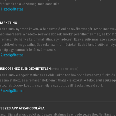
őtérképek és a közösségi médiaanalitika.
E-MAIL-CÍM
1
szolgáltatás
MARKETING
NÉV
zek a sütik nyomon követik a felhasználó online tevékenységét. Az online tev
egismerésével a hirdetők relevánsabb reklámokat jeleníthetnek meg, és korlát
 felhasználó hány alkalommal láthat egy hirdetést. Ezek a sütik más szervezete
JELSZÓ
irdetőkkel is megoszthatják ezeket az információkat. Ezek állandó sütik, amely
indig egy harmadik féltől származnak.
2
szolgáltatás
JELSZÓ ÚJRA
PÉS
ŰKÖDÉSHEZ ELENGEDHETETLEN
(mindig szükséges)
zek a sütik elengedhetetlenek az oldalunkon történő böngészéshez,a funkciók
asználatához, és a felhasználók nem tilthatják le azokat. A feltétlenül szükség
Kérek értesítést a MeRSZ új
artoznak többek között a személyre szabott beállításokat kezelő sütik.
Kérek értesítést az Akadémi
3
szolgáltatás
akcióiról.
 VAGY?
Az
Adatkezelési tájékozta
yi azonosítóval
veszem és elfogadom.
SSZES APP ÁTKAPCSOLÁSA
Az
Általános vásárlási felt
asználja ezt a kapcsolót az összes alkalmazás engedélyezéséhez/letiltásáho