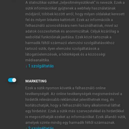
A statisztikai sütiket „teljesítménysütiknek” is nevezik. Ezek a
sütik információkat gyűjtenek a webhely használatának
módjáról, többek között arról, hogy milyen oldalakat keresett
ÚJ FIÓK LÉTREHOZÁSA
fel és milyen linkekre kattintott. Ezek az információk a
1 óra díjmentes hozzáférés
felhasználó azonosítására nem használhatóak, mivel az
adatok összesítettek és anonimizáltak. Céljuk kizárólag a
weboldal funkcióinak javítása. Ezek közé tartoznak a
E-MAIL-CÍM
harmadik féltől származó elemzési szolgáltatásokhoz
tartozó sütik; ilyen elemzési szolgáltatások a
látogatóelemzések, a hőtérképek és a közösségi
NÉV
médiaanalitika.
↓
1
szolgáltatás
JELSZÓ
MARKETING
Ezek a sütik nyomon követik a felhasználó online
tevékenységét. Az online tevékenységek megismerésével a
JELSZÓ ÚJRA
hirdetők relevánsabb reklámokat jeleníthetnek meg, és
korlátozhatják, hogy a felhasználó hány alkalommal láthat
egy hirdetést. Ezek a sütik más szervezetekkel és hirdetőkkel
is megoszthatják ezeket az információkat. Ezek állandó sütik,
Kérek értesítést a MeRSZ újdonságairól, akcióiról.
amelyek szinte mindig egy harmadik féltől származnak.
↓
2
szolgáltatás