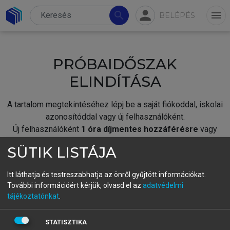
person
search
menu
BELÉPÉS
PRÓBAIDŐSZAK
ELINDÍTÁSA
A tartalom megtekintéséhez lépj be a saját fiókoddal, iskolai
azonosítóddal vagy új felhasználóként.
Új felhasználóként
1 óra díjmentes hozzáférésre
vagy
jogosult.
SÜTIK LISTÁJA
A próbaidőszak elindításához,
jelentkezz
be meglévő
fiókoddal,
vagy hozz létre új fiókot.
Itt láthatja és testreszabhatja az önről gyűjtött információkat.
További információért kérjük, olvasd el az
adatvédelmi
A regisztráció után a
próbaidőszak
automatikusan
elindul.
tájékoztatónkat
.
BELÉPÉS SAJÁT FIÓKKAL
STATISZTIKA