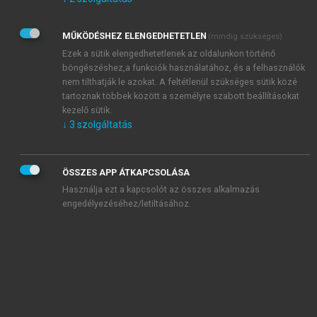
Kérek értesítést az Akadémiai Kiadó Zrt. újdonságairól,
akcióiról.
MŰKÖDÉSHEZ ELENGEDHETETLEN
(mindig szükséges)
Az
Adatkezelési tájékoztatóban
foglaltakat tudomásul
veszem és elfogadom.
Ezek a sütik elengedhetetlenek az oldalunkon történő
Az
Általános vásárlási feltételeket
, valamint a
szotar.net
és a
böngészéshez,a funkciók használatához, és a felhasználók
mersz.hu
oldalak licencszerződéseiben foglaltakat
nem tilthatják le azokat. A feltétlenül szükséges sütik közé
tudomásul veszem és elfogadom.
tartoznak többek között a személyre szabott beállításokat
kezelő sütik.
↓
3
szolgáltatás
KIPRÓBÁLOM
ÖSSZES APP ÁTKAPCSOLÁSA
Használja ezt a kapcsolót az összes alkalmazás
engedélyezéséhez/letiltásához.
MIÉRT ÉRDEMES A MERSZ ONLINE
OKOSKÖNYVTÁRAT HASZNÁLNI?