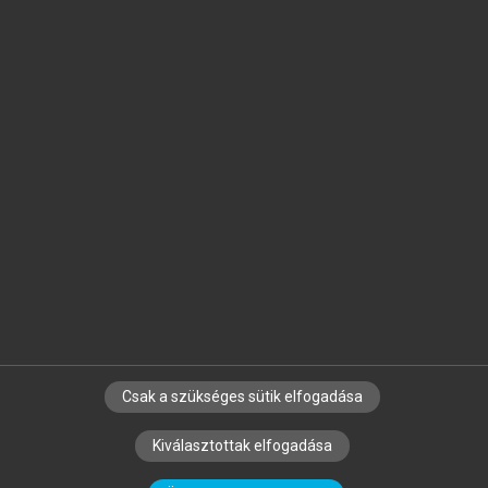
Jelöld meg a számodra fontos részeket, és
készíts
saját
jegyzeteket!
Egyéni előfizetéssel további
MeRSZ+ funkciókat
és
tartalmakat is elérhetsz.
Csak a szükséges sütik elfogadása
SZERZŐKNEK
CÉGEKNEK
KÖNYVTÁROSOKNAK
Kiválasztottak elfogadása
SZERKESZTÉSI ÉS LEKTORÁLÁSI ALAPELVEK