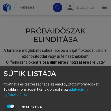
person
search
menu
BELÉPÉS
PRÓBAIDŐSZAK
ELINDÍTÁSA
A tartalom megtekintéséhez lépj be a saját fiókoddal, iskolai
azonosítóddal vagy új felhasználóként.
Új felhasználóként
1 óra díjmentes hozzáférésre
vagy
jogosult.
SÜTIK LISTÁJA
A próbaidőszak elindításához,
jelentkezz
be meglévő
fiókoddal,
vagy hozz létre új fiókot.
Itt láthatja és testreszabhatja az önről gyűjtött információkat.
További információért kérjük, olvasd el az
adatvédelmi
A regisztráció után a
próbaidőszak
automatikusan
elindul.
tájékoztatónkat
.
BELÉPÉS SAJÁT FIÓKKAL
STATISZTIKA