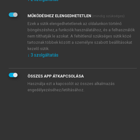
Kérek értesítést az Akadémiai Kiadó Zrt. újdonságairól,
akcióiról.
MŰKÖDÉSHEZ ELENGEDHETETLEN
(mindig szükséges)
Az
Adatkezelési tájékoztatóban
foglaltakat tudomásul
veszem és elfogadom.
Ezek a sütik elengedhetetlenek az oldalunkon történő
Az
Általános vásárlási feltételeket
, valamint a
szotar.net
és a
böngészéshez,a funkciók használatához, és a felhasználók
mersz.hu
oldalak licencszerződéseiben foglaltakat
nem tilthatják le azokat. A feltétlenül szükséges sütik közé
tudomásul veszem és elfogadom.
tartoznak többek között a személyre szabott beállításokat
kezelő sütik.
↓
3
szolgáltatás
KIPRÓBÁLOM
ÖSSZES APP ÁTKAPCSOLÁSA
Használja ezt a kapcsolót az összes alkalmazás
engedélyezéséhez/letiltásához.
MIÉRT ÉRDEMES A MERSZ ONLINE
OKOSKÖNYVTÁRAT HASZNÁLNI?