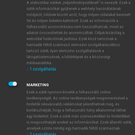
A statisztikai sütiket „teljesítménysütiknek” is nevezik. Ezek a
sütik információkat gyűjtenek a webhely használatának
módjáról, többek között arról, hogy milyen oldalakat keresett
ÚJ FIÓK LÉTREHOZÁSA
fel és milyen linkekre kattintott. Ezek az információk a
1 óra díjmentes hozzáférés
felhasználó azonosítására nem használhatóak, mivel az
adatok összesítettek és anonimizáltak. Céljuk kizárólag a
weboldal funkcióinak javítása. Ezek közé tartoznak a
E-MAIL-CÍM
harmadik féltől származó elemzési szolgáltatásokhoz
tartozó sütik; ilyen elemzési szolgáltatások a
látogatóelemzések, a hőtérképek és a közösségi
NÉV
médiaanalitika.
↓
1
szolgáltatás
JELSZÓ
MARKETING
Ezek a sütik nyomon követik a felhasználó online
tevékenységét. Az online tevékenységek megismerésével a
JELSZÓ ÚJRA
hirdetők relevánsabb reklámokat jeleníthetnek meg, és
korlátozhatják, hogy a felhasználó hány alkalommal láthat
egy hirdetést. Ezek a sütik más szervezetekkel és hirdetőkkel
is megoszthatják ezeket az információkat. Ezek állandó sütik,
Kérek értesítést a MeRSZ újdonságairól, akcióiról.
amelyek szinte mindig egy harmadik féltől származnak.
↓
2
szolgáltatás