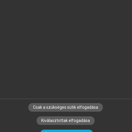
Jelöld meg a számodra fontos részeket, és
készíts
saját
jegyzeteket!
Egyéni előfizetéssel további
MeRSZ+ funkciókat
és
tartalmakat is elérhetsz.
Csak a szükséges sütik elfogadása
SZERZŐKNEK
CÉGEKNEK
KÖNYVTÁROSOKNAK
Kiválasztottak elfogadása
SZERKESZTÉSI ÉS LEKTORÁLÁSI ALAPELVEK