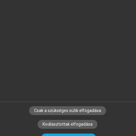
Jelöld meg a számodra fontos részeket, és
készíts
saját
jegyzeteket!
Egyéni előfizetéssel további
MeRSZ+ funkciókat
és
tartalmakat is elérhetsz.
Csak a szükséges sütik elfogadása
SZERZŐKNEK
CÉGEKNEK
KÖNYVTÁROSOKNAK
Kiválasztottak elfogadása
SZERKESZTÉSI ÉS LEKTORÁLÁSI ALAPELVEK