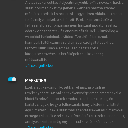
A statisztikai sütiket „teljesítménysütiknek” is nevezik. Ezek a
sütik információkat gyűjtenek a webhely használatának
módjáról, többek között arról, hogy milyen oldalakat keresett
ÚJ FIÓK LÉTREHOZÁSA
fel és milyen linkekre kattintott. Ezek az információk a
1 óra díjmentes hozzáférés
felhasználó azonosítására nem használhatóak, mivel az
adatok összesítettek és anonimizáltak. Céljuk kizárólag a
weboldal funkcióinak javítása. Ezek közé tartoznak a
E-MAIL-CÍM
harmadik féltől származó elemzési szolgáltatásokhoz
tartozó sütik; ilyen elemzési szolgáltatások a
látogatóelemzések, a hőtérképek és a közösségi
NÉV
médiaanalitika.
↓
1
szolgáltatás
JELSZÓ
MARKETING
Ezek a sütik nyomon követik a felhasználó online
tevékenységét. Az online tevékenységek megismerésével a
JELSZÓ ÚJRA
hirdetők relevánsabb reklámokat jeleníthetnek meg, és
korlátozhatják, hogy a felhasználó hány alkalommal láthat
egy hirdetést. Ezek a sütik más szervezetekkel és hirdetőkkel
is megoszthatják ezeket az információkat. Ezek állandó sütik,
Kérek értesítést a MeRSZ újdonságairól, akcióiról.
amelyek szinte mindig egy harmadik féltől származnak.
↓
2
szolgáltatás