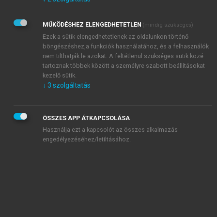
Kérek értesítést az Akadémiai Kiadó Zrt. újdonságairól,
akcióiról.
MŰKÖDÉSHEZ ELENGEDHETETLEN
(mindig szükséges)
Az
Adatkezelési tájékoztatóban
foglaltakat tudomásul
veszem és elfogadom.
Ezek a sütik elengedhetetlenek az oldalunkon történő
Az
Általános vásárlási feltételeket
, valamint a
szotar.net
és a
böngészéshez,a funkciók használatához, és a felhasználók
mersz.hu
oldalak licencszerződéseiben foglaltakat
nem tilthatják le azokat. A feltétlenül szükséges sütik közé
tudomásul veszem és elfogadom.
tartoznak többek között a személyre szabott beállításokat
kezelő sütik.
↓
3
szolgáltatás
KIPRÓBÁLOM
ÖSSZES APP ÁTKAPCSOLÁSA
Használja ezt a kapcsolót az összes alkalmazás
engedélyezéséhez/letiltásához.
MIÉRT ÉRDEMES A MERSZ ONLINE
OKOSKÖNYVTÁRAT HASZNÁLNI?