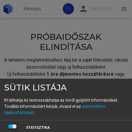
person
search
menu
BELÉPÉS
PRÓBAIDŐSZAK
ELINDÍTÁSA
A tartalom megtekintéséhez lépj be a saját fiókoddal, iskolai
azonosítóddal vagy új felhasználóként.
Új felhasználóként
1 óra díjmentes hozzáférésre
vagy
jogosult.
SÜTIK LISTÁJA
A próbaidőszak elindításához,
jelentkezz
be meglévő
fiókoddal,
vagy hozz létre új fiókot.
Itt láthatja és testreszabhatja az önről gyűjtött információkat.
További információért kérjük, olvasd el az
adatvédelmi
A regisztráció után a
próbaidőszak
automatikusan
elindul.
tájékoztatónkat
.
BELÉPÉS SAJÁT FIÓKKAL
STATISZTIKA