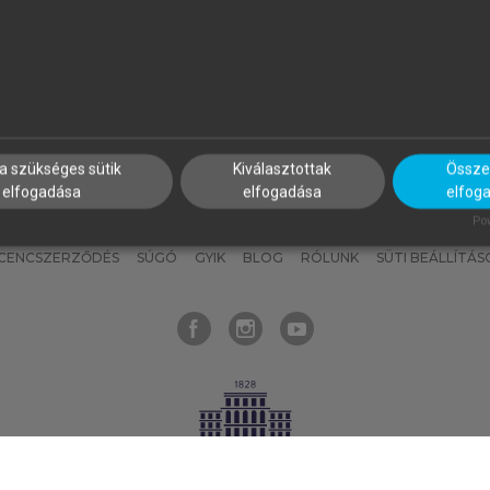
nyokat, hogy bármikor azonnal
részeket, és
készíts
saj
hozzájuk férhess!
jegyzeteket!
a szükséges sütik
Kiválasztottak
Összes
elfogadása
elfogadása
elfog
KNAK
SZERKESZTÉSI ÉS LEKTORÁLÁSI ALAPELVEK
MI – ÁLTALÁNOS
Pow
ICENCSZERZŐDÉS
SÚGÓ
GYIK
BLOG
RÓLUNK
SÜTI BEÁLLÍTÁS