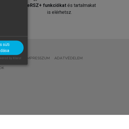
át
MeRSZ+ funkciókat
és tartalmakat
is elérhetsz.
 süti
adása
 IRÁNYELVEK
IMPRESSZUM
ADATVÉDELEM
ered by Klaro!
OK