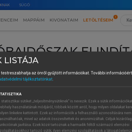
KNAK
SÚGÓ
VENCEIM
MAPPÁIM
KIVONATAIM
LETÖLTÉSEIM
ÓBAIDŐSZAK ELINDÍT
 LISTÁJA
intéséhez lépj be a saját fiókoddal, iskolai azonosítóddal vagy ú
és testreszabhatja az önről gyűjtött információkat.
További információért 
Új felhasználóként
1 óra díjmentes hozzáférésre
vagy jogosult
adatvédelmi tájékoztatónkat
.
k elindításához,
jelentkezz
be meglévő fiókoddal,
vagy hozz lé
A regisztráció után a
próbaidőszak
automatikusan
elindul.
TATISZTIKA
 statisztikai sütiket „teljesítménysütiknek” is nevezik. Ezek a sütik információka
ebhely használatának módjáról, többek között arról, hogy milyen oldalakat kere
ilyen linkekre kattintott. Ezek az információk a felhasználó azonosítására nem
ÚJ FIÓK 
ÁT FIÓKKAL
asználhatóak, mivel az adatok összesítettek és anonimizáltak. Céljuk kizáróla
1 óra díjme
unkcióinak javítása. Ezek közé tartoznak a harmadik féltől származó elemzési
zolgáltatásokhoz tartozó sütik; ilyen elemzési szolgáltatások a látogatóelemz