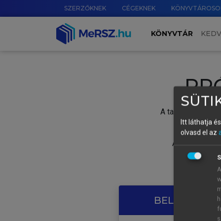
SZERZŐKNEK
CÉGEKNEK
KÖNYVTÁROSO
KÖNYVTÁR
KED
PR
SÜTIK
A tartalom megtek
Itt láthatja 
olvasd el az
A próbaidősza
S
A
w
m
BELÉPÉS SAJ
h
f
s