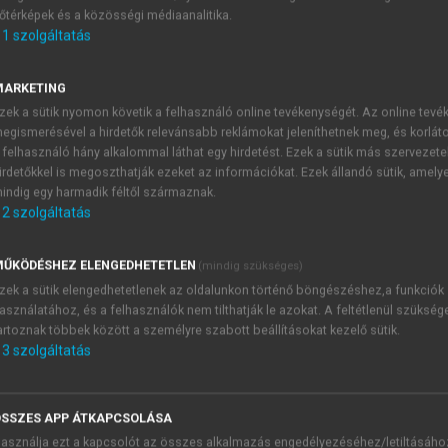
őtérképek és a közösségi médiaanalitika.
E-MAIL-CÍM
1
szolgáltatás
MARKETING
NÉV
zek a sütik nyomon követik a felhasználó online tevékenységét. Az online tev
egismerésével a hirdetők relevánsabb reklámokat jeleníthetnek meg, és korlát
 felhasználó hány alkalommal láthat egy hirdetést. Ezek a sütik más szervezete
JELSZÓ
irdetőkkel is megoszthatják ezeket az információkat. Ezek állandó sütik, amely
indig egy harmadik féltől származnak.
2
szolgáltatás
JELSZÓ ÚJRA
PÉS
ŰKÖDÉSHEZ ELENGEDHETETLEN
(mindig szükséges)
zek a sütik elengedhetetlenek az oldalunkon történő böngészéshez,a funkciók
asználatához, és a felhasználók nem tilthatják le azokat. A feltétlenül szükség
Kérek értesítést a MeRSZ új
artoznak többek között a személyre szabott beállításokat kezelő sütik.
Kérek értesítést az Akadémi
3
szolgáltatás
akcióiról.
 VAGY?
Az
Adatkezelési tájékozta
yi azonosítóval
veszem és elfogadom.
SSZES APP ÁTKAPCSOLÁSA
Az
Általános vásárlási felt
asználja ezt a kapcsolót az összes alkalmazás engedélyezéséhez/letiltásáho