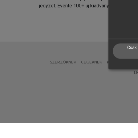
jegyzet. Évente 100+ új kiadvány.
kiadvá
Csak 
SZERZŐKNEK
CÉGEKNEK
KÖNYVTÁROSO
L
Verzió: 2.7.2