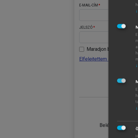
h
E-MAIL-CÍM
↓
JELSZÓ
E
m
a
Maradjon belépve
h
Elfelejtettem a jelszavamat
m
↓
BELÉ
M
E
h
t
↓
TANULÓ
Belépés intézmén
Ö
H