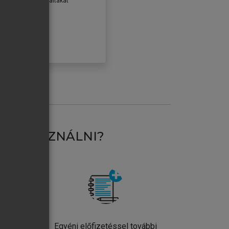
erződéseiben foglaltakat
ogadom.
ÓBÁLOM
AT HASZNÁLNI?
ntos
Egyéni előfizetéssel további