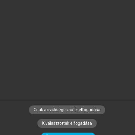
Jelöld meg a számodra fontos részeket, és
készíts
saját
jegyzeteket!
Egyéni előfizetéssel további
MeRSZ+ funkciókat
és
tartalmakat is elérhetsz.
Csak a szükséges sütik elfogadása
SZERZŐKNEK
CÉGEKNEK
KÖNYVTÁROSOKNAK
Kiválasztottak elfogadása
SZERKESZTÉSI ÉS LEKTORÁLÁSI ALAPELVEK