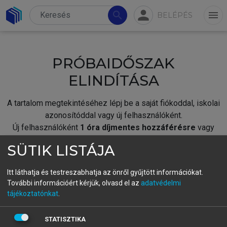
person
search
menu
BELÉPÉS
PRÓBAIDŐSZAK
ELINDÍTÁSA
A tartalom megtekintéséhez lépj be a saját fiókoddal, iskolai
azonosítóddal vagy új felhasználóként.
Új felhasználóként
1 óra díjmentes hozzáférésre
vagy
jogosult.
SÜTIK LISTÁJA
A próbaidőszak elindításához,
jelentkezz
be meglévő
fiókoddal,
vagy hozz létre új fiókot.
Itt láthatja és testreszabhatja az önről gyűjtött információkat.
További információért kérjük, olvasd el az
adatvédelmi
A regisztráció után a
próbaidőszak
automatikusan
elindul.
tájékoztatónkat
.
BELÉPÉS SAJÁT FIÓKKAL
STATISZTIKA