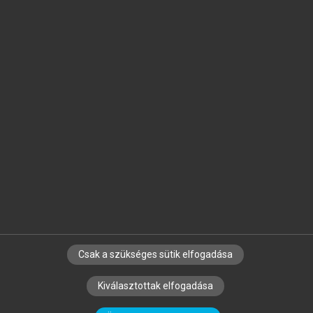
Jelöld meg a számodra fontos részeket, és
készíts
saját
jegyzeteket!
Egyéni előfizetéssel további
MeRSZ+ funkciókat
és
tartalmakat is elérhetsz.
Csak a szükséges sütik elfogadása
SZERZŐKNEK
CÉGEKNEK
KÖNYVTÁROSOKNAK
Kiválasztottak elfogadása
SZERKESZTÉSI ÉS LEKTORÁLÁSI ALAPELVEK