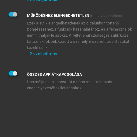
Kérek értesítést az Akadémiai Kiadó Zrt. újdonságairól,
akcióiról.
MŰKÖDÉSHEZ ELENGEDHETETLEN
(mindig szükséges)
Az
Adatkezelési tájékoztatóban
foglaltakat tudomásul
veszem és elfogadom.
Ezek a sütik elengedhetetlenek az oldalunkon történő
Az
Általános vásárlási feltételeket
, valamint a
szotar.net
és a
böngészéshez,a funkciók használatához, és a felhasználók
mersz.hu
oldalak licencszerződéseiben foglaltakat
nem tilthatják le azokat. A feltétlenül szükséges sütik közé
tudomásul veszem és elfogadom.
tartoznak többek között a személyre szabott beállításokat
kezelő sütik.
↓
3
szolgáltatás
KIPRÓBÁLOM
ÖSSZES APP ÁTKAPCSOLÁSA
Használja ezt a kapcsolót az összes alkalmazás
engedélyezéséhez/letiltásához.
MIÉRT ÉRDEMES A MERSZ ONLINE
OKOSKÖNYVTÁRAT HASZNÁLNI?