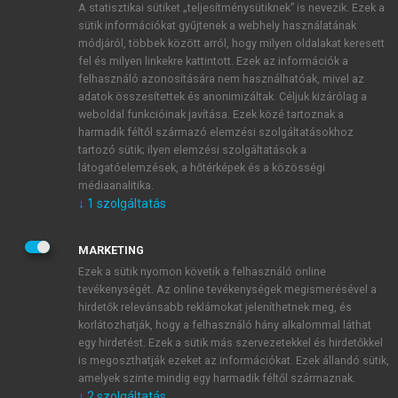
A statisztikai sütiket „teljesítménysütiknek” is nevezik. Ezek a
sütik információkat gyűjtenek a webhely használatának
módjáról, többek között arról, hogy milyen oldalakat keresett
ÚJ FIÓK LÉTREHOZÁSA
fel és milyen linkekre kattintott. Ezek az információk a
1 óra díjmentes hozzáférés
felhasználó azonosítására nem használhatóak, mivel az
adatok összesítettek és anonimizáltak. Céljuk kizárólag a
weboldal funkcióinak javítása. Ezek közé tartoznak a
E-MAIL-CÍM
harmadik féltől származó elemzési szolgáltatásokhoz
tartozó sütik; ilyen elemzési szolgáltatások a
látogatóelemzések, a hőtérképek és a közösségi
NÉV
médiaanalitika.
↓
1
szolgáltatás
JELSZÓ
MARKETING
Ezek a sütik nyomon követik a felhasználó online
tevékenységét. Az online tevékenységek megismerésével a
JELSZÓ ÚJRA
hirdetők relevánsabb reklámokat jeleníthetnek meg, és
korlátozhatják, hogy a felhasználó hány alkalommal láthat
egy hirdetést. Ezek a sütik más szervezetekkel és hirdetőkkel
is megoszthatják ezeket az információkat. Ezek állandó sütik,
Kérek értesítést a MeRSZ újdonságairól, akcióiról.
amelyek szinte mindig egy harmadik féltől származnak.
↓
2
szolgáltatás