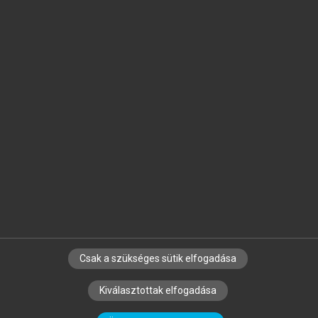
Jelöld meg a számodra fontos részeket, és
készíts
saját
jegyzeteket!
Egyéni előfizetéssel további
MeRSZ+ funkciókat
és
tartalmakat is elérhetsz.
Csak a szükséges sütik elfogadása
SZERZŐKNEK
CÉGEKNEK
KÖNYVTÁROSOKNAK
Kiválasztottak elfogadása
SZERKESZTÉSI ÉS LEKTORÁLÁSI ALAPELVEK