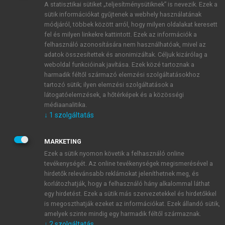
A statisztikai sütiket „teljesítménysütiknek” is nevezik. Ezek a
sütik információkat gyűjtenek a webhely használatának
módjáról, többek között arról, hogy milyen oldalakat keresett
ÚJ FIÓK LÉTREHOZÁSA
fel és milyen linkekre kattintott. Ezek az információk a
1 óra díjmentes hozzáférés
felhasználó azonosítására nem használhatóak, mivel az
adatok összesítettek és anonimizáltak. Céljuk kizárólag a
weboldal funkcióinak javítása. Ezek közé tartoznak a
E-MAIL-CÍM
harmadik féltől származó elemzési szolgáltatásokhoz
tartozó sütik; ilyen elemzési szolgáltatások a
látogatóelemzések, a hőtérképek és a közösségi
NÉV
médiaanalitika.
↓
1
szolgáltatás
JELSZÓ
MARKETING
Ezek a sütik nyomon követik a felhasználó online
tevékenységét. Az online tevékenységek megismerésével a
JELSZÓ ÚJRA
hirdetők relevánsabb reklámokat jeleníthetnek meg, és
korlátozhatják, hogy a felhasználó hány alkalommal láthat
egy hirdetést. Ezek a sütik más szervezetekkel és hirdetőkkel
is megoszthatják ezeket az információkat. Ezek állandó sütik,
Kérek értesítést a MeRSZ újdonságairól, akcióiról.
amelyek szinte mindig egy harmadik féltől származnak.
↓
2
szolgáltatás