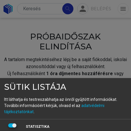
person
search
menu
BELÉPÉS
PRÓBAIDŐSZAK
ELINDÍTÁSA
A tartalom megtekintéséhez lépj be a saját fiókoddal, iskolai
azonosítóddal vagy új felhasználóként.
Új felhasználóként
1 óra díjmentes hozzáférésre
vagy
jogosult.
SÜTIK LISTÁJA
A próbaidőszak elindításához,
jelentkezz
be meglévő
fiókoddal,
vagy hozz létre új fiókot.
Itt láthatja és testreszabhatja az önről gyűjtött információkat.
További információért kérjük, olvasd el az
adatvédelmi
A regisztráció után a
próbaidőszak
automatikusan
elindul.
tájékoztatónkat
.
BELÉPÉS SAJÁT FIÓKKAL
STATISZTIKA