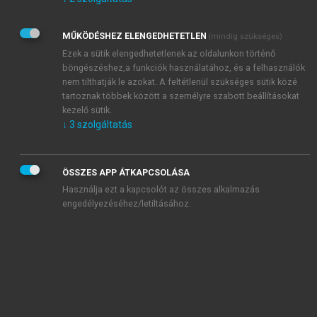
Kérek értesítést az Akadémiai Kiadó Zrt. újdonságairól,
akcióiról.
MŰKÖDÉSHEZ ELENGEDHETETLEN
(mindig szükséges)
Az
Adatkezelési tájékoztatóban
foglaltakat tudomásul
veszem és elfogadom.
Ezek a sütik elengedhetetlenek az oldalunkon történő
Az
Általános vásárlási feltételeket
, valamint a
szotar.net
és a
böngészéshez,a funkciók használatához, és a felhasználók
mersz.hu
oldalak licencszerződéseiben foglaltakat
nem tilthatják le azokat. A feltétlenül szükséges sütik közé
tudomásul veszem és elfogadom.
tartoznak többek között a személyre szabott beállításokat
kezelő sütik.
↓
3
szolgáltatás
KIPRÓBÁLOM
ÖSSZES APP ÁTKAPCSOLÁSA
Használja ezt a kapcsolót az összes alkalmazás
engedélyezéséhez/letiltásához.
MIÉRT ÉRDEMES A MERSZ ONLINE
OKOSKÖNYVTÁRAT HASZNÁLNI?