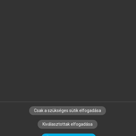
Jelöld meg a számodra fontos részeket, és
készíts
saját
jegyzeteket!
Egyéni előfizetéssel további
MeRSZ+ funkciókat
és
tartalmakat is elérhetsz.
Csak a szükséges sütik elfogadása
SZERZŐKNEK
CÉGEKNEK
KÖNYVTÁROSOKNAK
Kiválasztottak elfogadása
SZERKESZTÉSI ÉS LEKTORÁLÁSI ALAPELVEK