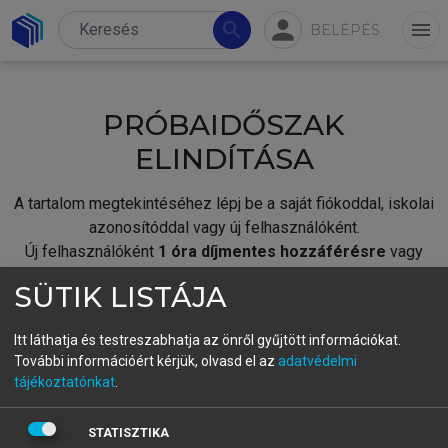
person
search
menu
BELÉPÉS
PRÓBAIDŐSZAK
ELINDÍTÁSA
A tartalom megtekintéséhez lépj be a saját fiókoddal, iskolai
azonosítóddal vagy új felhasználóként.
Új felhasználóként
1 óra díjmentes hozzáférésre
vagy
jogosult.
SÜTIK LISTÁJA
A próbaidőszak elindításához,
jelentkezz
be meglévő
fiókoddal,
vagy hozz létre új fiókot.
Itt láthatja és testreszabhatja az önről gyűjtött információkat.
További információért kérjük, olvasd el az
adatvédelmi
A regisztráció után a
próbaidőszak
automatikusan
elindul.
tájékoztatónkat
.
BELÉPÉS SAJÁT FIÓKKAL
STATISZTIKA