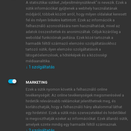
A statisztikai sütiket „teljesítménysütiknek” is nevezik. Ezek a
sütik információkat gyűjtenek a webhely használatának
módjáról, többek között arról, hogy milyen oldalakat keresett
ÚJ FIÓK LÉTREHOZÁSA
fel és milyen linkekre kattintott. Ezek az információk a
1 óra díjmentes hozzáférés
felhasználó azonosítására nem használhatóak, mivel az
adatok összesítettek és anonimizáltak. Céljuk kizárólag a
weboldal funkcióinak javítása. Ezek közé tartoznak a
E-MAIL-CÍM
harmadik féltől származó elemzési szolgáltatásokhoz
tartozó sütik; ilyen elemzési szolgáltatások a
látogatóelemzések, a hőtérképek és a közösségi
NÉV
médiaanalitika.
↓
1
szolgáltatás
JELSZÓ
MARKETING
Ezek a sütik nyomon követik a felhasználó online
tevékenységét. Az online tevékenységek megismerésével a
JELSZÓ ÚJRA
hirdetők relevánsabb reklámokat jeleníthetnek meg, és
korlátozhatják, hogy a felhasználó hány alkalommal láthat
egy hirdetést. Ezek a sütik más szervezetekkel és hirdetőkkel
is megoszthatják ezeket az információkat. Ezek állandó sütik,
Kérek értesítést a MeRSZ újdonságairól, akcióiról.
amelyek szinte mindig egy harmadik féltől származnak.
↓
2
szolgáltatás