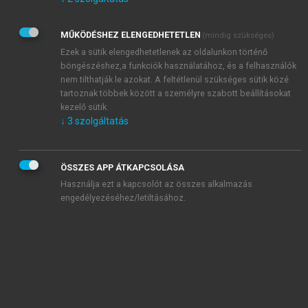
Kérek értesítést az Akadémiai Kiadó Zrt. újdonságairól,
akcióiról.
MŰKÖDÉSHEZ ELENGEDHETETLEN
(mindig szükséges)
Az
Adatkezelési tájékoztatóban
foglaltakat tudomásul
veszem és elfogadom.
Ezek a sütik elengedhetetlenek az oldalunkon történő
Az
Általános vásárlási feltételeket
, valamint a
szotar.net
és a
böngészéshez,a funkciók használatához, és a felhasználók
mersz.hu
oldalak licencszerződéseiben foglaltakat
nem tilthatják le azokat. A feltétlenül szükséges sütik közé
tudomásul veszem és elfogadom.
tartoznak többek között a személyre szabott beállításokat
kezelő sütik.
↓
3
szolgáltatás
KIPRÓBÁLOM
ÖSSZES APP ÁTKAPCSOLÁSA
Használja ezt a kapcsolót az összes alkalmazás
engedélyezéséhez/letiltásához.
MIÉRT ÉRDEMES A MERSZ ONLINE
OKOSKÖNYVTÁRAT HASZNÁLNI?