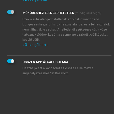
Kérek értesítést az Akadémiai Kiadó Zrt. újdonságairól,
akcióiról.
MŰKÖDÉSHEZ ELENGEDHETETLEN
(mindig szükséges)
Az
Adatkezelési tájékoztatóban
foglaltakat tudomásul
veszem és elfogadom.
Ezek a sütik elengedhetetlenek az oldalunkon történő
Az
Általános vásárlási feltételeket
, valamint a
szotar.net
és a
böngészéshez,a funkciók használatához, és a felhasználók
mersz.hu
oldalak licencszerződéseiben foglaltakat
nem tilthatják le azokat. A feltétlenül szükséges sütik közé
tudomásul veszem és elfogadom.
tartoznak többek között a személyre szabott beállításokat
kezelő sütik.
↓
3
szolgáltatás
KIPRÓBÁLOM
ÖSSZES APP ÁTKAPCSOLÁSA
Használja ezt a kapcsolót az összes alkalmazás
engedélyezéséhez/letiltásához.
MIÉRT ÉRDEMES A MERSZ ONLINE
OKOSKÖNYVTÁRAT HASZNÁLNI?