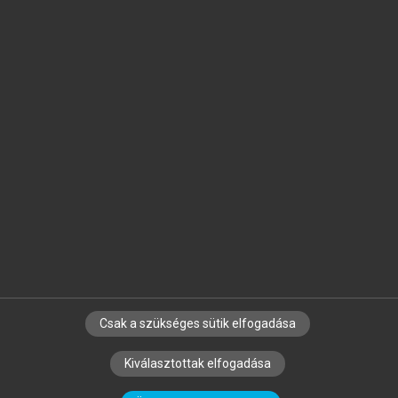
Jelöld meg a számodra fontos részeket, és
készíts
saját
jegyzeteket!
Egyéni előfizetéssel további
MeRSZ+ funkciókat
és
tartalmakat is elérhetsz.
Csak a szükséges sütik elfogadása
SZERZŐKNEK
CÉGEKNEK
KÖNYVTÁROSOKNAK
Kiválasztottak elfogadása
SZERKESZTÉSI ÉS LEKTORÁLÁSI ALAPELVEK