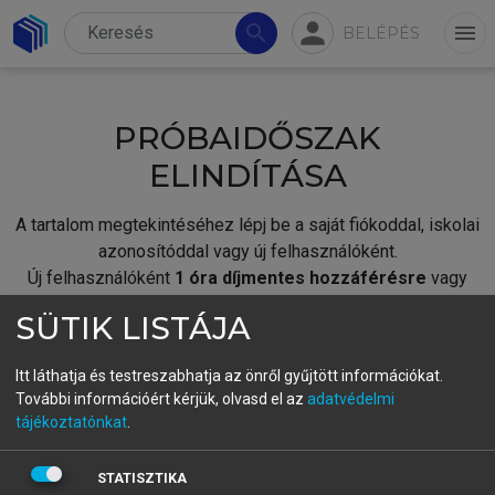
person
search
menu
BELÉPÉS
PRÓBAIDŐSZAK
ELINDÍTÁSA
A tartalom megtekintéséhez lépj be a saját fiókoddal, iskolai
azonosítóddal vagy új felhasználóként.
Új felhasználóként
1 óra díjmentes hozzáférésre
vagy
jogosult.
SÜTIK LISTÁJA
A próbaidőszak elindításához,
jelentkezz
be meglévő
fiókoddal,
vagy hozz létre új fiókot.
Itt láthatja és testreszabhatja az önről gyűjtött információkat.
További információért kérjük, olvasd el az
adatvédelmi
A regisztráció után a
próbaidőszak
automatikusan
elindul.
tájékoztatónkat
.
BELÉPÉS SAJÁT FIÓKKAL
STATISZTIKA