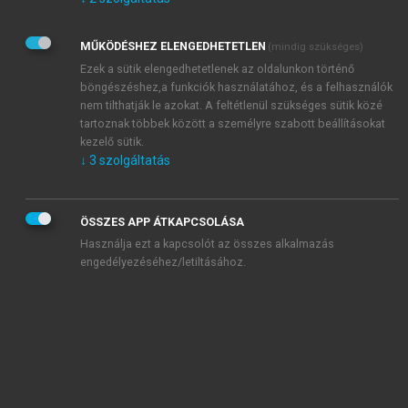
Kérek értesítést az Akadémiai Kiadó Zrt. újdonságairól,
akcióiról.
MŰKÖDÉSHEZ ELENGEDHETETLEN
(mindig szükséges)
Az
Adatkezelési tájékoztatóban
foglaltakat tudomásul
veszem és elfogadom.
Ezek a sütik elengedhetetlenek az oldalunkon történő
Az
Általános vásárlási feltételeket
, valamint a
szotar.net
és a
böngészéshez,a funkciók használatához, és a felhasználók
mersz.hu
oldalak licencszerződéseiben foglaltakat
nem tilthatják le azokat. A feltétlenül szükséges sütik közé
tudomásul veszem és elfogadom.
tartoznak többek között a személyre szabott beállításokat
kezelő sütik.
↓
3
szolgáltatás
KIPRÓBÁLOM
ÖSSZES APP ÁTKAPCSOLÁSA
Használja ezt a kapcsolót az összes alkalmazás
engedélyezéséhez/letiltásához.
MIÉRT ÉRDEMES A MERSZ ONLINE
OKOSKÖNYVTÁRAT HASZNÁLNI?