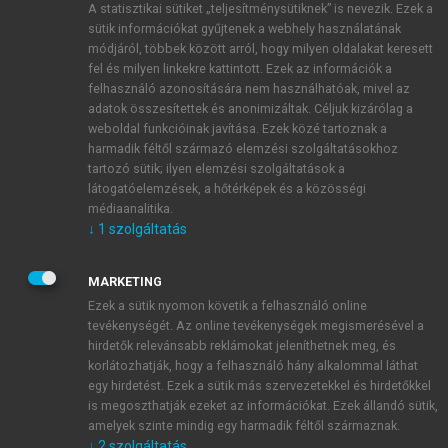
A statisztikai sütiket „teljesítménysütiknek” is nevezik. Ezek a
sütik információkat gyűjtenek a webhely használatának
módjáról, többek között arról, hogy milyen oldalakat keresett
ÚJ FIÓK LÉTREHOZÁSA
fel és milyen linkekre kattintott. Ezek az információk a
1 óra díjmentes hozzáférés
felhasználó azonosítására nem használhatóak, mivel az
adatok összesítettek és anonimizáltak. Céljuk kizárólag a
weboldal funkcióinak javítása. Ezek közé tartoznak a
E-MAIL-CÍM
harmadik féltől származó elemzési szolgáltatásokhoz
tartozó sütik; ilyen elemzési szolgáltatások a
látogatóelemzések, a hőtérképek és a közösségi
NÉV
médiaanalitika.
↓
1
szolgáltatás
JELSZÓ
MARKETING
Ezek a sütik nyomon követik a felhasználó online
tevékenységét. Az online tevékenységek megismerésével a
JELSZÓ ÚJRA
hirdetők relevánsabb reklámokat jeleníthetnek meg, és
korlátozhatják, hogy a felhasználó hány alkalommal láthat
egy hirdetést. Ezek a sütik más szervezetekkel és hirdetőkkel
is megoszthatják ezeket az információkat. Ezek állandó sütik,
Kérek értesítést a MeRSZ újdonságairól, akcióiról.
amelyek szinte mindig egy harmadik féltől származnak.
↓
2
szolgáltatás