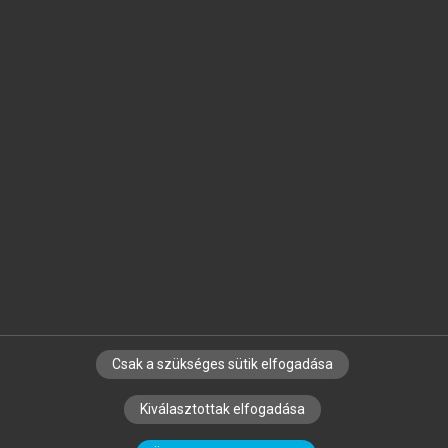
Jelöld meg a számodra fontos részeket, és
készíts
saját
jegyzeteket!
Egyéni előfizetéssel további
MeRSZ+ funkciókat
és
tartalmakat is elérhetsz.
Csak a szükséges sütik elfogadása
SZERZŐKNEK
CÉGEKNEK
KÖNYVTÁROSOKNAK
Kiválasztottak elfogadása
SZERKESZTÉSI ÉS LEKTORÁLÁSI ALAPELVEK