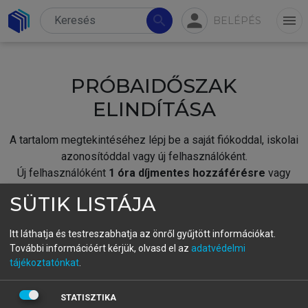
person
search
menu
BELÉPÉS
PRÓBAIDŐSZAK
ELINDÍTÁSA
A tartalom megtekintéséhez lépj be a saját fiókoddal, iskolai
azonosítóddal vagy új felhasználóként.
Új felhasználóként
1 óra díjmentes hozzáférésre
vagy
jogosult.
SÜTIK LISTÁJA
A próbaidőszak elindításához,
jelentkezz
be meglévő
fiókoddal,
vagy hozz létre új fiókot.
Itt láthatja és testreszabhatja az önről gyűjtött információkat.
További információért kérjük, olvasd el az
adatvédelmi
A regisztráció után a
próbaidőszak
automatikusan
elindul.
tájékoztatónkat
.
BELÉPÉS SAJÁT FIÓKKAL
STATISZTIKA