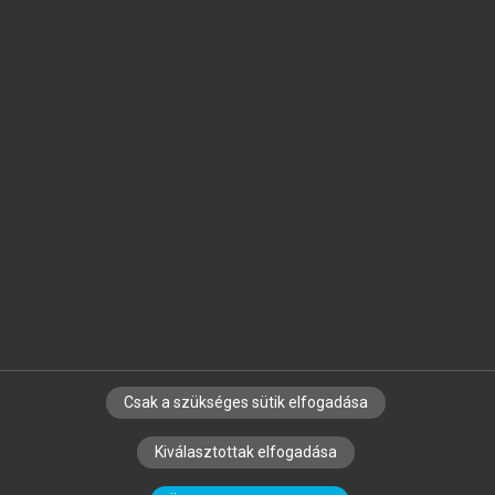
Jelöld meg a számodra fontos részeket, és
készíts
saját
jegyzeteket!
Egyéni előfizetéssel további
MeRSZ+ funkciókat
és
tartalmakat is elérhetsz.
Csak a szükséges sütik elfogadása
SZERZŐKNEK
CÉGEKNEK
KÖNYVTÁROSOKNAK
Kiválasztottak elfogadása
SZERKESZTÉSI ÉS LEKTORÁLÁSI ALAPELVEK