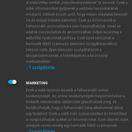
A statisztikai sütiket „teljesítménysütiknek” is nevezik. Ezek a
sütik információkat gyűjtenek a webhely használatának
módjáról, többek között arról, hogy milyen oldalakat keresett
ÚJ FIÓK LÉTREHOZÁSA
fel és milyen linkekre kattintott. Ezek az információk a
1 óra díjmentes hozzáférés
felhasználó azonosítására nem használhatóak, mivel az
adatok összesítettek és anonimizáltak. Céljuk kizárólag a
weboldal funkcióinak javítása. Ezek közé tartoznak a
E-MAIL-CÍM
harmadik féltől származó elemzési szolgáltatásokhoz
tartozó sütik; ilyen elemzési szolgáltatások a
látogatóelemzések, a hőtérképek és a közösségi
NÉV
médiaanalitika.
↓
1
szolgáltatás
JELSZÓ
MARKETING
Ezek a sütik nyomon követik a felhasználó online
tevékenységét. Az online tevékenységek megismerésével a
JELSZÓ ÚJRA
hirdetők relevánsabb reklámokat jeleníthetnek meg, és
korlátozhatják, hogy a felhasználó hány alkalommal láthat
egy hirdetést. Ezek a sütik más szervezetekkel és hirdetőkkel
is megoszthatják ezeket az információkat. Ezek állandó sütik,
Kérek értesítést a MeRSZ újdonságairól, akcióiról.
amelyek szinte mindig egy harmadik féltől származnak.
↓
2
szolgáltatás