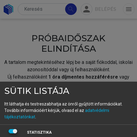
person
search
menu
BELÉPÉS
PRÓBAIDŐSZAK
ELINDÍTÁSA
A tartalom megtekintéséhez lépj be a saját fiókoddal, iskolai
azonosítóddal vagy új felhasználóként.
Új felhasználóként
1 óra díjmentes hozzáférésre
vagy
jogosult.
SÜTIK LISTÁJA
A próbaidőszak elindításához,
jelentkezz
be meglévő
fiókoddal,
vagy hozz létre új fiókot.
Itt láthatja és testreszabhatja az önről gyűjtött információkat.
További információért kérjük, olvasd el az
adatvédelmi
A regisztráció után a
próbaidőszak
automatikusan
elindul.
tájékoztatónkat
.
BELÉPÉS SAJÁT FIÓKKAL
STATISZTIKA