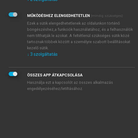
Kérek értesítést az Akadémiai Kiadó Zrt. újdonságairól,
akcióiról.
MŰKÖDÉSHEZ ELENGEDHETETLEN
(mindig szükséges)
Az
Adatkezelési tájékoztatóban
foglaltakat tudomásul
veszem és elfogadom.
Ezek a sütik elengedhetetlenek az oldalunkon történő
Az
Általános vásárlási feltételeket
, valamint a
szotar.net
és a
böngészéshez,a funkciók használatához, és a felhasználók
mersz.hu
oldalak licencszerződéseiben foglaltakat
nem tilthatják le azokat. A feltétlenül szükséges sütik közé
tudomásul veszem és elfogadom.
tartoznak többek között a személyre szabott beállításokat
kezelő sütik.
↓
3
szolgáltatás
KIPRÓBÁLOM
ÖSSZES APP ÁTKAPCSOLÁSA
Használja ezt a kapcsolót az összes alkalmazás
engedélyezéséhez/letiltásához.
MIÉRT ÉRDEMES A MERSZ ONLINE
OKOSKÖNYVTÁRAT HASZNÁLNI?