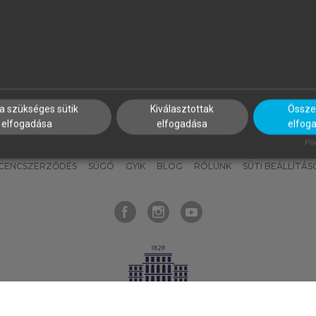
nyokat, hogy bármikor azonnal
részeket, és
készíts
saj
hozzájuk férhess!
jegyzeteket!
a szükséges sütik
Kiválasztottak
Összes
elfogadása
elfogadása
elfog
KNAK
SZERKESZTÉSI ÉS LEKTORÁLÁSI ALAPELVEK
MI – ÁLTALÁNOS
Pow
ICENCSZERZŐDÉS
SÚGÓ
GYIK
BLOG
RÓLUNK
SÜTI BEÁLLÍTÁS