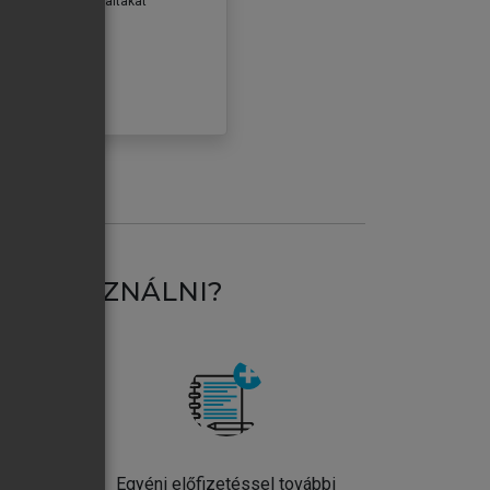
erződéseiben foglaltakat
ogadom.
ÓBÁLOM
AT HASZNÁLNI?
ntos
Egyéni előfizetéssel további