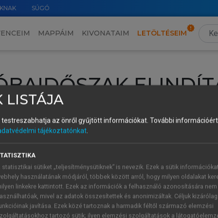
KNAK
SÚGÓ
VENCEIM
MAPPÁIM
KIVONATAIM
LETÖLTÉSEIM
ÓBAIDŐSZAK ELINDÍT
 LISTÁJA
intéséhez lépj be a saját fiókoddal, iskolai azonosítóddal vagy ú
és testreszabhatja az önről gyűjtött információkat.
További információért 
Új felhasználóként
1 óra díjmentes hozzáférésre
vagy jogosult
adatvédelmi tájékoztatónkat
.
k elindításához,
jelentkezz
be meglévő fiókoddal,
vagy hozz lé
A regisztráció után a
próbaidőszak
automatikusan
elindul.
TATISZTIKA
 statisztikai sütiket „teljesítménysütiknek” is nevezik. Ezek a sütik információka
ebhely használatának módjáról, többek között arról, hogy milyen oldalakat kere
ilyen linkekre kattintott. Ezek az információk a felhasználó azonosítására nem
ÚJ FIÓK 
ÁT FIÓKKAL
asználhatóak, mivel az adatok összesítettek és anonimizáltak. Céljuk kizáróla
1 óra díjme
unkcióinak javítása. Ezek közé tartoznak a harmadik féltől származó elemzési
zolgáltatásokhoz tartozó sütik; ilyen elemzési szolgáltatások a látogatóelemz