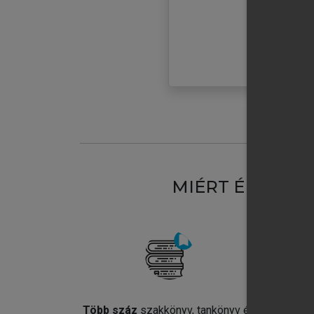
MIÉRT ÉRDEME
Több száz
szakkönyv, tankönyv és
Jel