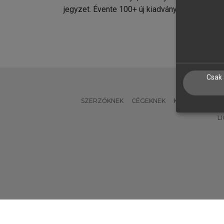
jegyzet. Évente 100+ új kiadvány.
kiadvá
Csak 
SZERZŐKNEK
CÉGEKNEK
KÖNYVTÁROSO
L
Verzió: 2.7.2