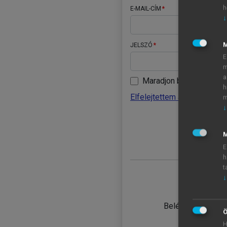
h
E-MAIL-CÍM
↓
JELSZÓ
E
m
a
Maradjon belépve
h
Elfelejtettem a jelszavamat
m
↓
BELÉ
M
E
h
t
↓
TANULÓ
Belépés intézmén
Ö
H