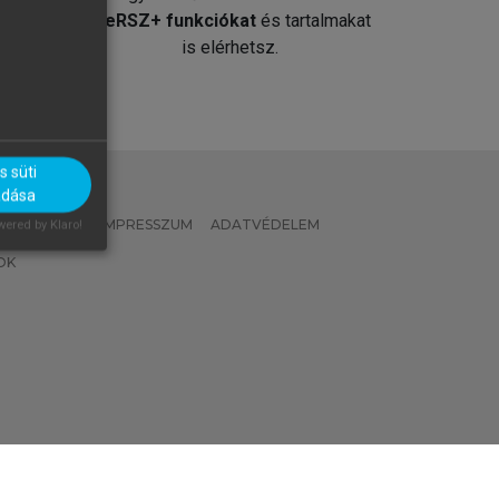
át
MeRSZ+ funkciókat
és tartalmakat
is elérhetsz.
 süti
adása
 IRÁNYELVEK
IMPRESSZUM
ADATVÉDELEM
ered by Klaro!
OK