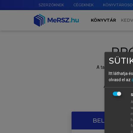
SZERZŐKNEK
CÉGEKNEK
KÖNYVTÁROSO
KÖNYVTÁR
KED
PR
SÜTIK
A tartalom megtek
Itt láthatja 
olvasd el az
A próbaidősza
S
A
w
m
BELÉPÉS SAJ
h
f
s