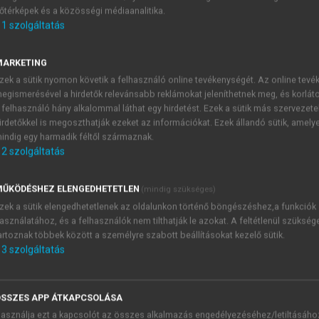
őtérképek és a közösségi médiaanalitika.
E-MAIL-CÍM
1
szolgáltatás
MARKETING
NÉV
zek a sütik nyomon követik a felhasználó online tevékenységét. Az online tev
egismerésével a hirdetők relevánsabb reklámokat jeleníthetnek meg, és korlát
 felhasználó hány alkalommal láthat egy hirdetést. Ezek a sütik más szervezete
JELSZÓ
irdetőkkel is megoszthatják ezeket az információkat. Ezek állandó sütik, amely
indig egy harmadik féltől származnak.
2
szolgáltatás
JELSZÓ ÚJRA
PÉS
ŰKÖDÉSHEZ ELENGEDHETETLEN
(mindig szükséges)
zek a sütik elengedhetetlenek az oldalunkon történő böngészéshez,a funkciók
asználatához, és a felhasználók nem tilthatják le azokat. A feltétlenül szükség
Kérek értesítést a MeRSZ új
artoznak többek között a személyre szabott beállításokat kezelő sütik.
Kérek értesítést az Akadémi
3
szolgáltatás
akcióiról.
 VAGY?
Az
Adatkezelési tájékozta
yi azonosítóval
veszem és elfogadom.
SSZES APP ÁTKAPCSOLÁSA
Az
Általános vásárlási felt
asználja ezt a kapcsolót az összes alkalmazás engedélyezéséhez/letiltásáho