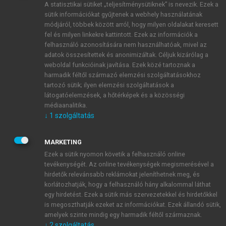
A statisztikai sütiket „teljesítménysütiknek” is nevezik. Ezek a
sütik információkat gyűjtenek a webhely használatának
módjáról, többek között arról, hogy milyen oldalakat keresett
ÚJ FIÓK LÉTREHOZÁSA
fel és milyen linkekre kattintott. Ezek az információk a
1 óra díjmentes hozzáférés
felhasználó azonosítására nem használhatóak, mivel az
adatok összesítettek és anonimizáltak. Céljuk kizárólag a
weboldal funkcióinak javítása. Ezek közé tartoznak a
E-MAIL-CÍM
harmadik féltől származó elemzési szolgáltatásokhoz
tartozó sütik; ilyen elemzési szolgáltatások a
látogatóelemzések, a hőtérképek és a közösségi
NÉV
médiaanalitika.
↓
1
szolgáltatás
JELSZÓ
MARKETING
Ezek a sütik nyomon követik a felhasználó online
tevékenységét. Az online tevékenységek megismerésével a
JELSZÓ ÚJRA
hirdetők relevánsabb reklámokat jeleníthetnek meg, és
korlátozhatják, hogy a felhasználó hány alkalommal láthat
egy hirdetést. Ezek a sütik más szervezetekkel és hirdetőkkel
is megoszthatják ezeket az információkat. Ezek állandó sütik,
Kérek értesítést a MeRSZ újdonságairól, akcióiról.
amelyek szinte mindig egy harmadik féltől származnak.
↓
2
szolgáltatás