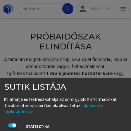
person
search
menu
BELÉPÉS
PRÓBAIDŐSZAK
ELINDÍTÁSA
A tartalom megtekintéséhez lépj be a saját fiókoddal, iskolai
azonosítóddal vagy új felhasználóként.
Új felhasználóként
1 óra díjmentes hozzáférésre
vagy
jogosult.
SÜTIK LISTÁJA
A próbaidőszak elindításához,
jelentkezz
be meglévő
fiókoddal,
vagy hozz létre új fiókot.
Itt láthatja és testreszabhatja az önről gyűjtött információkat.
További információért kérjük, olvasd el az
adatvédelmi
A regisztráció után a
próbaidőszak
automatikusan
elindul.
tájékoztatónkat
.
BELÉPÉS SAJÁT FIÓKKAL
STATISZTIKA