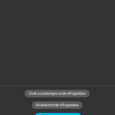
Jelöld meg a számodra fontos részeket, és
készíts
saját
jegyzeteket!
Egyéni előfizetéssel további
MeRSZ+ funkciókat
és
tartalmakat is elérhetsz.
Csak a szükséges sütik elfogadása
SZERZŐKNEK
CÉGEKNEK
KÖNYVTÁROSOKNAK
Kiválasztottak elfogadása
SZERKESZTÉSI ÉS LEKTORÁLÁSI ALAPELVEK