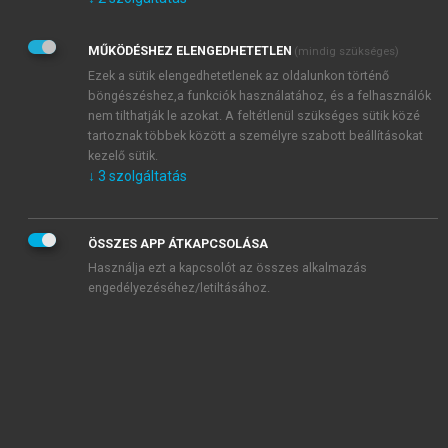
Kérek értesítést az Akadémiai Kiadó Zrt. újdonságairól,
akcióiról.
MŰKÖDÉSHEZ ELENGEDHETETLEN
(mindig szükséges)
Az
Adatkezelési tájékoztatóban
foglaltakat tudomásul
veszem és elfogadom.
Ezek a sütik elengedhetetlenek az oldalunkon történő
Az
Általános vásárlási feltételeket
, valamint a
szotar.net
és a
böngészéshez,a funkciók használatához, és a felhasználók
mersz.hu
oldalak licencszerződéseiben foglaltakat
nem tilthatják le azokat. A feltétlenül szükséges sütik közé
tudomásul veszem és elfogadom.
tartoznak többek között a személyre szabott beállításokat
kezelő sütik.
↓
3
szolgáltatás
KIPRÓBÁLOM
ÖSSZES APP ÁTKAPCSOLÁSA
Használja ezt a kapcsolót az összes alkalmazás
engedélyezéséhez/letiltásához.
MIÉRT ÉRDEMES A MERSZ ONLINE
OKOSKÖNYVTÁRAT HASZNÁLNI?