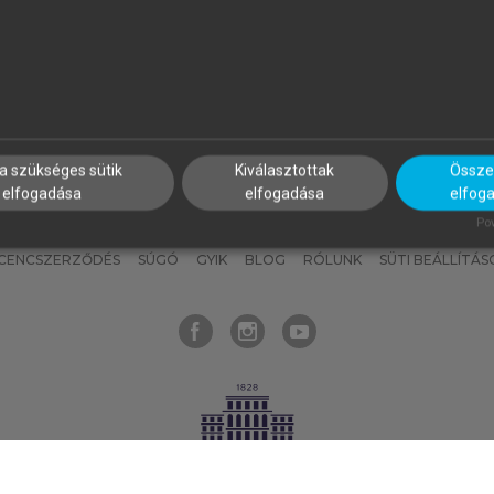
nyokat, hogy bármikor azonnal
részeket, és
készíts
saj
hozzájuk férhess!
jegyzeteket!
a szükséges sütik
Kiválasztottak
Összes
elfogadása
elfogadása
elfog
KNAK
SZERKESZTÉSI ÉS LEKTORÁLÁSI ALAPELVEK
MI – ÁLTALÁNOS
Pow
ICENCSZERZŐDÉS
SÚGÓ
GYIK
BLOG
RÓLUNK
SÜTI BEÁLLÍTÁS