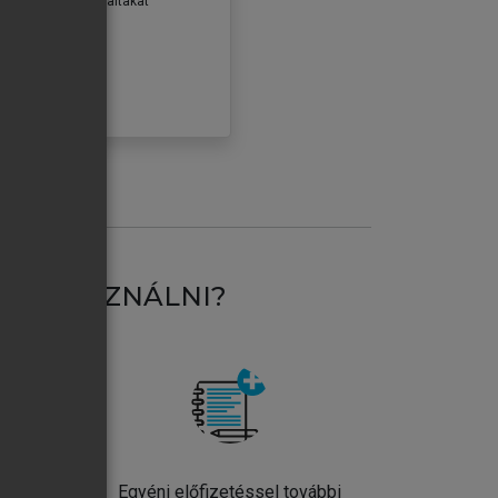
erződéseiben foglaltakat
ogadom.
ÓBÁLOM
AT HASZNÁLNI?
ntos
Egyéni előfizetéssel további