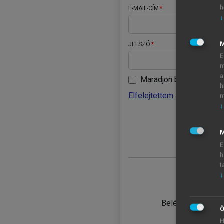
h
E-MAIL-CÍM
↓
JELSZÓ
E
m
a
Maradjon belépve
h
Elfelejtettem a jelszavamat
m
↓
BELÉ
M
E
h
t
↓
TANULÓ
Belépés intézmén
Ö
H