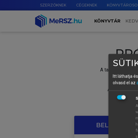
SZERZŐKNEK
CÉGEKNEK
KÖNYVTÁROSO
KÖNYVTÁR
KED
PR
SÜTIK
A tartalom megtek
Itt láthatja 
olvasd el az
A próbaidősza
S
A
w
m
BELÉPÉS SAJ
h
f
s