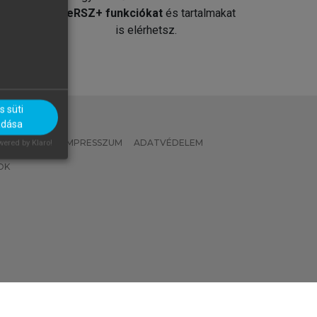
át
MeRSZ+ funkciókat
és tartalmakat
is elérhetsz.
 süti
adása
 IRÁNYELVEK
IMPRESSZUM
ADATVÉDELEM
ered by Klaro!
OK