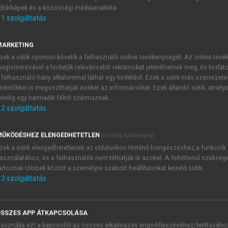
őtérképek és a közösségi médiaanalitika.
E-MAIL-CÍM
1
szolgáltatás
MARKETING
NÉV
zek a sütik nyomon követik a felhasználó online tevékenységét. Az online tev
egismerésével a hirdetők relevánsabb reklámokat jeleníthetnek meg, és korlát
 felhasználó hány alkalommal láthat egy hirdetést. Ezek a sütik más szervezete
JELSZÓ
irdetőkkel is megoszthatják ezeket az információkat. Ezek állandó sütik, amely
indig egy harmadik féltől származnak.
2
szolgáltatás
JELSZÓ ÚJRA
PÉS
ŰKÖDÉSHEZ ELENGEDHETETLEN
(mindig szükséges)
zek a sütik elengedhetetlenek az oldalunkon történő böngészéshez,a funkciók
asználatához, és a felhasználók nem tilthatják le azokat. A feltétlenül szükség
Kérek értesítést a MeRSZ új
artoznak többek között a személyre szabott beállításokat kezelő sütik.
Kérek értesítést az Akadémi
3
szolgáltatás
akcióiról.
 VAGY?
Az
Adatkezelési tájékozta
yi azonosítóval
veszem és elfogadom.
SSZES APP ÁTKAPCSOLÁSA
Az
Általános vásárlási felt
asználja ezt a kapcsolót az összes alkalmazás engedélyezéséhez/letiltásáho