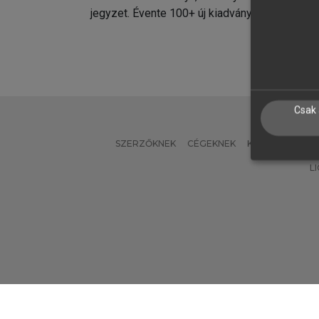
jegyzet. Évente 100+ új kiadvány.
kiadvá
Csak 
SZERZŐKNEK
CÉGEKNEK
KÖNYVTÁROSO
L
Verzió: 2.7.2