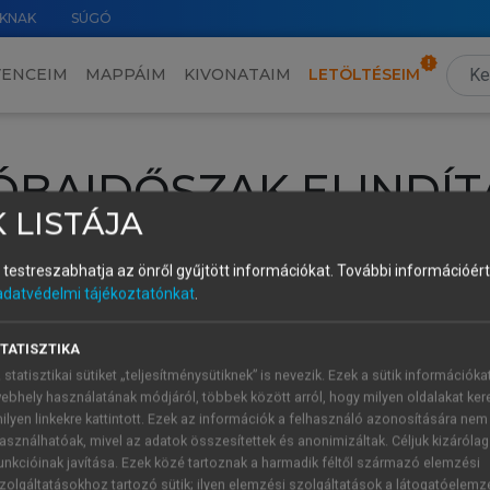
KNAK
SÚGÓ
VENCEIM
MAPPÁIM
KIVONATAIM
LETÖLTÉSEIM
ÓBAIDŐSZAK ELINDÍT
 LISTÁJA
intéséhez lépj be a saját fiókoddal, iskolai azonosítóddal vagy ú
és testreszabhatja az önről gyűjtött információkat.
További információért 
Új felhasználóként
1 óra díjmentes hozzáférésre
vagy jogosult
adatvédelmi tájékoztatónkat
.
k elindításához,
jelentkezz
be meglévő fiókoddal,
vagy hozz lé
A regisztráció után a
próbaidőszak
automatikusan
elindul.
TATISZTIKA
 statisztikai sütiket „teljesítménysütiknek” is nevezik. Ezek a sütik információka
ebhely használatának módjáról, többek között arról, hogy milyen oldalakat kere
ilyen linkekre kattintott. Ezek az információk a felhasználó azonosítására nem
ÚJ FIÓK 
ÁT FIÓKKAL
asználhatóak, mivel az adatok összesítettek és anonimizáltak. Céljuk kizáróla
1 óra díjme
unkcióinak javítása. Ezek közé tartoznak a harmadik féltől származó elemzési
zolgáltatásokhoz tartozó sütik; ilyen elemzési szolgáltatások a látogatóelemz