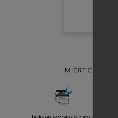
MIÉRT ÉRDEME
Több száz
szakkönyv, tankönyv és
Jel