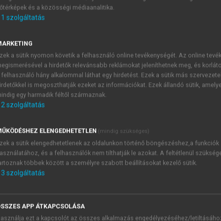
őtérképek és a közösségi médiaanalitika.
E-MAIL-CÍM
1
szolgáltatás
MARKETING
NÉV
zek a sütik nyomon követik a felhasználó online tevékenységét. Az online tev
egismerésével a hirdetők relevánsabb reklámokat jeleníthetnek meg, és korlát
 felhasználó hány alkalommal láthat egy hirdetést. Ezek a sütik más szervezete
JELSZÓ
irdetőkkel is megoszthatják ezeket az információkat. Ezek állandó sütik, amely
indig egy harmadik féltől származnak.
2
szolgáltatás
JELSZÓ ÚJRA
PÉS
ŰKÖDÉSHEZ ELENGEDHETETLEN
(mindig szükséges)
zek a sütik elengedhetetlenek az oldalunkon történő böngészéshez,a funkciók
asználatához, és a felhasználók nem tilthatják le azokat. A feltétlenül szükség
Kérek értesítést a MeRSZ új
artoznak többek között a személyre szabott beállításokat kezelő sütik.
Kérek értesítést az Akadémi
3
szolgáltatás
akcióiról.
 VAGY?
Az
Adatkezelési tájékozta
yi azonosítóval
veszem és elfogadom.
SSZES APP ÁTKAPCSOLÁSA
Az
Általános vásárlási felt
asználja ezt a kapcsolót az összes alkalmazás engedélyezéséhez/letiltásáho