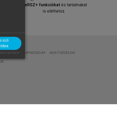
át
MeRSZ+ funkciókat
és tartalmakat
is elérhetsz.
 süti
adása
 IRÁNYELVEK
IMPRESSZUM
ADATVÉDELEM
ered by Klaro!
OK