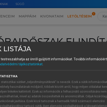
KNAK
SÚGÓ
VENCEIM
MAPPÁIM
KIVONATAIM
LETÖLTÉSEIM
ÓBAIDŐSZAK ELINDÍT
 LISTÁJA
intéséhez lépj be a saját fiókoddal, iskolai azonosítóddal vagy ú
és testreszabhatja az önről gyűjtött információkat.
További információért 
Új felhasználóként
1 óra díjmentes hozzáférésre
vagy jogosult
adatvédelmi tájékoztatónkat
.
k elindításához,
jelentkezz
be meglévő fiókoddal,
vagy hozz lé
A regisztráció után a
próbaidőszak
automatikusan
elindul.
TATISZTIKA
 statisztikai sütiket „teljesítménysütiknek” is nevezik. Ezek a sütik információka
ebhely használatának módjáról, többek között arról, hogy milyen oldalakat kere
ilyen linkekre kattintott. Ezek az információk a felhasználó azonosítására nem
ÚJ FIÓK 
ÁT FIÓKKAL
asználhatóak, mivel az adatok összesítettek és anonimizáltak. Céljuk kizáróla
1 óra díjme
unkcióinak javítása. Ezek közé tartoznak a harmadik féltől származó elemzési
zolgáltatásokhoz tartozó sütik; ilyen elemzési szolgáltatások a látogatóelemz