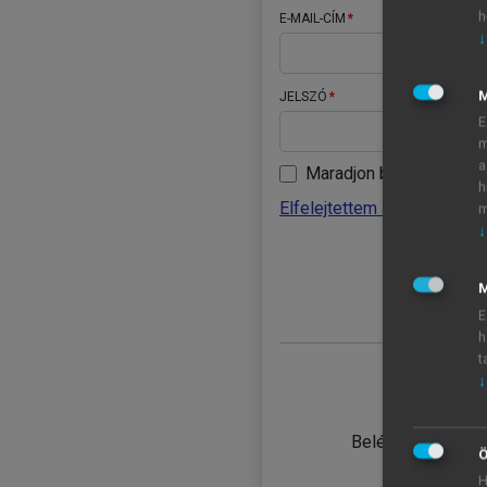
h
E-MAIL-CÍM
↓
JELSZÓ
E
m
a
Maradjon belépve
h
Elfelejtettem a jelszavamat
m
↓
BELÉ
M
E
h
t
↓
TANULÓ
Belépés intézmén
Ö
H