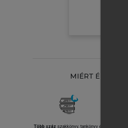
MIÉRT ÉRDEME
Több száz
szakkönyv, tankönyv és
Jel