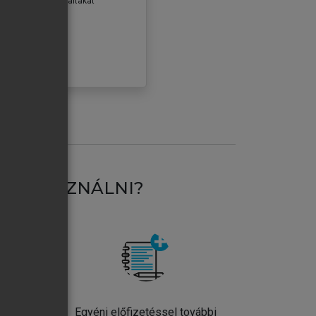
erződéseiben foglaltakat
ogadom.
ÓBÁLOM
AT HASZNÁLNI?
ntos
Egyéni előfizetéssel további