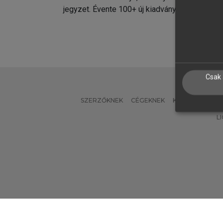
jegyzet. Évente 100+ új kiadvány.
kiadvá
Csak 
SZERZŐKNEK
CÉGEKNEK
KÖNYVTÁROSO
L
Verzió: 2.7.2