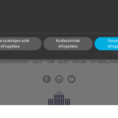
nyokat, hogy bármikor azonnal
részeket, és
készíts
saj
hozzájuk férhess!
jegyzeteket!
a szükséges sütik
Kiválasztottak
Összes
elfogadása
elfogadása
elfog
KNAK
SZERKESZTÉSI ÉS LEKTORÁLÁSI ALAPELVEK
MI – ÁLTALÁNOS
Pow
ICENCSZERZŐDÉS
SÚGÓ
GYIK
BLOG
RÓLUNK
SÜTI BEÁLLÍTÁS