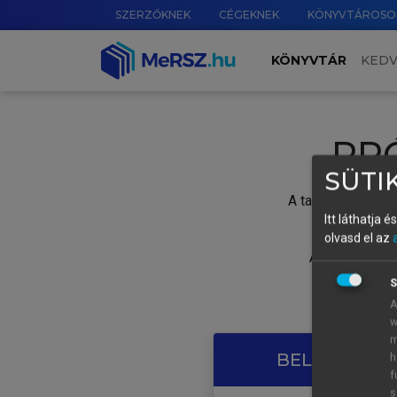
SZERZŐKNEK
CÉGEKNEK
KÖNYVTÁROSO
KÖNYVTÁR
KED
PR
SÜTIK
A tartalom megtek
Itt láthatja 
olvasd el az
A próbaidősza
S
A
w
m
BELÉPÉS SAJ
h
f
s