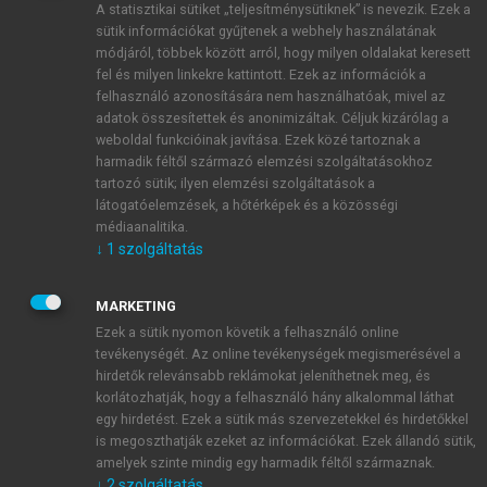
A statisztikai sütiket „teljesítménysütiknek” is nevezik. Ezek a
sütik információkat gyűjtenek a webhely használatának
módjáról, többek között arról, hogy milyen oldalakat keresett
ÚJ FIÓK LÉTREHOZÁSA
fel és milyen linkekre kattintott. Ezek az információk a
1 óra díjmentes hozzáférés
felhasználó azonosítására nem használhatóak, mivel az
adatok összesítettek és anonimizáltak. Céljuk kizárólag a
weboldal funkcióinak javítása. Ezek közé tartoznak a
E-MAIL-CÍM
harmadik féltől származó elemzési szolgáltatásokhoz
tartozó sütik; ilyen elemzési szolgáltatások a
látogatóelemzések, a hőtérképek és a közösségi
NÉV
médiaanalitika.
↓
1
szolgáltatás
JELSZÓ
MARKETING
Ezek a sütik nyomon követik a felhasználó online
tevékenységét. Az online tevékenységek megismerésével a
JELSZÓ ÚJRA
hirdetők relevánsabb reklámokat jeleníthetnek meg, és
korlátozhatják, hogy a felhasználó hány alkalommal láthat
egy hirdetést. Ezek a sütik más szervezetekkel és hirdetőkkel
is megoszthatják ezeket az információkat. Ezek állandó sütik,
Kérek értesítést a MeRSZ újdonságairól, akcióiról.
amelyek szinte mindig egy harmadik féltől származnak.
↓
2
szolgáltatás