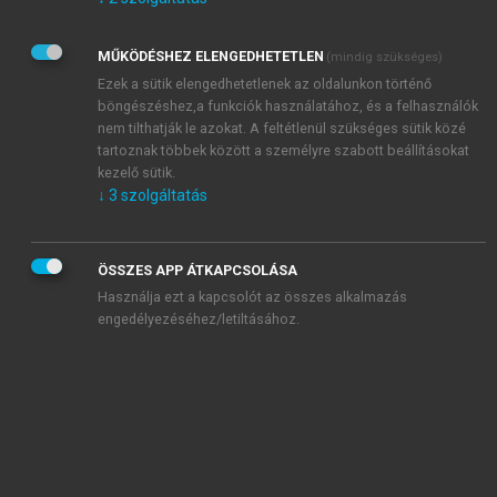
Kérek értesítést az Akadémiai Kiadó Zrt. újdonságairól,
akcióiról.
MŰKÖDÉSHEZ ELENGEDHETETLEN
(mindig szükséges)
Az
Adatkezelési tájékoztatóban
foglaltakat tudomásul
veszem és elfogadom.
Ezek a sütik elengedhetetlenek az oldalunkon történő
Az
Általános vásárlási feltételeket
, valamint a
szotar.net
és a
böngészéshez,a funkciók használatához, és a felhasználók
mersz.hu
oldalak licencszerződéseiben foglaltakat
nem tilthatják le azokat. A feltétlenül szükséges sütik közé
tudomásul veszem és elfogadom.
tartoznak többek között a személyre szabott beállításokat
kezelő sütik.
↓
3
szolgáltatás
KIPRÓBÁLOM
ÖSSZES APP ÁTKAPCSOLÁSA
Használja ezt a kapcsolót az összes alkalmazás
engedélyezéséhez/letiltásához.
MIÉRT ÉRDEMES A MERSZ ONLINE
OKOSKÖNYVTÁRAT HASZNÁLNI?