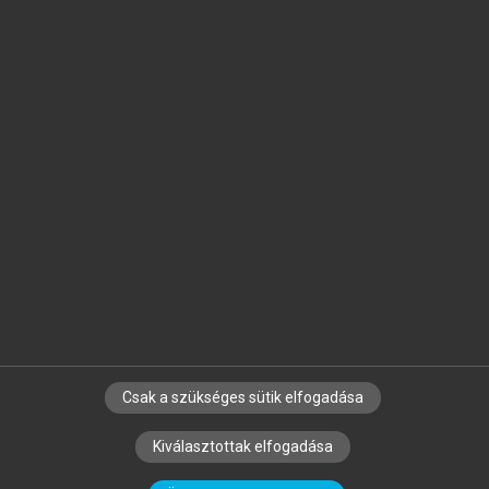
Jelöld meg a számodra fontos részeket, és
készíts
saját
jegyzeteket!
Egyéni előfizetéssel további
MeRSZ+ funkciókat
és
tartalmakat is elérhetsz.
Csak a szükséges sütik elfogadása
SZERZŐKNEK
CÉGEKNEK
KÖNYVTÁROSOKNAK
Kiválasztottak elfogadása
SZERKESZTÉSI ÉS LEKTORÁLÁSI ALAPELVEK