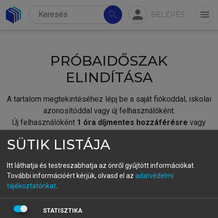
person
search
menu
BELÉPÉS
PRÓBAIDŐSZAK
ELINDÍTÁSA
A tartalom megtekintéséhez lépj be a saját fiókoddal, iskolai
azonosítóddal vagy új felhasználóként.
Új felhasználóként
1 óra díjmentes hozzáférésre
vagy
jogosult.
SÜTIK LISTÁJA
A próbaidőszak elindításához,
jelentkezz
be meglévő
fiókoddal,
vagy hozz létre új fiókot.
Itt láthatja és testreszabhatja az önről gyűjtött információkat.
További információért kérjük, olvasd el az
adatvédelmi
A regisztráció után a
próbaidőszak
automatikusan
elindul.
tájékoztatónkat
.
BELÉPÉS SAJÁT FIÓKKAL
STATISZTIKA