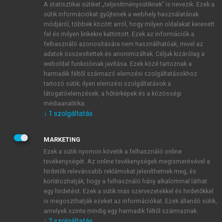
A statisztikai sütiket „teljesítménysütiknek” is nevezik. Ezek a
sütik információkat gyűjtenek a webhely használatának
módjáról, többek között arról, hogy milyen oldalakat keresett
ÚJ FIÓK LÉTREHOZÁSA
fel és milyen linkekre kattintott. Ezek az információk a
1 óra díjmentes hozzáférés
felhasználó azonosítására nem használhatóak, mivel az
adatok összesítettek és anonimizáltak. Céljuk kizárólag a
weboldal funkcióinak javítása. Ezek közé tartoznak a
E-MAIL-CÍM
harmadik féltől származó elemzési szolgáltatásokhoz
tartozó sütik; ilyen elemzési szolgáltatások a
látogatóelemzések, a hőtérképek és a közösségi
NÉV
médiaanalitika.
↓
1
szolgáltatás
JELSZÓ
MARKETING
Ezek a sütik nyomon követik a felhasználó online
tevékenységét. Az online tevékenységek megismerésével a
JELSZÓ ÚJRA
hirdetők relevánsabb reklámokat jeleníthetnek meg, és
korlátozhatják, hogy a felhasználó hány alkalommal láthat
egy hirdetést. Ezek a sütik más szervezetekkel és hirdetőkkel
is megoszthatják ezeket az információkat. Ezek állandó sütik,
Kérek értesítést a MeRSZ újdonságairól, akcióiról.
amelyek szinte mindig egy harmadik féltől származnak.
↓
2
szolgáltatás