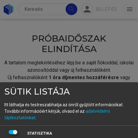
person
search
menu
BELÉPÉS
PRÓBAIDŐSZAK
ELINDÍTÁSA
A tartalom megtekintéséhez lépj be a saját fiókoddal, iskolai
azonosítóddal vagy új felhasználóként.
Új felhasználóként
1 óra díjmentes hozzáférésre
vagy
jogosult.
SÜTIK LISTÁJA
A próbaidőszak elindításához,
jelentkezz
be meglévő
fiókoddal,
vagy hozz létre új fiókot.
Itt láthatja és testreszabhatja az önről gyűjtött információkat.
További információért kérjük, olvasd el az
adatvédelmi
A regisztráció után a
próbaidőszak
automatikusan
elindul.
tájékoztatónkat
.
BELÉPÉS SAJÁT FIÓKKAL
STATISZTIKA