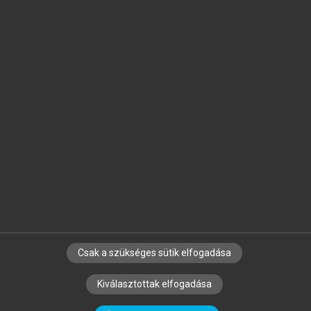
Jelöld meg a számodra fontos részeket, és
készíts
saját
jegyzeteket!
Egyéni előfizetéssel további
MeRSZ+ funkciókat
és
tartalmakat is elérhetsz.
Csak a szükséges sütik elfogadása
SZERZŐKNEK
CÉGEKNEK
KÖNYVTÁROSOKNAK
Kiválasztottak elfogadása
SZERKESZTÉSI ÉS LEKTORÁLÁSI ALAPELVEK