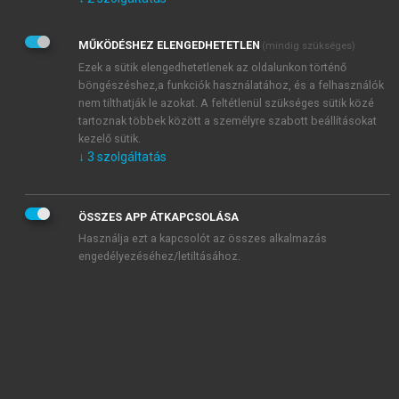
Kérek értesítést az Akadémiai Kiadó Zrt. újdonságairól,
akcióiról.
MŰKÖDÉSHEZ ELENGEDHETETLEN
(mindig szükséges)
Az
Adatkezelési tájékoztatóban
foglaltakat tudomásul
veszem és elfogadom.
Ezek a sütik elengedhetetlenek az oldalunkon történő
Az
Általános vásárlási feltételeket
, valamint a
szotar.net
és a
böngészéshez,a funkciók használatához, és a felhasználók
mersz.hu
oldalak licencszerződéseiben foglaltakat
nem tilthatják le azokat. A feltétlenül szükséges sütik közé
tudomásul veszem és elfogadom.
tartoznak többek között a személyre szabott beállításokat
kezelő sütik.
↓
3
szolgáltatás
KIPRÓBÁLOM
ÖSSZES APP ÁTKAPCSOLÁSA
Használja ezt a kapcsolót az összes alkalmazás
engedélyezéséhez/letiltásához.
MIÉRT ÉRDEMES A MERSZ ONLINE
OKOSKÖNYVTÁRAT HASZNÁLNI?