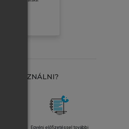
erződéseiben foglaltakat
ogadom.
ÓBÁLOM
AT HASZNÁLNI?
ntos
Egyéni előfizetéssel további