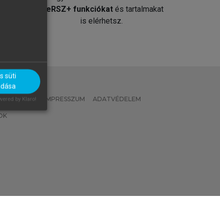
át
MeRSZ+ funkciókat
és tartalmakat
is elérhetsz.
 süti
adása
 IRÁNYELVEK
IMPRESSZUM
ADATVÉDELEM
ered by Klaro!
OK