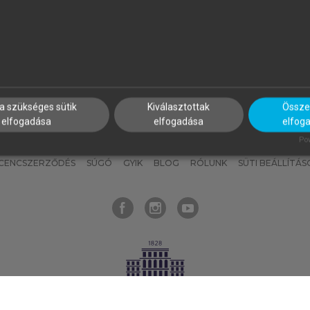
nyokat, hogy bármikor azonnal
részeket, és
készíts
saj
hozzájuk férhess!
jegyzeteket!
a szükséges sütik
Kiválasztottak
Összes
elfogadása
elfogadása
elfog
KNAK
SZERKESZTÉSI ÉS LEKTORÁLÁSI ALAPELVEK
MI – ÁLTALÁNOS
Pow
ICENCSZERZŐDÉS
SÚGÓ
GYIK
BLOG
RÓLUNK
SÜTI BEÁLLÍTÁS