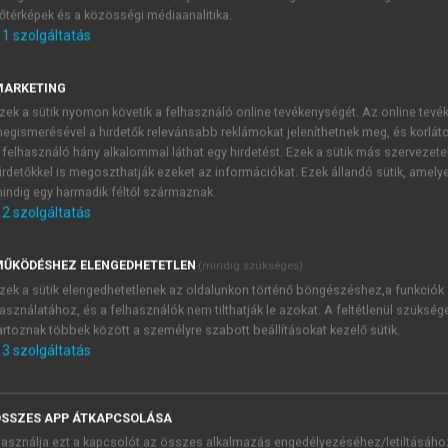
őtérképek és a közösségi médiaanalitika.
E-MAIL-CÍM
1
szolgáltatás
MARKETING
NÉV
zek a sütik nyomon követik a felhasználó online tevékenységét. Az online tev
egismerésével a hirdetők relevánsabb reklámokat jeleníthetnek meg, és korlát
 felhasználó hány alkalommal láthat egy hirdetést. Ezek a sütik más szervezete
JELSZÓ
irdetőkkel is megoszthatják ezeket az információkat. Ezek állandó sütik, amely
indig egy harmadik féltől származnak.
2
szolgáltatás
JELSZÓ ÚJRA
PÉS
ŰKÖDÉSHEZ ELENGEDHETETLEN
(mindig szükséges)
zek a sütik elengedhetetlenek az oldalunkon történő böngészéshez,a funkciók
asználatához, és a felhasználók nem tilthatják le azokat. A feltétlenül szükség
Kérek értesítést a MeRSZ új
artoznak többek között a személyre szabott beállításokat kezelő sütik.
Kérek értesítést az Akadémi
3
szolgáltatás
akcióiról.
 VAGY?
Az
Adatkezelési tájékozta
yi azonosítóval
veszem és elfogadom.
SSZES APP ÁTKAPCSOLÁSA
Az
Általános vásárlási felt
asználja ezt a kapcsolót az összes alkalmazás engedélyezéséhez/letiltásáho