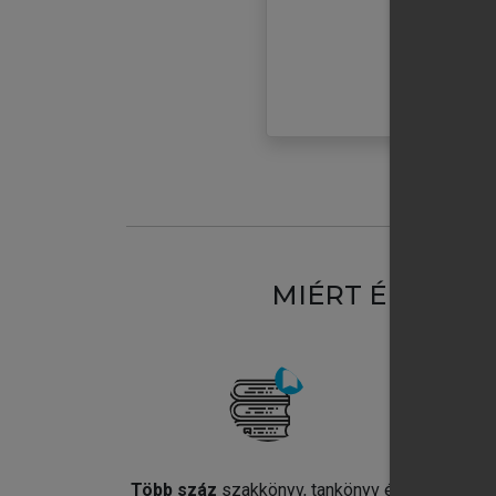
MIÉRT ÉRDEME
Több száz
szakkönyv, tankönyv és
Jel