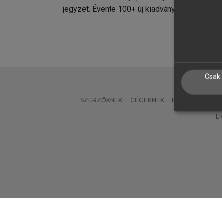
jegyzet. Évente 100+ új kiadvány.
kiadvá
Csak 
SZERZŐKNEK
CÉGEKNEK
KÖNYVTÁROSO
L
Verzió: 2.7.2