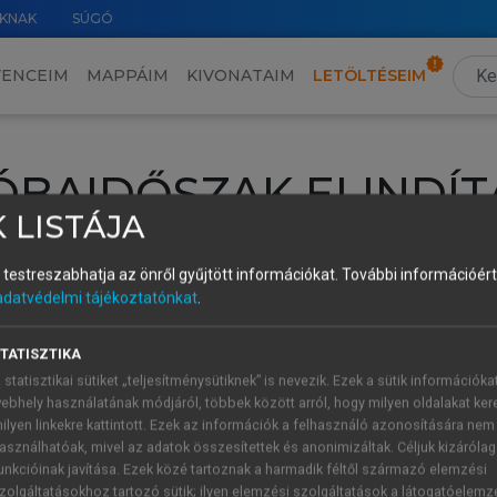
KNAK
SÚGÓ
VENCEIM
MAPPÁIM
KIVONATAIM
LETÖLTÉSEIM
ÓBAIDŐSZAK ELINDÍT
 LISTÁJA
intéséhez lépj be a saját fiókoddal, iskolai azonosítóddal vagy ú
és testreszabhatja az önről gyűjtött információkat.
További információért 
Új felhasználóként
1 óra díjmentes hozzáférésre
vagy jogosult
adatvédelmi tájékoztatónkat
.
k elindításához,
jelentkezz
be meglévő fiókoddal,
vagy hozz lé
A regisztráció után a
próbaidőszak
automatikusan
elindul.
TATISZTIKA
 statisztikai sütiket „teljesítménysütiknek” is nevezik. Ezek a sütik információka
ebhely használatának módjáról, többek között arról, hogy milyen oldalakat kere
ilyen linkekre kattintott. Ezek az információk a felhasználó azonosítására nem
ÚJ FIÓK 
ÁT FIÓKKAL
asználhatóak, mivel az adatok összesítettek és anonimizáltak. Céljuk kizáróla
1 óra díjme
unkcióinak javítása. Ezek közé tartoznak a harmadik féltől származó elemzési
zolgáltatásokhoz tartozó sütik; ilyen elemzési szolgáltatások a látogatóelemz