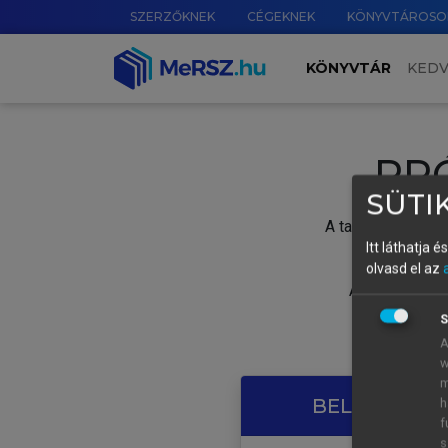
SZERZŐKNEK
CÉGEKNEK
KÖNYVTÁROSO
KÖNYVTÁR
KED
PR
SÜTIK
A tartalom megtek
Itt láthatja 
olvasd el az
A próbaidősza
S
A
w
m
BELÉPÉS SAJ
h
f
s