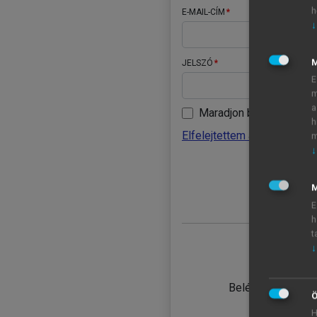
h
E-MAIL-CÍM
↓
JELSZÓ
E
m
a
Maradjon belépve
h
Elfelejtettem a jelszavamat
m
↓
BELÉ
M
E
h
t
↓
TANULÓ
Belépés intézmén
Ö
H