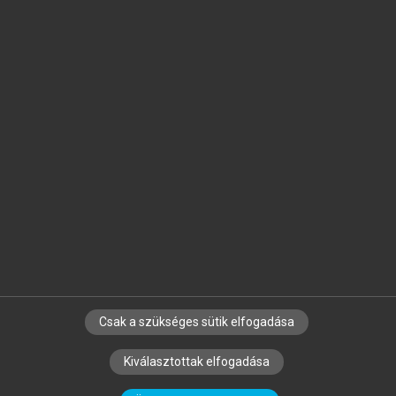
Jelöld meg a számodra fontos részeket, és
készíts
saját
jegyzeteket!
Egyéni előfizetéssel további
MeRSZ+ funkciókat
és
tartalmakat is elérhetsz.
Csak a szükséges sütik elfogadása
SZERZŐKNEK
CÉGEKNEK
KÖNYVTÁROSOKNAK
Kiválasztottak elfogadása
SZERKESZTÉSI ÉS LEKTORÁLÁSI ALAPELVEK