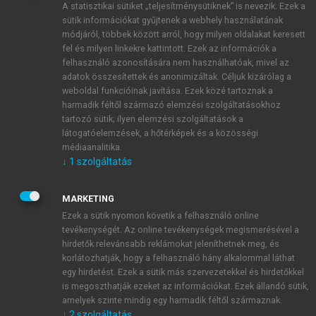
A statisztikai sütiket „teljesítménysütiknek” is nevezik. Ezek a
sütik információkat gyűjtenek a webhely használatának
módjáról, többek között arról, hogy milyen oldalakat keresett
ÚJ FIÓK LÉTREHOZÁSA
fel és milyen linkekre kattintott. Ezek az információk a
1 óra díjmentes hozzáférés
felhasználó azonosítására nem használhatóak, mivel az
adatok összesítettek és anonimizáltak. Céljuk kizárólag a
weboldal funkcióinak javítása. Ezek közé tartoznak a
E-MAIL-CÍM
harmadik féltől származó elemzési szolgáltatásokhoz
tartozó sütik; ilyen elemzési szolgáltatások a
látogatóelemzések, a hőtérképek és a közösségi
NÉV
médiaanalitika.
↓
1
szolgáltatás
JELSZÓ
MARKETING
Ezek a sütik nyomon követik a felhasználó online
tevékenységét. Az online tevékenységek megismerésével a
JELSZÓ ÚJRA
hirdetők relevánsabb reklámokat jeleníthetnek meg, és
korlátozhatják, hogy a felhasználó hány alkalommal láthat
egy hirdetést. Ezek a sütik más szervezetekkel és hirdetőkkel
is megoszthatják ezeket az információkat. Ezek állandó sütik,
Kérek értesítést a MeRSZ újdonságairól, akcióiról.
amelyek szinte mindig egy harmadik féltől származnak.
↓
2
szolgáltatás