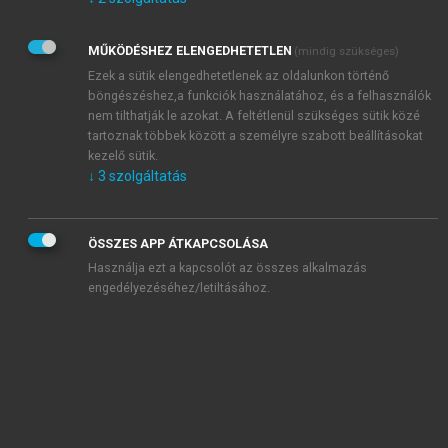
Kérek értesítést az Akadémiai Kiadó Zrt. újdonságairól,
akcióiról.
MŰKÖDÉSHEZ ELENGEDHETETLEN
(mindig szükséges)
Az
Adatkezelési tájékoztatóban
foglaltakat tudomásul
veszem és elfogadom.
Ezek a sütik elengedhetetlenek az oldalunkon történő
Az
Általános vásárlási feltételeket
, valamint a
szotar.net
és a
böngészéshez,a funkciók használatához, és a felhasználók
mersz.hu
oldalak licencszerződéseiben foglaltakat
nem tilthatják le azokat. A feltétlenül szükséges sütik közé
tudomásul veszem és elfogadom.
tartoznak többek között a személyre szabott beállításokat
kezelő sütik.
↓
3
szolgáltatás
KIPRÓBÁLOM
ÖSSZES APP ÁTKAPCSOLÁSA
Használja ezt a kapcsolót az összes alkalmazás
engedélyezéséhez/letiltásához.
MIÉRT ÉRDEMES A MERSZ ONLINE
OKOSKÖNYVTÁRAT HASZNÁLNI?