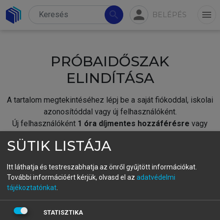
person
search
menu
BELÉPÉS
PRÓBAIDŐSZAK
ELINDÍTÁSA
A tartalom megtekintéséhez lépj be a saját fiókoddal, iskolai
azonosítóddal vagy új felhasználóként.
Új felhasználóként
1 óra díjmentes hozzáférésre
vagy
jogosult.
SÜTIK LISTÁJA
A próbaidőszak elindításához,
jelentkezz
be meglévő
fiókoddal,
vagy hozz létre új fiókot.
Itt láthatja és testreszabhatja az önről gyűjtött információkat.
További információért kérjük, olvasd el az
adatvédelmi
A regisztráció után a
próbaidőszak
automatikusan
elindul.
tájékoztatónkat
.
BELÉPÉS SAJÁT FIÓKKAL
STATISZTIKA