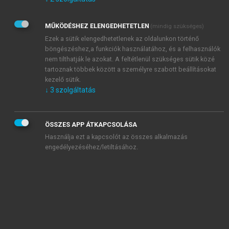
Kérek értesítést az Akadémiai Kiadó Zrt. újdonságairól,
akcióiról.
MŰKÖDÉSHEZ ELENGEDHETETLEN
(mindig szükséges)
Az
Adatkezelési tájékoztatóban
foglaltakat tudomásul
veszem és elfogadom.
Ezek a sütik elengedhetetlenek az oldalunkon történő
Az
Általános vásárlási feltételeket
, valamint a
szotar.net
és a
böngészéshez,a funkciók használatához, és a felhasználók
mersz.hu
oldalak licencszerződéseiben foglaltakat
nem tilthatják le azokat. A feltétlenül szükséges sütik közé
tudomásul veszem és elfogadom.
tartoznak többek között a személyre szabott beállításokat
kezelő sütik.
↓
3
szolgáltatás
KIPRÓBÁLOM
ÖSSZES APP ÁTKAPCSOLÁSA
Használja ezt a kapcsolót az összes alkalmazás
engedélyezéséhez/letiltásához.
MIÉRT ÉRDEMES A MERSZ ONLINE
OKOSKÖNYVTÁRAT HASZNÁLNI?