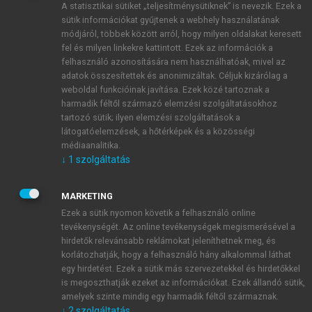
A statisztikai sütiket „teljesítménysütiknek” is nevezik. Ezek a
sütik információkat gyűjtenek a webhely használatának
módjáról, többek között arról, hogy milyen oldalakat keresett
ÚJ FIÓK LÉTREHOZÁSA
fel és milyen linkekre kattintott. Ezek az információk a
1 óra díjmentes hozzáférés
felhasználó azonosítására nem használhatóak, mivel az
adatok összesítettek és anonimizáltak. Céljuk kizárólag a
weboldal funkcióinak javítása. Ezek közé tartoznak a
E-MAIL-CÍM
harmadik féltől származó elemzési szolgáltatásokhoz
tartozó sütik; ilyen elemzési szolgáltatások a
látogatóelemzések, a hőtérképek és a közösségi
NÉV
médiaanalitika.
↓
1
szolgáltatás
JELSZÓ
MARKETING
Ezek a sütik nyomon követik a felhasználó online
tevékenységét. Az online tevékenységek megismerésével a
JELSZÓ ÚJRA
hirdetők relevánsabb reklámokat jeleníthetnek meg, és
korlátozhatják, hogy a felhasználó hány alkalommal láthat
egy hirdetést. Ezek a sütik más szervezetekkel és hirdetőkkel
is megoszthatják ezeket az információkat. Ezek állandó sütik,
Kérek értesítést a MeRSZ újdonságairól, akcióiról.
amelyek szinte mindig egy harmadik féltől származnak.
↓
2
szolgáltatás