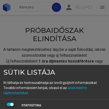
person
search
menu
BELÉPÉS
PRÓBAIDŐSZAK
ELINDÍTÁSA
A tartalom megtekintéséhez lépj be a saját fiókoddal, iskolai
azonosítóddal vagy új felhasználóként.
Új felhasználóként
1 óra díjmentes hozzáférésre
vagy
jogosult.
SÜTIK LISTÁJA
A próbaidőszak elindításához,
jelentkezz
be meglévő
fiókoddal,
vagy hozz létre új fiókot.
Itt láthatja és testreszabhatja az önről gyűjtött információkat.
További információért kérjük, olvasd el az
adatvédelmi
A regisztráció után a
próbaidőszak
automatikusan
elindul.
tájékoztatónkat
.
BELÉPÉS SAJÁT FIÓKKAL
STATISZTIKA