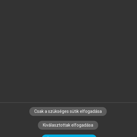
Jelöld meg a számodra fontos részeket, és
készíts
saját
jegyzeteket!
Egyéni előfizetéssel további
MeRSZ+ funkciókat
és
tartalmakat is elérhetsz.
Csak a szükséges sütik elfogadása
SZERZŐKNEK
CÉGEKNEK
KÖNYVTÁROSOKNAK
Kiválasztottak elfogadása
SZERKESZTÉSI ÉS LEKTORÁLÁSI ALAPELVEK