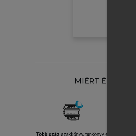
MIÉRT ÉRDEME
Több száz
szakkönyv, tankönyv és
Jel