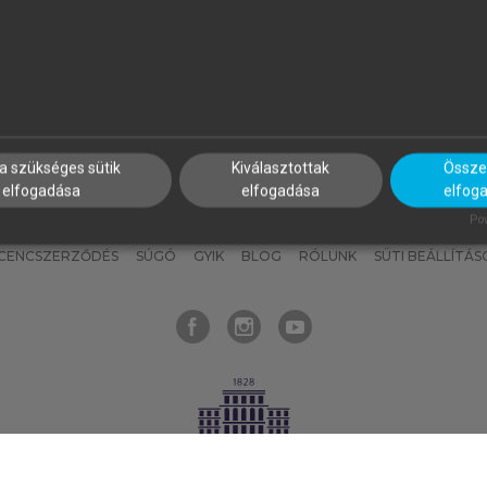
nyokat, hogy bármikor azonnal
részeket, és
készíts
saj
hozzájuk férhess!
jegyzeteket!
a szükséges sütik
Kiválasztottak
Összes
elfogadása
elfogadása
elfog
KNAK
SZERKESZTÉSI ÉS LEKTORÁLÁSI ALAPELVEK
MI – ÁLTALÁNOS
Pow
ICENCSZERZŐDÉS
SÚGÓ
GYIK
BLOG
RÓLUNK
SÜTI BEÁLLÍTÁS