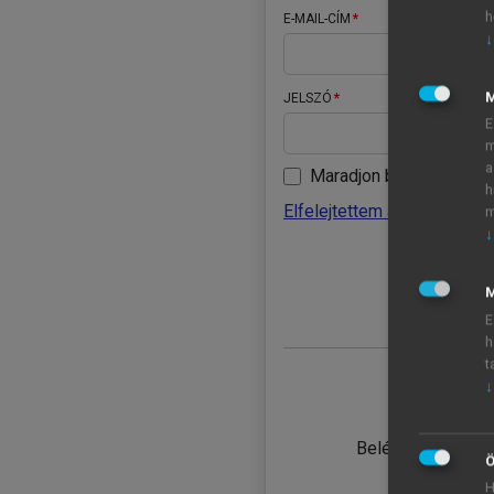
h
E-MAIL-CÍM
↓
JELSZÓ
E
m
a
Maradjon belépve
h
Elfelejtettem a jelszavamat
m
↓
BELÉ
M
E
h
t
↓
TANULÓ
Belépés intézmén
Ö
H