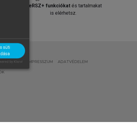
át
MeRSZ+ funkciókat
és tartalmakat
is elérhetsz.
 süti
adása
 IRÁNYELVEK
IMPRESSZUM
ADATVÉDELEM
ered by Klaro!
OK