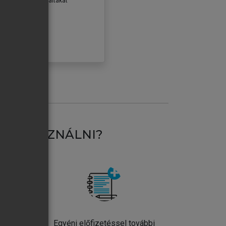
erződéseiben foglaltakat
ogadom.
ÓBÁLOM
AT HASZNÁLNI?
ntos
Egyéni előfizetéssel további