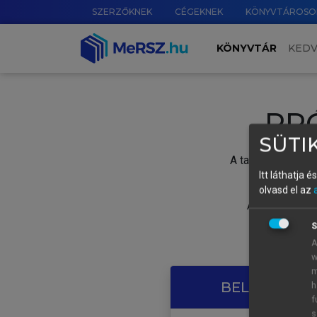
SZERZŐKNEK
CÉGEKNEK
KÖNYVTÁROSO
KÖNYVTÁR
KED
PR
SÜTIK
A tartalom megtek
Itt láthatja 
olvasd el az
A próbaidősza
S
A
w
m
BELÉPÉS SAJ
h
f
s