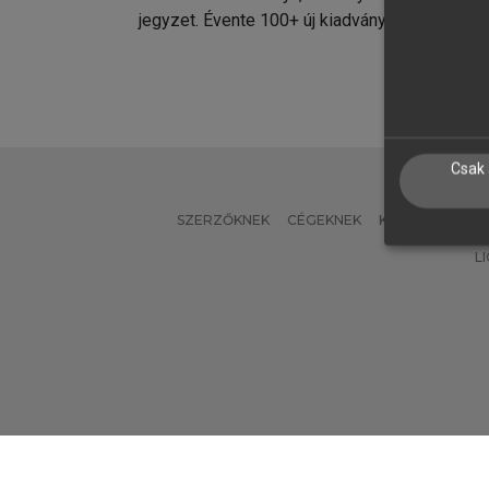
jegyzet. Évente 100+ új kiadvány.
kiadvá
Csak 
SZERZŐKNEK
CÉGEKNEK
KÖNYVTÁROSO
L
Verzió: 2.7.2