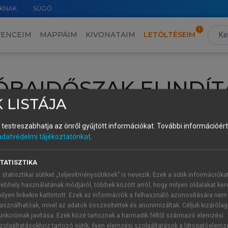
KNAK
SÚGÓ
VENCEIM
MAPPÁIM
KIVONATAIM
LETÖLTÉSEIM
ÓBAIDŐSZAK ELINDÍT
 LISTÁJA
intéséhez lépj be a saját fiókoddal, iskolai azonosítóddal vagy ú
és testreszabhatja az önről gyűjtött információkat.
További információért 
Új felhasználóként
1 óra díjmentes hozzáférésre
vagy jogosult
adatvédelmi tájékoztatónkat
.
k elindításához,
jelentkezz
be meglévő fiókoddal,
vagy hozz lé
A regisztráció után a
próbaidőszak
automatikusan
elindul.
TATISZTIKA
 statisztikai sütiket „teljesítménysütiknek” is nevezik. Ezek a sütik információka
ebhely használatának módjáról, többek között arról, hogy milyen oldalakat kere
ilyen linkekre kattintott. Ezek az információk a felhasználó azonosítására nem
ÚJ FIÓK 
ÁT FIÓKKAL
asználhatóak, mivel az adatok összesítettek és anonimizáltak. Céljuk kizáróla
1 óra díjme
unkcióinak javítása. Ezek közé tartoznak a harmadik féltől származó elemzési
zolgáltatásokhoz tartozó sütik; ilyen elemzési szolgáltatások a látogatóelemz