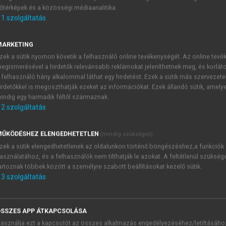
őtérképek és a közösségi médiaanalitika.
E-MAIL-CÍM
1
szolgáltatás
MARKETING
NÉV
zek a sütik nyomon követik a felhasználó online tevékenységét. Az online tev
egismerésével a hirdetők relevánsabb reklámokat jeleníthetnek meg, és korlát
 felhasználó hány alkalommal láthat egy hirdetést. Ezek a sütik más szervezete
JELSZÓ
irdetőkkel is megoszthatják ezeket az információkat. Ezek állandó sütik, amely
indig egy harmadik féltől származnak.
2
szolgáltatás
JELSZÓ ÚJRA
PÉS
ŰKÖDÉSHEZ ELENGEDHETETLEN
(mindig szükséges)
zek a sütik elengedhetetlenek az oldalunkon történő böngészéshez,a funkciók
asználatához, és a felhasználók nem tilthatják le azokat. A feltétlenül szükség
Kérek értesítést a MeRSZ új
artoznak többek között a személyre szabott beállításokat kezelő sütik.
Kérek értesítést az Akadémi
3
szolgáltatás
akcióiról.
 VAGY?
Az
Adatkezelési tájékozta
yi azonosítóval
veszem és elfogadom.
SSZES APP ÁTKAPCSOLÁSA
Az
Általános vásárlási felt
asználja ezt a kapcsolót az összes alkalmazás engedélyezéséhez/letiltásáho