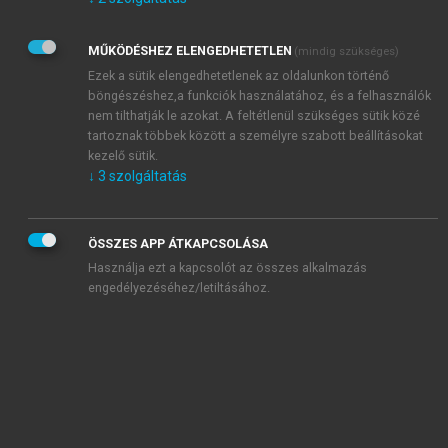
Kérek értesítést az Akadémiai Kiadó Zrt. újdonságairól,
akcióiról.
MŰKÖDÉSHEZ ELENGEDHETETLEN
(mindig szükséges)
Az
Adatkezelési tájékoztatóban
foglaltakat tudomásul
veszem és elfogadom.
Ezek a sütik elengedhetetlenek az oldalunkon történő
Az
Általános vásárlási feltételeket
, valamint a
szotar.net
és a
böngészéshez,a funkciók használatához, és a felhasználók
mersz.hu
oldalak licencszerződéseiben foglaltakat
nem tilthatják le azokat. A feltétlenül szükséges sütik közé
tudomásul veszem és elfogadom.
tartoznak többek között a személyre szabott beállításokat
kezelő sütik.
↓
3
szolgáltatás
KIPRÓBÁLOM
ÖSSZES APP ÁTKAPCSOLÁSA
Használja ezt a kapcsolót az összes alkalmazás
engedélyezéséhez/letiltásához.
MIÉRT ÉRDEMES A MERSZ ONLINE
OKOSKÖNYVTÁRAT HASZNÁLNI?