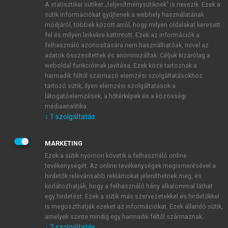
A statisztikai sütiket „teljesítménysütiknek” is nevezik. Ezek a
sütik információkat gyűjtenek a webhely használatának
módjáról, többek között arról, hogy milyen oldalakat keresett
ÚJ FIÓK LÉTREHOZÁSA
fel és milyen linkekre kattintott. Ezek az információk a
1 óra díjmentes hozzáférés
felhasználó azonosítására nem használhatóak, mivel az
adatok összesítettek és anonimizáltak. Céljuk kizárólag a
weboldal funkcióinak javítása. Ezek közé tartoznak a
E-MAIL-CÍM
harmadik féltől származó elemzési szolgáltatásokhoz
tartozó sütik; ilyen elemzési szolgáltatások a
látogatóelemzések, a hőtérképek és a közösségi
NÉV
médiaanalitika.
↓
1
szolgáltatás
JELSZÓ
MARKETING
Ezek a sütik nyomon követik a felhasználó online
tevékenységét. Az online tevékenységek megismerésével a
JELSZÓ ÚJRA
hirdetők relevánsabb reklámokat jeleníthetnek meg, és
korlátozhatják, hogy a felhasználó hány alkalommal láthat
egy hirdetést. Ezek a sütik más szervezetekkel és hirdetőkkel
is megoszthatják ezeket az információkat. Ezek állandó sütik,
Kérek értesítést a MeRSZ újdonságairól, akcióiról.
amelyek szinte mindig egy harmadik féltől származnak.
↓
2
szolgáltatás