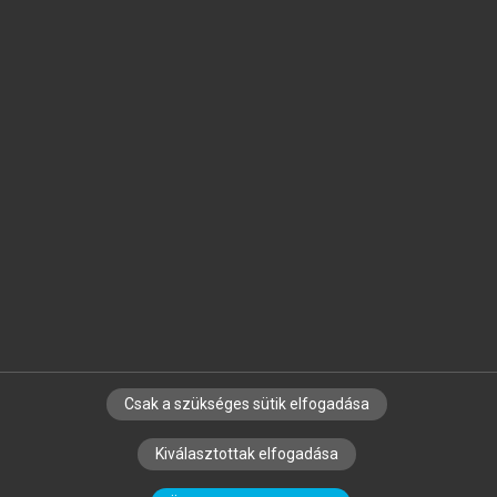
Jelöld meg a számodra fontos részeket, és
készíts
saját
jegyzeteket!
Egyéni előfizetéssel további
MeRSZ+ funkciókat
és
tartalmakat is elérhetsz.
Csak a szükséges sütik elfogadása
SZERZŐKNEK
CÉGEKNEK
KÖNYVTÁROSOKNAK
Kiválasztottak elfogadása
SZERKESZTÉSI ÉS LEKTORÁLÁSI ALAPELVEK