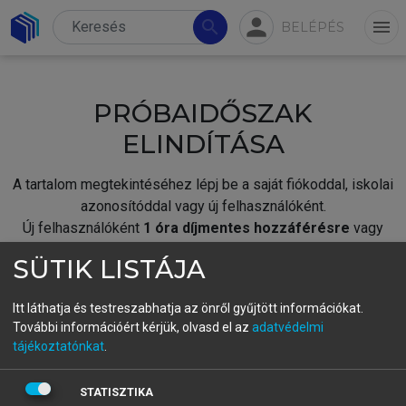
person
search
menu
BELÉPÉS
PRÓBAIDŐSZAK
ELINDÍTÁSA
A tartalom megtekintéséhez lépj be a saját fiókoddal, iskolai
azonosítóddal vagy új felhasználóként.
Új felhasználóként
1 óra díjmentes hozzáférésre
vagy
jogosult.
SÜTIK LISTÁJA
A próbaidőszak elindításához,
jelentkezz
be meglévő
fiókoddal,
vagy hozz létre új fiókot.
Itt láthatja és testreszabhatja az önről gyűjtött információkat.
További információért kérjük, olvasd el az
adatvédelmi
A regisztráció után a
próbaidőszak
automatikusan
elindul.
tájékoztatónkat
.
BELÉPÉS SAJÁT FIÓKKAL
STATISZTIKA