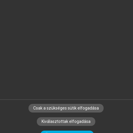
Jelöld meg a számodra fontos részeket, és
készíts
saját
jegyzeteket!
Egyéni előfizetéssel további
MeRSZ+ funkciókat
és
tartalmakat is elérhetsz.
Csak a szükséges sütik elfogadása
SZERZŐKNEK
CÉGEKNEK
KÖNYVTÁROSOKNAK
Kiválasztottak elfogadása
SZERKESZTÉSI ÉS LEKTORÁLÁSI ALAPELVEK