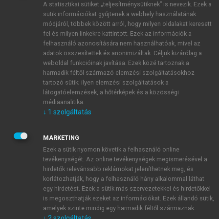
A statisztikai sütiket „teljesítménysütiknek” is nevezik. Ezek a
sütik információkat gyűjtenek a webhely használatának
módjáról, többek között arról, hogy milyen oldalakat keresett
ÚJ FIÓK LÉTREHOZÁSA
fel és milyen linkekre kattintott. Ezek az információk a
1 óra díjmentes hozzáférés
felhasználó azonosítására nem használhatóak, mivel az
adatok összesítettek és anonimizáltak. Céljuk kizárólag a
weboldal funkcióinak javítása. Ezek közé tartoznak a
E-MAIL-CÍM
harmadik féltől származó elemzési szolgáltatásokhoz
tartozó sütik; ilyen elemzési szolgáltatások a
látogatóelemzések, a hőtérképek és a közösségi
NÉV
médiaanalitika.
↓
1
szolgáltatás
JELSZÓ
MARKETING
Ezek a sütik nyomon követik a felhasználó online
tevékenységét. Az online tevékenységek megismerésével a
JELSZÓ ÚJRA
hirdetők relevánsabb reklámokat jeleníthetnek meg, és
korlátozhatják, hogy a felhasználó hány alkalommal láthat
egy hirdetést. Ezek a sütik más szervezetekkel és hirdetőkkel
is megoszthatják ezeket az információkat. Ezek állandó sütik,
Kérek értesítést a MeRSZ újdonságairól, akcióiról.
amelyek szinte mindig egy harmadik féltől származnak.
↓
2
szolgáltatás