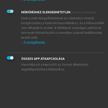
Kérek értesítést az Akadémiai Kiadó Zrt. újdonságairól,
akcióiról.
MŰKÖDÉSHEZ ELENGEDHETETLEN
(mindig szükséges)
Az
Adatkezelési tájékoztatóban
foglaltakat tudomásul
veszem és elfogadom.
Ezek a sütik elengedhetetlenek az oldalunkon történő
Az
Általános vásárlási feltételeket
, valamint a
szotar.net
és a
böngészéshez,a funkciók használatához, és a felhasználók
mersz.hu
oldalak licencszerződéseiben foglaltakat
nem tilthatják le azokat. A feltétlenül szükséges sütik közé
tudomásul veszem és elfogadom.
tartoznak többek között a személyre szabott beállításokat
kezelő sütik.
↓
3
szolgáltatás
KIPRÓBÁLOM
ÖSSZES APP ÁTKAPCSOLÁSA
Használja ezt a kapcsolót az összes alkalmazás
engedélyezéséhez/letiltásához.
MIÉRT ÉRDEMES A MERSZ ONLINE
OKOSKÖNYVTÁRAT HASZNÁLNI?