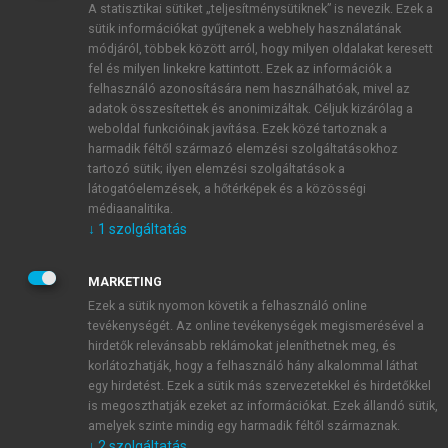
A statisztikai sütiket „teljesítménysütiknek” is nevezik. Ezek a
sütik információkat gyűjtenek a webhely használatának
módjáról, többek között arról, hogy milyen oldalakat keresett
ÚJ FIÓK LÉTREHOZÁSA
fel és milyen linkekre kattintott. Ezek az információk a
1 óra díjmentes hozzáférés
felhasználó azonosítására nem használhatóak, mivel az
adatok összesítettek és anonimizáltak. Céljuk kizárólag a
weboldal funkcióinak javítása. Ezek közé tartoznak a
E-MAIL-CÍM
harmadik féltől származó elemzési szolgáltatásokhoz
tartozó sütik; ilyen elemzési szolgáltatások a
látogatóelemzések, a hőtérképek és a közösségi
NÉV
médiaanalitika.
↓
1
szolgáltatás
JELSZÓ
MARKETING
Ezek a sütik nyomon követik a felhasználó online
tevékenységét. Az online tevékenységek megismerésével a
JELSZÓ ÚJRA
hirdetők relevánsabb reklámokat jeleníthetnek meg, és
korlátozhatják, hogy a felhasználó hány alkalommal láthat
egy hirdetést. Ezek a sütik más szervezetekkel és hirdetőkkel
is megoszthatják ezeket az információkat. Ezek állandó sütik,
Kérek értesítést a MeRSZ újdonságairól, akcióiról.
amelyek szinte mindig egy harmadik féltől származnak.
↓
2
szolgáltatás