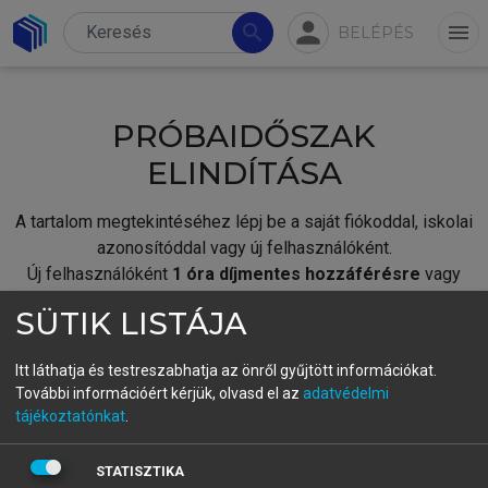
person
search
menu
BELÉPÉS
PRÓBAIDŐSZAK
ELINDÍTÁSA
A tartalom megtekintéséhez lépj be a saját fiókoddal, iskolai
azonosítóddal vagy új felhasználóként.
Új felhasználóként
1 óra díjmentes hozzáférésre
vagy
jogosult.
SÜTIK LISTÁJA
A próbaidőszak elindításához,
jelentkezz
be meglévő
fiókoddal,
vagy hozz létre új fiókot.
Itt láthatja és testreszabhatja az önről gyűjtött információkat.
További információért kérjük, olvasd el az
adatvédelmi
A regisztráció után a
próbaidőszak
automatikusan
elindul.
tájékoztatónkat
.
BELÉPÉS SAJÁT FIÓKKAL
STATISZTIKA