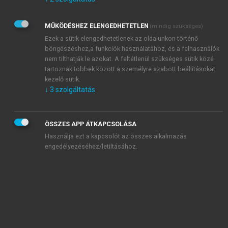
Kérek értesítést az Akadémiai Kiadó Zrt. újdonságairól,
akcióiról.
MŰKÖDÉSHEZ ELENGEDHETETLEN
(mindig szükséges)
Az
Adatkezelési tájékoztatóban
foglaltakat tudomásul
veszem és elfogadom.
Ezek a sütik elengedhetetlenek az oldalunkon történő
Az
Általános vásárlási feltételeket
, valamint a
szotar.net
és a
böngészéshez,a funkciók használatához, és a felhasználók
mersz.hu
oldalak licencszerződéseiben foglaltakat
nem tilthatják le azokat. A feltétlenül szükséges sütik közé
tudomásul veszem és elfogadom.
tartoznak többek között a személyre szabott beállításokat
kezelő sütik.
↓
3
szolgáltatás
KIPRÓBÁLOM
ÖSSZES APP ÁTKAPCSOLÁSA
Használja ezt a kapcsolót az összes alkalmazás
engedélyezéséhez/letiltásához.
MIÉRT ÉRDEMES A MERSZ ONLINE
OKOSKÖNYVTÁRAT HASZNÁLNI?