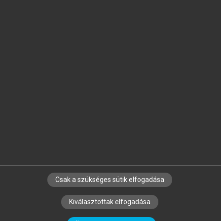
Jelöld meg a számodra fontos részeket, és
készíts
saját
jegyzeteket!
Egyéni előfizetéssel további
MeRSZ+ funkciókat
és
tartalmakat is elérhetsz.
Csak a szükséges sütik elfogadása
SZERZŐKNEK
CÉGEKNEK
KÖNYVTÁROSOKNAK
Kiválasztottak elfogadása
SZERKESZTÉSI ÉS LEKTORÁLÁSI ALAPELVEK