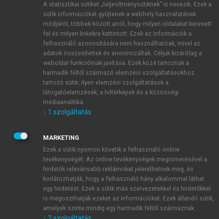
A statisztikai sütiket „teljesítménysütiknek” is nevezik. Ezek a
sütik információkat gyűjtenek a webhely használatának
módjáról, többek között arról, hogy milyen oldalakat keresett
ÚJ FIÓK LÉTREHOZÁSA
fel és milyen linkekre kattintott. Ezek az információk a
1 óra díjmentes hozzáférés
felhasználó azonosítására nem használhatóak, mivel az
adatok összesítettek és anonimizáltak. Céljuk kizárólag a
weboldal funkcióinak javítása. Ezek közé tartoznak a
E-MAIL-CÍM
harmadik féltől származó elemzési szolgáltatásokhoz
tartozó sütik; ilyen elemzési szolgáltatások a
látogatóelemzések, a hőtérképek és a közösségi
NÉV
médiaanalitika.
↓
1
szolgáltatás
JELSZÓ
MARKETING
Ezek a sütik nyomon követik a felhasználó online
tevékenységét. Az online tevékenységek megismerésével a
JELSZÓ ÚJRA
hirdetők relevánsabb reklámokat jeleníthetnek meg, és
korlátozhatják, hogy a felhasználó hány alkalommal láthat
egy hirdetést. Ezek a sütik más szervezetekkel és hirdetőkkel
is megoszthatják ezeket az információkat. Ezek állandó sütik,
Kérek értesítést a MeRSZ újdonságairól, akcióiról.
amelyek szinte mindig egy harmadik féltől származnak.
↓
2
szolgáltatás