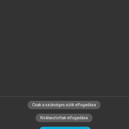
Jelöld meg a számodra fontos részeket, és
készíts
saját
jegyzeteket!
Egyéni előfizetéssel további
MeRSZ+ funkciókat
és
tartalmakat is elérhetsz.
Csak a szükséges sütik elfogadása
SZERZŐKNEK
CÉGEKNEK
KÖNYVTÁROSOKNAK
Kiválasztottak elfogadása
SZERKESZTÉSI ÉS LEKTORÁLÁSI ALAPELVEK