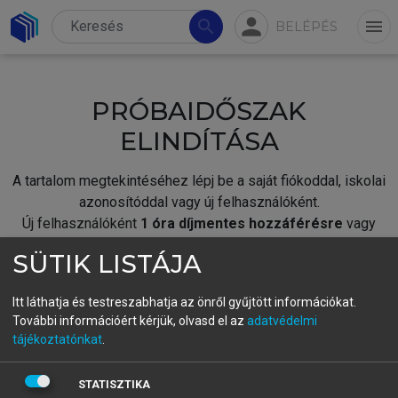
person
search
menu
BELÉPÉS
PRÓBAIDŐSZAK
ELINDÍTÁSA
A tartalom megtekintéséhez lépj be a saját fiókoddal, iskolai
azonosítóddal vagy új felhasználóként.
Új felhasználóként
1 óra díjmentes hozzáférésre
vagy
jogosult.
SÜTIK LISTÁJA
A próbaidőszak elindításához,
jelentkezz
be meglévő
fiókoddal,
vagy hozz létre új fiókot.
Itt láthatja és testreszabhatja az önről gyűjtött információkat.
További információért kérjük, olvasd el az
adatvédelmi
A regisztráció után a
próbaidőszak
automatikusan
elindul.
tájékoztatónkat
.
BELÉPÉS SAJÁT FIÓKKAL
STATISZTIKA