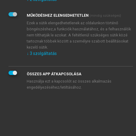
Kérek értesítést az Akadémiai Kiadó Zrt. újdonságairól,
akcióiról.
MŰKÖDÉSHEZ ELENGEDHETETLEN
(mindig szükséges)
Az
Adatkezelési tájékoztatóban
foglaltakat tudomásul
veszem és elfogadom.
Ezek a sütik elengedhetetlenek az oldalunkon történő
Az
Általános vásárlási feltételeket
, valamint a
szotar.net
és a
böngészéshez,a funkciók használatához, és a felhasználók
mersz.hu
oldalak licencszerződéseiben foglaltakat
nem tilthatják le azokat. A feltétlenül szükséges sütik közé
tudomásul veszem és elfogadom.
tartoznak többek között a személyre szabott beállításokat
kezelő sütik.
↓
3
szolgáltatás
KIPRÓBÁLOM
ÖSSZES APP ÁTKAPCSOLÁSA
Használja ezt a kapcsolót az összes alkalmazás
engedélyezéséhez/letiltásához.
MIÉRT ÉRDEMES A MERSZ ONLINE
OKOSKÖNYVTÁRAT HASZNÁLNI?