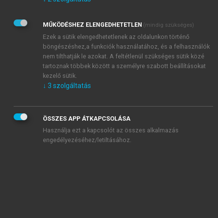
Kérek értesítést az Akadémiai Kiadó Zrt. újdonságairól,
akcióiról.
MŰKÖDÉSHEZ ELENGEDHETETLEN
(mindig szükséges)
Az
Adatkezelési tájékoztatóban
foglaltakat tudomásul
veszem és elfogadom.
Ezek a sütik elengedhetetlenek az oldalunkon történő
Az
Általános vásárlási feltételeket
, valamint a
szotar.net
és a
böngészéshez,a funkciók használatához, és a felhasználók
mersz.hu
oldalak licencszerződéseiben foglaltakat
nem tilthatják le azokat. A feltétlenül szükséges sütik közé
tudomásul veszem és elfogadom.
tartoznak többek között a személyre szabott beállításokat
kezelő sütik.
↓
3
szolgáltatás
KIPRÓBÁLOM
ÖSSZES APP ÁTKAPCSOLÁSA
Használja ezt a kapcsolót az összes alkalmazás
engedélyezéséhez/letiltásához.
MIÉRT ÉRDEMES A MERSZ ONLINE
OKOSKÖNYVTÁRAT HASZNÁLNI?