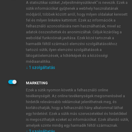
A statisztikai sütiket „teljesítménysütiknek” is nevezik. Ezek a
sütik információkat gyűjtenek a webhely használatának
módjáról, többek között arról, hogy milyen oldalakat keresett
ÚJ FIÓK LÉTREHOZÁSA
fel és milyen linkekre kattintott. Ezek az információk a
1 óra díjmentes hozzáférés
felhasználó azonosítására nem használhatóak, mivel az
adatok összesítettek és anonimizáltak. Céljuk kizárólag a
weboldal funkcióinak javítása. Ezek közé tartoznak a
E-MAIL-CÍM
harmadik féltől származó elemzési szolgáltatásokhoz
tartozó sütik; ilyen elemzési szolgáltatások a
látogatóelemzések, a hőtérképek és a közösségi
NÉV
médiaanalitika.
↓
1
szolgáltatás
JELSZÓ
MARKETING
Ezek a sütik nyomon követik a felhasználó online
tevékenységét. Az online tevékenységek megismerésével a
JELSZÓ ÚJRA
hirdetők relevánsabb reklámokat jeleníthetnek meg, és
korlátozhatják, hogy a felhasználó hány alkalommal láthat
egy hirdetést. Ezek a sütik más szervezetekkel és hirdetőkkel
is megoszthatják ezeket az információkat. Ezek állandó sütik,
Kérek értesítést a MeRSZ újdonságairól, akcióiról.
amelyek szinte mindig egy harmadik féltől származnak.
↓
2
szolgáltatás