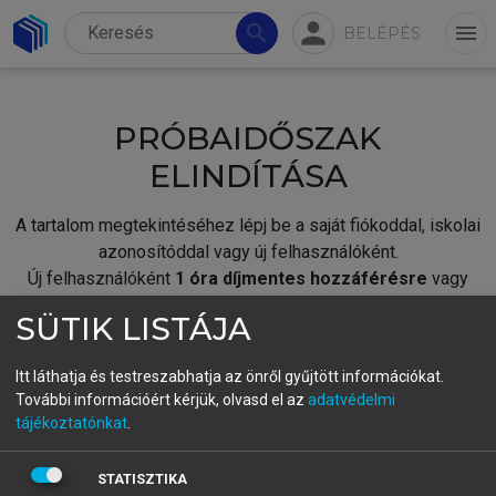
person
search
menu
BELÉPÉS
PRÓBAIDŐSZAK
ELINDÍTÁSA
A tartalom megtekintéséhez lépj be a saját fiókoddal, iskolai
azonosítóddal vagy új felhasználóként.
Új felhasználóként
1 óra díjmentes hozzáférésre
vagy
jogosult.
SÜTIK LISTÁJA
A próbaidőszak elindításához,
jelentkezz
be meglévő
fiókoddal,
vagy hozz létre új fiókot.
Itt láthatja és testreszabhatja az önről gyűjtött információkat.
További információért kérjük, olvasd el az
adatvédelmi
A regisztráció után a
próbaidőszak
automatikusan
elindul.
tájékoztatónkat
.
BELÉPÉS SAJÁT FIÓKKAL
STATISZTIKA