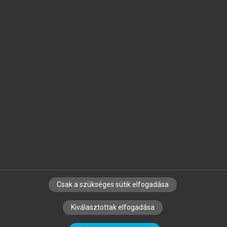
Jelöld meg a számodra fontos részeket, és
készíts
saját
jegyzeteket!
Egyéni előfizetéssel további
MeRSZ+ funkciókat
és
tartalmakat is elérhetsz.
Csak a szükséges sütik elfogadása
SZERZŐKNEK
CÉGEKNEK
KÖNYVTÁROSOKNAK
Kiválasztottak elfogadása
SZERKESZTÉSI ÉS LEKTORÁLÁSI ALAPELVEK