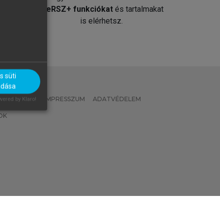
át
MeRSZ+ funkciókat
és tartalmakat
is elérhetsz.
 süti
adása
 IRÁNYELVEK
IMPRESSZUM
ADATVÉDELEM
ered by Klaro!
OK