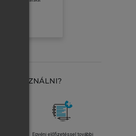
erződéseiben foglaltakat
ogadom.
ÓBÁLOM
AT HASZNÁLNI?
ntos
Egyéni előfizetéssel további