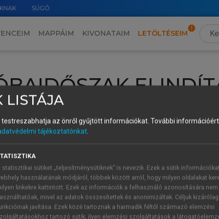
KNAK
SÚGÓ
VENCEIM
MAPPÁIM
KIVONATAIM
LETÖLTÉSEIM
ÓBAIDŐSZAK ELINDÍT
 LISTÁJA
intéséhez lépj be a saját fiókoddal, iskolai azonosítóddal vagy ú
és testreszabhatja az önről gyűjtött információkat.
További információért 
Új felhasználóként
1 óra díjmentes hozzáférésre
vagy jogosult
adatvédelmi tájékoztatónkat
.
k elindításához,
jelentkezz
be meglévő fiókoddal,
vagy hozz lé
A regisztráció után a
próbaidőszak
automatikusan
elindul.
TATISZTIKA
 statisztikai sütiket „teljesítménysütiknek” is nevezik. Ezek a sütik információka
ebhely használatának módjáról, többek között arról, hogy milyen oldalakat kere
ilyen linkekre kattintott. Ezek az információk a felhasználó azonosítására nem
ÚJ FIÓK 
ÁT FIÓKKAL
asználhatóak, mivel az adatok összesítettek és anonimizáltak. Céljuk kizáróla
1 óra díjme
unkcióinak javítása. Ezek közé tartoznak a harmadik féltől származó elemzési
zolgáltatásokhoz tartozó sütik; ilyen elemzési szolgáltatások a látogatóelemz