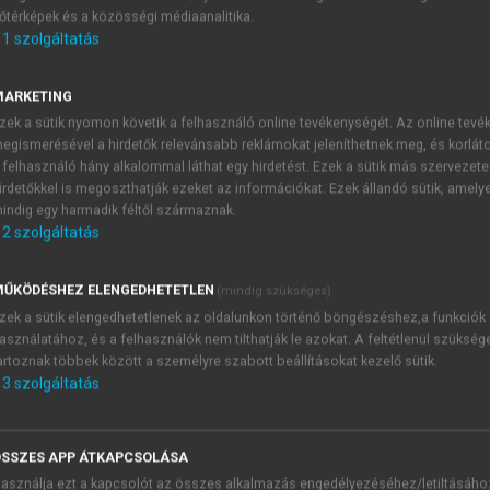
őtérképek és a közösségi médiaanalitika.
E-MAIL-CÍM
1
szolgáltatás
MARKETING
NÉV
zek a sütik nyomon követik a felhasználó online tevékenységét. Az online tev
egismerésével a hirdetők relevánsabb reklámokat jeleníthetnek meg, és korlát
 felhasználó hány alkalommal láthat egy hirdetést. Ezek a sütik más szervezete
JELSZÓ
irdetőkkel is megoszthatják ezeket az információkat. Ezek állandó sütik, amely
indig egy harmadik féltől származnak.
2
szolgáltatás
JELSZÓ ÚJRA
PÉS
ŰKÖDÉSHEZ ELENGEDHETETLEN
(mindig szükséges)
zek a sütik elengedhetetlenek az oldalunkon történő böngészéshez,a funkciók
asználatához, és a felhasználók nem tilthatják le azokat. A feltétlenül szükség
Kérek értesítést a MeRSZ új
artoznak többek között a személyre szabott beállításokat kezelő sütik.
Kérek értesítést az Akadémi
3
szolgáltatás
akcióiról.
 VAGY?
Az
Adatkezelési tájékozta
yi azonosítóval
veszem és elfogadom.
SSZES APP ÁTKAPCSOLÁSA
Az
Általános vásárlási felt
asználja ezt a kapcsolót az összes alkalmazás engedélyezéséhez/letiltásáho