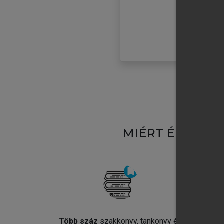
MIÉRT ÉRDEME
Több száz
szakkönyv, tankönyv és
Jel