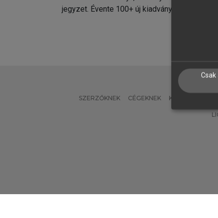
jegyzet. Évente 100+ új kiadvány.
kiadvá
Csak 
SZERZŐKNEK
CÉGEKNEK
KÖNYVTÁROSO
L
Verzió: 2.7.2