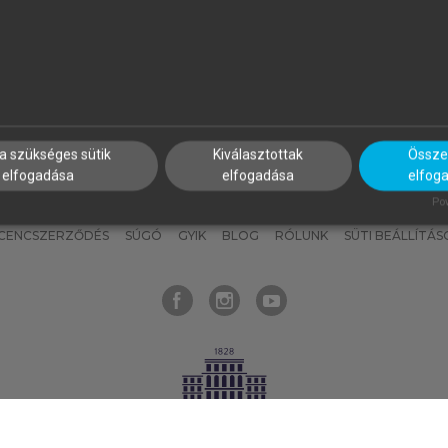
nyokat, hogy bármikor azonnal
részeket, és
készíts
saj
hozzájuk férhess!
jegyzeteket!
a szükséges sütik
Kiválasztottak
Összes
elfogadása
elfogadása
elfog
KNAK
SZERKESZTÉSI ÉS LEKTORÁLÁSI ALAPELVEK
MI – ÁLTALÁNOS
Pow
ICENCSZERZŐDÉS
SÚGÓ
GYIK
BLOG
RÓLUNK
SÜTI BEÁLLÍTÁS