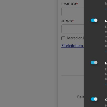
h
E-MAIL-CÍM
↓
JELSZÓ
E
m
a
Maradjon belépve
h
Elfelejtettem a jelszavamat
m
↓
BELÉ
M
E
h
t
↓
TANULÓ
Belépés intézmén
Ö
H