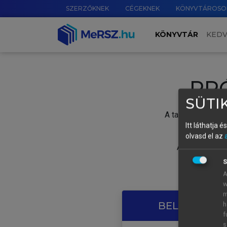
SZERZŐKNEK
CÉGEKNEK
KÖNYVTÁROSO
KÖNYVTÁR
KED
PR
SÜTIK
A tartalom megtek
Itt láthatja 
olvasd el az
A próbaidősza
S
A
w
m
BELÉPÉS SAJ
h
f
s