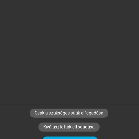
Jelöld meg a számodra fontos részeket, és
készíts
saját
jegyzeteket!
Egyéni előfizetéssel további
MeRSZ+ funkciókat
és
tartalmakat is elérhetsz.
Csak a szükséges sütik elfogadása
SZERZŐKNEK
CÉGEKNEK
KÖNYVTÁROSOKNAK
Kiválasztottak elfogadása
SZERKESZTÉSI ÉS LEKTORÁLÁSI ALAPELVEK