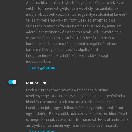
A statisztikai sütiket „teljesítménysütiknek” is nevezik. Ezek a
sütik információkat gyűjtenek a webhely használatának
módjáról, többek között arról, hogy milyen oldalakat keresett
ÚJ FIÓK LÉTREHOZÁSA
fel és milyen linkekre kattintott. Ezek az információk a
1 óra díjmentes hozzáférés
felhasználó azonosítására nem használhatóak, mivel az
adatok összesítettek és anonimizáltak. Céljuk kizárólag a
weboldal funkcióinak javítása. Ezek közé tartoznak a
E-MAIL-CÍM
harmadik féltől származó elemzési szolgáltatásokhoz
tartozó sütik; ilyen elemzési szolgáltatások a
látogatóelemzések, a hőtérképek és a közösségi
NÉV
médiaanalitika.
↓
1
szolgáltatás
JELSZÓ
MARKETING
Ezek a sütik nyomon követik a felhasználó online
tevékenységét. Az online tevékenységek megismerésével a
JELSZÓ ÚJRA
hirdetők relevánsabb reklámokat jeleníthetnek meg, és
korlátozhatják, hogy a felhasználó hány alkalommal láthat
egy hirdetést. Ezek a sütik más szervezetekkel és hirdetőkkel
is megoszthatják ezeket az információkat. Ezek állandó sütik,
Kérek értesítést a MeRSZ újdonságairól, akcióiról.
amelyek szinte mindig egy harmadik féltől származnak.
↓
2
szolgáltatás