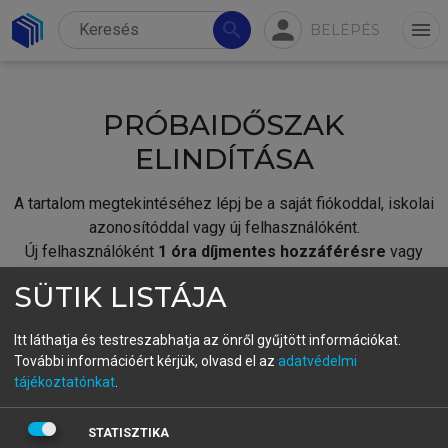
person
search
menu
BELÉPÉS
PRÓBAIDŐSZAK
ELINDÍTÁSA
A tartalom megtekintéséhez lépj be a saját fiókoddal, iskolai
azonosítóddal vagy új felhasználóként.
Új felhasználóként
1 óra díjmentes hozzáférésre
vagy
jogosult.
SÜTIK LISTÁJA
A próbaidőszak elindításához,
jelentkezz
be meglévő
fiókoddal,
vagy hozz létre új fiókot.
Itt láthatja és testreszabhatja az önről gyűjtött információkat.
További információért kérjük, olvasd el az
adatvédelmi
A regisztráció után a
próbaidőszak
automatikusan
elindul.
tájékoztatónkat
.
BELÉPÉS SAJÁT FIÓKKAL
STATISZTIKA