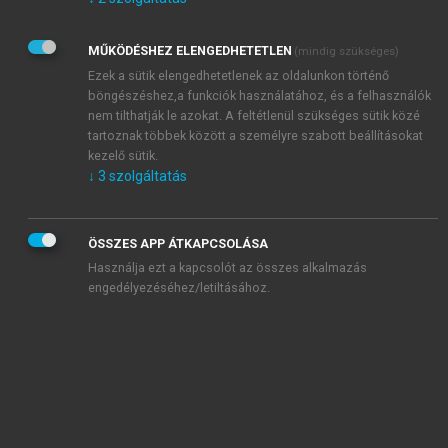
Kérek értesítést az Akadémiai Kiadó Zrt. újdonságairól,
akcióiról.
MŰKÖDÉSHEZ ELENGEDHETETLEN
(mindig szükséges)
Az
Adatkezelési tájékoztatóban
foglaltakat tudomásul
veszem és elfogadom.
Ezek a sütik elengedhetetlenek az oldalunkon történő
Az
Általános vásárlási feltételeket
, valamint a
szotar.net
és a
böngészéshez,a funkciók használatához, és a felhasználók
mersz.hu
oldalak licencszerződéseiben foglaltakat
nem tilthatják le azokat. A feltétlenül szükséges sütik közé
tudomásul veszem és elfogadom.
tartoznak többek között a személyre szabott beállításokat
kezelő sütik.
↓
3
szolgáltatás
KIPRÓBÁLOM
ÖSSZES APP ÁTKAPCSOLÁSA
Használja ezt a kapcsolót az összes alkalmazás
engedélyezéséhez/letiltásához.
MIÉRT ÉRDEMES A MERSZ ONLINE
OKOSKÖNYVTÁRAT HASZNÁLNI?