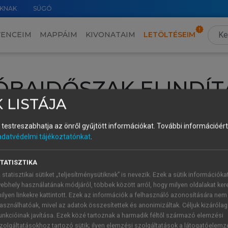
KNAK
SÚGÓ
VENCEIM
MAPPÁIM
KIVONATAIM
LETÖLTÉSEIM
ÓBAIDŐSZAK ELINDÍT
 LISTÁJA
intéséhez lépj be a saját fiókoddal, iskolai azonosítóddal vagy ú
és testreszabhatja az önről gyűjtött információkat.
További információért 
Új felhasználóként
1 óra díjmentes hozzáférésre
vagy jogosult
adatvédelmi tájékoztatónkat
.
k elindításához,
jelentkezz
be meglévő fiókoddal,
vagy hozz lé
A regisztráció után a
próbaidőszak
automatikusan
elindul.
TATISZTIKA
 statisztikai sütiket „teljesítménysütiknek” is nevezik. Ezek a sütik információka
ebhely használatának módjáról, többek között arról, hogy milyen oldalakat kere
ilyen linkekre kattintott. Ezek az információk a felhasználó azonosítására nem
ÚJ FIÓK 
ÁT FIÓKKAL
asználhatóak, mivel az adatok összesítettek és anonimizáltak. Céljuk kizáróla
1 óra díjme
unkcióinak javítása. Ezek közé tartoznak a harmadik féltől származó elemzési
zolgáltatásokhoz tartozó sütik; ilyen elemzési szolgáltatások a látogatóelemz