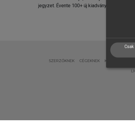
jegyzet. Évente 100+ új kiadvány.
kiadvá
Csak 
SZERZŐKNEK
CÉGEKNEK
KÖNYVTÁROSO
L
Verzió: 2.7.2