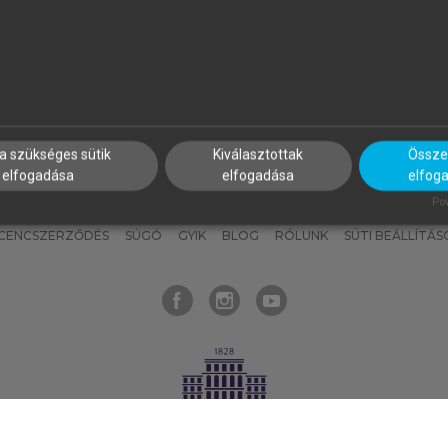
nyokat, hogy bármikor azonnal
részeket, és
készíts
saj
hozzájuk férhess!
jegyzeteket!
a szükséges sütik
Kiválasztottak
Összes
elfogadása
elfogadása
elfog
KNAK
SZERKESZTÉSI ÉS LEKTORÁLÁSI ALAPELVEK
MI – ÁLTALÁNOS
Pow
ICENCSZERZŐDÉS
SÚGÓ
GYIK
BLOG
RÓLUNK
SÜTI BEÁLLÍTÁS