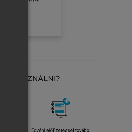
erződéseiben foglaltakat
ogadom.
ÓBÁLOM
AT HASZNÁLNI?
ntos
Egyéni előfizetéssel további