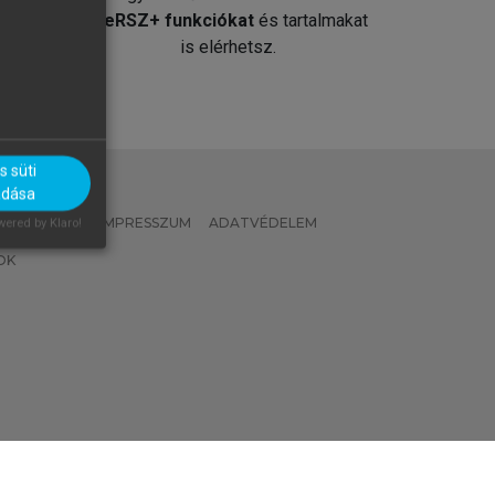
át
MeRSZ+ funkciókat
és tartalmakat
is elérhetsz.
 süti
adása
 IRÁNYELVEK
IMPRESSZUM
ADATVÉDELEM
ered by Klaro!
OK