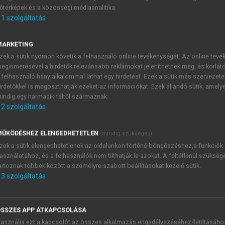
őtérképek és a közösségi médiaanalitika.
E-MAIL-CÍM
1
szolgáltatás
MARKETING
NÉV
zek a sütik nyomon követik a felhasználó online tevékenységét. Az online tev
egismerésével a hirdetők relevánsabb reklámokat jeleníthetnek meg, és korlát
 felhasználó hány alkalommal láthat egy hirdetést. Ezek a sütik más szervezete
JELSZÓ
irdetőkkel is megoszthatják ezeket az információkat. Ezek állandó sütik, amely
indig egy harmadik féltől származnak.
2
szolgáltatás
JELSZÓ ÚJRA
PÉS
ŰKÖDÉSHEZ ELENGEDHETETLEN
(mindig szükséges)
zek a sütik elengedhetetlenek az oldalunkon történő böngészéshez,a funkciók
asználatához, és a felhasználók nem tilthatják le azokat. A feltétlenül szükség
Kérek értesítést a MeRSZ új
artoznak többek között a személyre szabott beállításokat kezelő sütik.
Kérek értesítést az Akadémi
3
szolgáltatás
akcióiról.
 VAGY?
Az
Adatkezelési tájékozta
yi azonosítóval
veszem és elfogadom.
SSZES APP ÁTKAPCSOLÁSA
Az
Általános vásárlási felt
asználja ezt a kapcsolót az összes alkalmazás engedélyezéséhez/letiltásáho