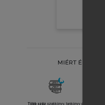
MIÉRT ÉRDEME
Több száz
szakkönyv, tankönyv és
Jel