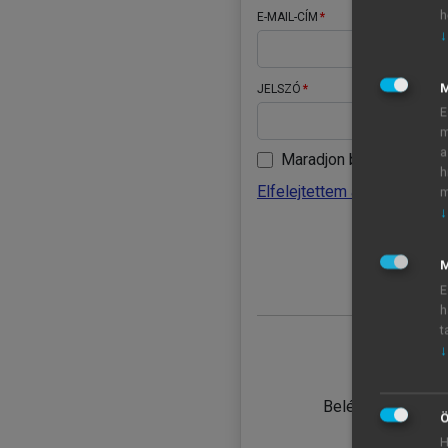
h
E-MAIL-CÍM
↓
JELSZÓ
E
m
a
Maradjon belépve
h
Elfelejtettem a jelszavamat
m
↓
BELÉ
M
E
h
t
↓
TANULÓ
Belépés intézmén
Ö
H