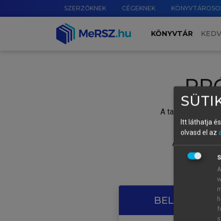
SZERZŐKNEK
CÉGEKNEK
KÖNYVTÁROSO
KÖNYVTÁR
KED
PR
SÜTIK
A tartalom megtek
Itt láthatja 
olvasd el az
A próbaidősza
S
A
w
m
BELÉPÉS SAJ
h
f
s