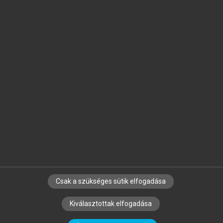
Jelöld meg a számodra fontos részeket, és
készíts
saját
jegyzeteket!
Egyéni előfizetéssel további
MeRSZ+ funkciókat
és
tartalmakat is elérhetsz.
Csak a szükséges sütik elfogadása
SZERZŐKNEK
CÉGEKNEK
KÖNYVTÁROSOKNAK
Kiválasztottak elfogadása
SZERKESZTÉSI ÉS LEKTORÁLÁSI ALAPELVEK