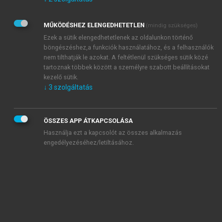
Kérek értesítést az Akadémiai Kiadó Zrt. újdonságairól,
akcióiról.
MŰKÖDÉSHEZ ELENGEDHETETLEN
(mindig szükséges)
Az
Adatkezelési tájékoztatóban
foglaltakat tudomásul
veszem és elfogadom.
Ezek a sütik elengedhetetlenek az oldalunkon történő
Az
Általános vásárlási feltételeket
, valamint a
szotar.net
és a
böngészéshez,a funkciók használatához, és a felhasználók
mersz.hu
oldalak licencszerződéseiben foglaltakat
nem tilthatják le azokat. A feltétlenül szükséges sütik közé
tudomásul veszem és elfogadom.
tartoznak többek között a személyre szabott beállításokat
kezelő sütik.
↓
3
szolgáltatás
KIPRÓBÁLOM
ÖSSZES APP ÁTKAPCSOLÁSA
Használja ezt a kapcsolót az összes alkalmazás
engedélyezéséhez/letiltásához.
MIÉRT ÉRDEMES A MERSZ ONLINE
OKOSKÖNYVTÁRAT HASZNÁLNI?