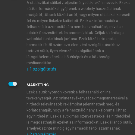
A statisztikai sütiket „teljesítménysütiknek” is nevezik. Ezek a
sütik információkat gyűjtenek a webhely használatának
módjáról, többek között arról, hogy milyen oldalakat keresett
ÚJ FIÓK LÉTREHOZÁSA
fel és milyen linkekre kattintott. Ezek az információk a
1 óra díjmentes hozzáférés
felhasználó azonosítására nem használhatóak, mivel az
adatok összesítettek és anonimizáltak. Céljuk kizárólag a
weboldal funkcióinak javítása. Ezek közé tartoznak a
E-MAIL-CÍM
harmadik féltől származó elemzési szolgáltatásokhoz
tartozó sütik; ilyen elemzési szolgáltatások a
látogatóelemzések, a hőtérképek és a közösségi
NÉV
médiaanalitika.
↓
1
szolgáltatás
JELSZÓ
MARKETING
Ezek a sütik nyomon követik a felhasználó online
tevékenységét. Az online tevékenységek megismerésével a
JELSZÓ ÚJRA
hirdetők relevánsabb reklámokat jeleníthetnek meg, és
korlátozhatják, hogy a felhasználó hány alkalommal láthat
egy hirdetést. Ezek a sütik más szervezetekkel és hirdetőkkel
is megoszthatják ezeket az információkat. Ezek állandó sütik,
Kérek értesítést a MeRSZ újdonságairól, akcióiról.
amelyek szinte mindig egy harmadik féltől származnak.
↓
2
szolgáltatás