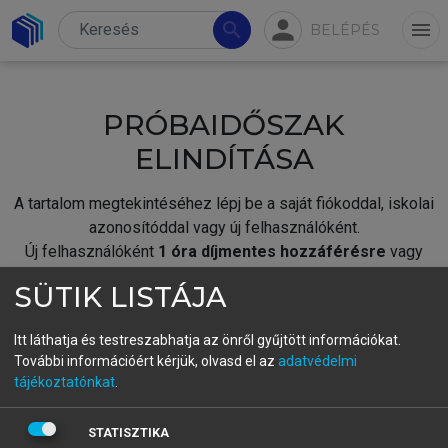
person
search
menu
BELÉPÉS
PRÓBAIDŐSZAK
ELINDÍTÁSA
A tartalom megtekintéséhez lépj be a saját fiókoddal, iskolai
azonosítóddal vagy új felhasználóként.
Új felhasználóként
1 óra díjmentes hozzáférésre
vagy
jogosult.
SÜTIK LISTÁJA
A próbaidőszak elindításához,
jelentkezz
be meglévő
fiókoddal,
vagy hozz létre új fiókot.
Itt láthatja és testreszabhatja az önről gyűjtött információkat.
További információért kérjük, olvasd el az
adatvédelmi
A regisztráció után a
próbaidőszak
automatikusan
elindul.
tájékoztatónkat
.
BELÉPÉS SAJÁT FIÓKKAL
STATISZTIKA