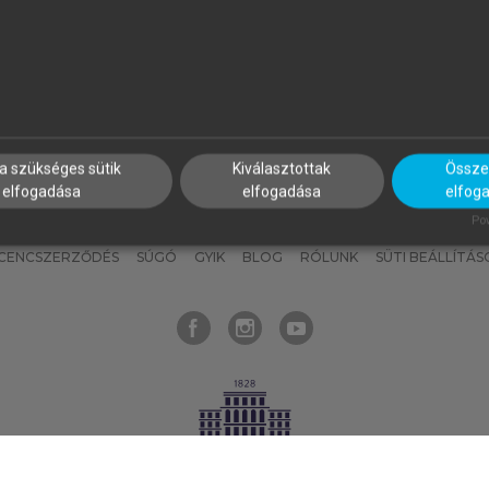
nyokat, hogy bármikor azonnal
részeket, és
készíts
saj
hozzájuk férhess!
jegyzeteket!
a szükséges sütik
Kiválasztottak
Összes
elfogadása
elfogadása
elfog
KNAK
SZERKESZTÉSI ÉS LEKTORÁLÁSI ALAPELVEK
MI – ÁLTALÁNOS
Pow
ICENCSZERZŐDÉS
SÚGÓ
GYIK
BLOG
RÓLUNK
SÜTI BEÁLLÍTÁS