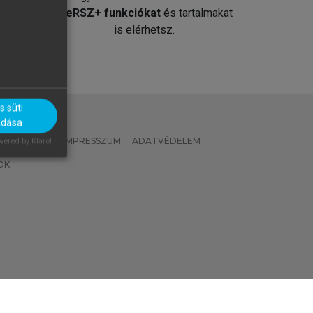
át
MeRSZ+ funkciókat
és tartalmakat
is elérhetsz.
 süti
adása
 IRÁNYELVEK
IMPRESSZUM
ADATVÉDELEM
ered by Klaro!
OK