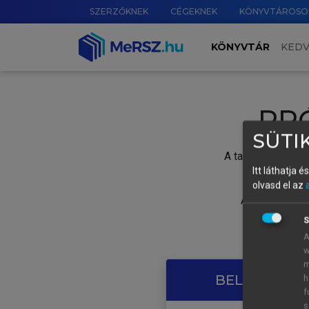
SZERZŐKNEK
CÉGEKNEK
KÖNYVTÁROSO
KÖNYVTÁR
KED
PR
SÜTIK
A tartalom megtek
Itt láthatja 
olvasd el az
A próbaidősza
S
A
w
m
BELÉPÉS SAJ
h
f
s