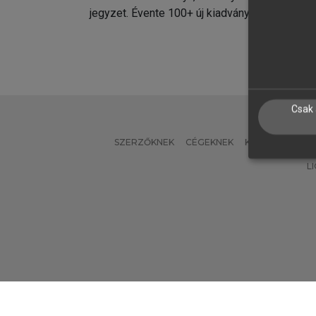
jegyzet. Évente 100+ új kiadvány.
kiadvá
Csak 
SZERZŐKNEK
CÉGEKNEK
KÖNYVTÁROSO
L
Verzió: 2.7.2