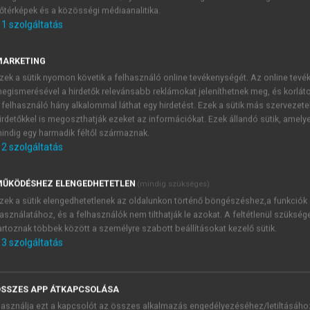
őtérképek és a közösségi médiaanalitika.
E-MAIL-CÍM
1
szolgáltatás
MARKETING
NÉV
zek a sütik nyomon követik a felhasználó online tevékenységét. Az online tev
egismerésével a hirdetők relevánsabb reklámokat jeleníthetnek meg, és korlát
 felhasználó hány alkalommal láthat egy hirdetést. Ezek a sütik más szervezete
JELSZÓ
irdetőkkel is megoszthatják ezeket az információkat. Ezek állandó sütik, amely
indig egy harmadik féltől származnak.
2
szolgáltatás
JELSZÓ ÚJRA
PÉS
ŰKÖDÉSHEZ ELENGEDHETETLEN
(mindig szükséges)
zek a sütik elengedhetetlenek az oldalunkon történő böngészéshez,a funkciók
asználatához, és a felhasználók nem tilthatják le azokat. A feltétlenül szükség
Kérek értesítést a MeRSZ új
artoznak többek között a személyre szabott beállításokat kezelő sütik.
Kérek értesítést az Akadémi
3
szolgáltatás
akcióiról.
 VAGY?
Az
Adatkezelési tájékozta
yi azonosítóval
veszem és elfogadom.
SSZES APP ÁTKAPCSOLÁSA
Az
Általános vásárlási felt
asználja ezt a kapcsolót az összes alkalmazás engedélyezéséhez/letiltásáho