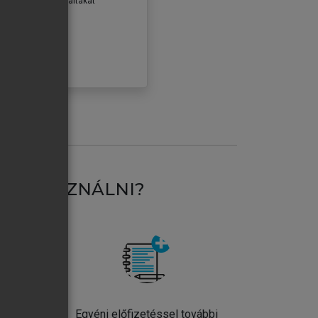
erződéseiben foglaltakat
ogadom.
ÓBÁLOM
AT HASZNÁLNI?
ntos
Egyéni előfizetéssel további