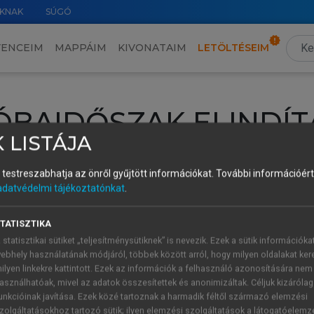
KNAK
SÚGÓ
VENCEIM
MAPPÁIM
KIVONATAIM
LETÖLTÉSEIM
ÓBAIDŐSZAK ELINDÍT
 LISTÁJA
intéséhez lépj be a saját fiókoddal, iskolai azonosítóddal vagy ú
és testreszabhatja az önről gyűjtött információkat.
További információért 
Új felhasználóként
1 óra díjmentes hozzáférésre
vagy jogosult
adatvédelmi tájékoztatónkat
.
k elindításához,
jelentkezz
be meglévő fiókoddal,
vagy hozz lé
A regisztráció után a
próbaidőszak
automatikusan
elindul.
TATISZTIKA
 statisztikai sütiket „teljesítménysütiknek” is nevezik. Ezek a sütik információka
ebhely használatának módjáról, többek között arról, hogy milyen oldalakat kere
ilyen linkekre kattintott. Ezek az információk a felhasználó azonosítására nem
ÚJ FIÓK 
ÁT FIÓKKAL
asználhatóak, mivel az adatok összesítettek és anonimizáltak. Céljuk kizáróla
1 óra díjme
unkcióinak javítása. Ezek közé tartoznak a harmadik féltől származó elemzési
zolgáltatásokhoz tartozó sütik; ilyen elemzési szolgáltatások a látogatóelemz