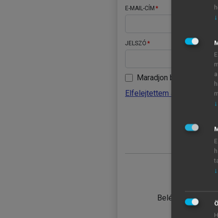
h
E-MAIL-CÍM
↓
JELSZÓ
E
m
a
Maradjon belépve
h
Elfelejtettem a jelszavamat
m
↓
BELÉ
M
E
h
t
↓
TANULÓ
Belépés intézmén
Ö
H