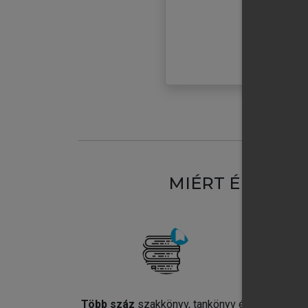
MIÉRT ÉRDEME
Több száz
szakkönyv, tankönyv és
Jel