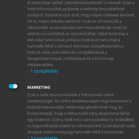
A statisztikai sütiket „teljesítménysütiknek” is nevezik. Ezek a
sütik információkat gyűjtenek a webhely használatának
módjáról, többek között arról, hogy milyen oldalakat keresett
ÚJ FIÓK LÉTREHOZÁSA
fel és milyen linkekre kattintott. Ezek az információk a
1 óra díjmentes hozzáférés
felhasználó azonosítására nem használhatóak, mivel az
adatok összesítettek és anonimizáltak. Céljuk kizárólag a
weboldal funkcióinak javítása. Ezek közé tartoznak a
E-MAIL-CÍM
harmadik féltől származó elemzési szolgáltatásokhoz
tartozó sütik; ilyen elemzési szolgáltatások a
látogatóelemzések, a hőtérképek és a közösségi
NÉV
médiaanalitika.
↓
1
szolgáltatás
JELSZÓ
MARKETING
Ezek a sütik nyomon követik a felhasználó online
tevékenységét. Az online tevékenységek megismerésével a
JELSZÓ ÚJRA
hirdetők relevánsabb reklámokat jeleníthetnek meg, és
korlátozhatják, hogy a felhasználó hány alkalommal láthat
egy hirdetést. Ezek a sütik más szervezetekkel és hirdetőkkel
is megoszthatják ezeket az információkat. Ezek állandó sütik,
Kérek értesítést a MeRSZ újdonságairól, akcióiról.
amelyek szinte mindig egy harmadik féltől származnak.
↓
2
szolgáltatás