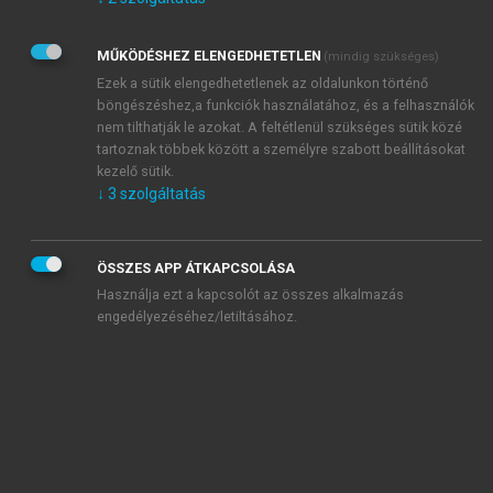
Kérek értesítést az Akadémiai Kiadó Zrt. újdonságairól,
akcióiról.
MŰKÖDÉSHEZ ELENGEDHETETLEN
(mindig szükséges)
Az
Adatkezelési tájékoztatóban
foglaltakat tudomásul
veszem és elfogadom.
Ezek a sütik elengedhetetlenek az oldalunkon történő
Az
Általános vásárlási feltételeket
, valamint a
szotar.net
és a
böngészéshez,a funkciók használatához, és a felhasználók
mersz.hu
oldalak licencszerződéseiben foglaltakat
nem tilthatják le azokat. A feltétlenül szükséges sütik közé
tudomásul veszem és elfogadom.
tartoznak többek között a személyre szabott beállításokat
kezelő sütik.
↓
3
szolgáltatás
KIPRÓBÁLOM
ÖSSZES APP ÁTKAPCSOLÁSA
Használja ezt a kapcsolót az összes alkalmazás
engedélyezéséhez/letiltásához.
MIÉRT ÉRDEMES A MERSZ ONLINE
OKOSKÖNYVTÁRAT HASZNÁLNI?