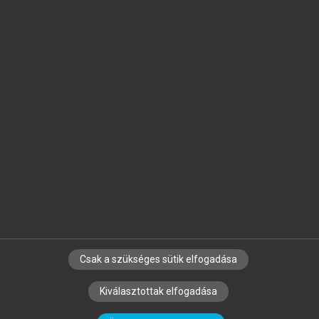
Jelöld meg a számodra fontos részeket, és
készíts
saját
jegyzeteket!
Egyéni előfizetéssel további
MeRSZ+ funkciókat
és
tartalmakat is elérhetsz.
Csak a szükséges sütik elfogadása
SZERZŐKNEK
CÉGEKNEK
KÖNYVTÁROSOKNAK
Kiválasztottak elfogadása
SZERKESZTÉSI ÉS LEKTORÁLÁSI ALAPELVEK