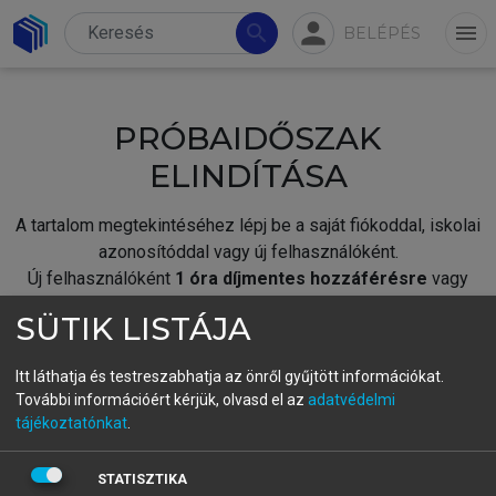
person
search
menu
BELÉPÉS
PRÓBAIDŐSZAK
ELINDÍTÁSA
A tartalom megtekintéséhez lépj be a saját fiókoddal, iskolai
azonosítóddal vagy új felhasználóként.
Új felhasználóként
1 óra díjmentes hozzáférésre
vagy
jogosult.
SÜTIK LISTÁJA
A próbaidőszak elindításához,
jelentkezz
be meglévő
fiókoddal,
vagy hozz létre új fiókot.
Itt láthatja és testreszabhatja az önről gyűjtött információkat.
További információért kérjük, olvasd el az
adatvédelmi
A regisztráció után a
próbaidőszak
automatikusan
elindul.
tájékoztatónkat
.
BELÉPÉS SAJÁT FIÓKKAL
STATISZTIKA