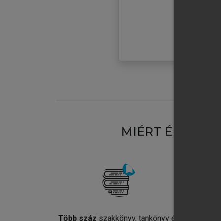
MIÉRT ÉRDEME
Több száz
szakkönyv, tankönyv és
Jel