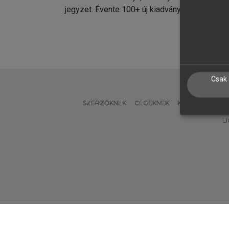
jegyzet. Évente 100+ új kiadvány.
kiadvá
Csak 
SZERZŐKNEK
CÉGEKNEK
KÖNYVTÁROSO
L
Verzió: 2.7.2