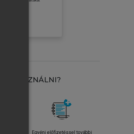
erződéseiben foglaltakat
ogadom.
ÓBÁLOM
AT HASZNÁLNI?
ntos
Egyéni előfizetéssel további