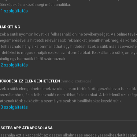
őtérképek és a közösségi médiaanalitika.
E-MAIL-CÍM
1
szolgáltatás
MARKETING
NÉV
zek a sütik nyomon követik a felhasználó online tevékenységét. Az online tev
egismerésével a hirdetők relevánsabb reklámokat jeleníthetnek meg, és korlát
 felhasználó hány alkalommal láthat egy hirdetést. Ezek a sütik más szervezete
JELSZÓ
irdetőkkel is megoszthatják ezeket az információkat. Ezek állandó sütik, amely
indig egy harmadik féltől származnak.
2
szolgáltatás
JELSZÓ ÚJRA
PÉS
ŰKÖDÉSHEZ ELENGEDHETETLEN
(mindig szükséges)
zek a sütik elengedhetetlenek az oldalunkon történő böngészéshez,a funkciók
asználatához, és a felhasználók nem tilthatják le azokat. A feltétlenül szükség
Kérek értesítést a MeRSZ új
artoznak többek között a személyre szabott beállításokat kezelő sütik.
Kérek értesítést az Akadémi
3
szolgáltatás
akcióiról.
 VAGY?
Az
Adatkezelési tájékozta
yi azonosítóval
veszem és elfogadom.
SSZES APP ÁTKAPCSOLÁSA
Az
Általános vásárlási felt
asználja ezt a kapcsolót az összes alkalmazás engedélyezéséhez/letiltásáho