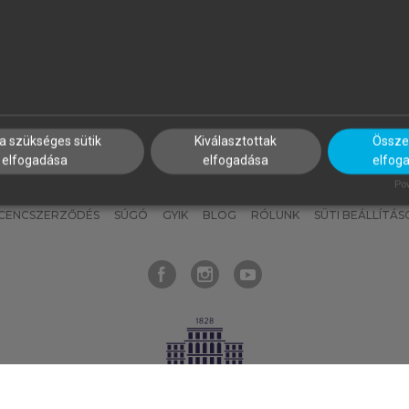
nyokat, hogy bármikor azonnal
részeket, és
készíts
saj
hozzájuk férhess!
jegyzeteket!
a szükséges sütik
Kiválasztottak
Összes
elfogadása
elfogadása
elfog
KNAK
SZERKESZTÉSI ÉS LEKTORÁLÁSI ALAPELVEK
MI – ÁLTALÁNOS
Pow
ICENCSZERZŐDÉS
SÚGÓ
GYIK
BLOG
RÓLUNK
SÜTI BEÁLLÍTÁS