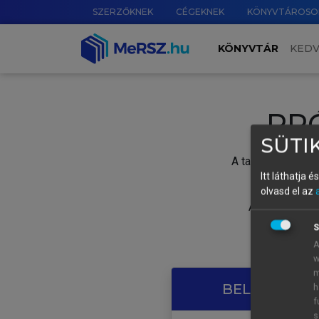
SZERZŐKNEK
CÉGEKNEK
KÖNYVTÁROSO
KÖNYVTÁR
KED
PR
SÜTIK
A tartalom megtek
Itt láthatja 
olvasd el az
A próbaidősza
S
A
w
m
BELÉPÉS SAJ
h
f
s