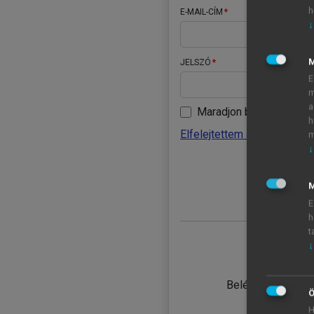
h
E-MAIL-CÍM
↓
JELSZÓ
E
m
a
Maradjon belépve
h
Elfelejtettem a jelszavamat
m
↓
BELÉ
M
E
h
t
↓
TANULÓ
Belépés intézmén
Ö
H