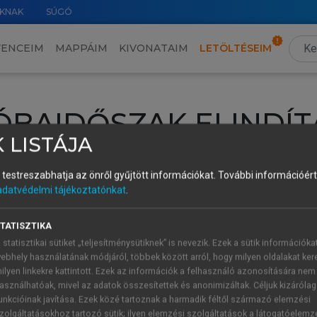
KNAK
SÚGÓ
VENCEIM
MAPPÁIM
KIVONATAIM
LETÖLTÉSEIM
ÓBAIDŐSZAK ELINDÍT
 LISTÁJA
intéséhez lépj be a saját fiókoddal, iskolai azonosítóddal vagy ú
és testreszabhatja az önről gyűjtött információkat.
További információért 
Új felhasználóként
1 óra díjmentes hozzáférésre
vagy jogosult
adatvédelmi tájékoztatónkat
.
k elindításához,
jelentkezz
be meglévő fiókoddal,
vagy hozz lé
A regisztráció után a
próbaidőszak
automatikusan
elindul.
TATISZTIKA
 statisztikai sütiket „teljesítménysütiknek” is nevezik. Ezek a sütik információka
ebhely használatának módjáról, többek között arról, hogy milyen oldalakat kere
ilyen linkekre kattintott. Ezek az információk a felhasználó azonosítására nem
ÚJ FIÓK 
ÁT FIÓKKAL
asználhatóak, mivel az adatok összesítettek és anonimizáltak. Céljuk kizáróla
1 óra díjme
unkcióinak javítása. Ezek közé tartoznak a harmadik féltől származó elemzési
zolgáltatásokhoz tartozó sütik; ilyen elemzési szolgáltatások a látogatóelemz