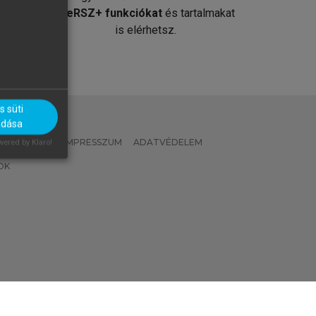
át
MeRSZ+ funkciókat
és tartalmakat
is elérhetsz.
 süti
adása
 IRÁNYELVEK
IMPRESSZUM
ADATVÉDELEM
ered by Klaro!
OK