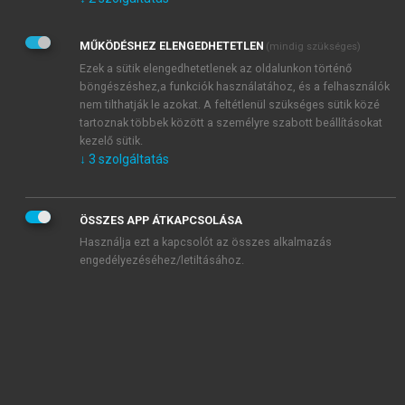
Kérek értesítést az Akadémiai Kiadó Zrt. újdonságairól,
akcióiról.
MŰKÖDÉSHEZ ELENGEDHETETLEN
(mindig szükséges)
Az
Adatkezelési tájékoztatóban
foglaltakat tudomásul
veszem és elfogadom.
Ezek a sütik elengedhetetlenek az oldalunkon történő
Az
Általános vásárlási feltételeket
, valamint a
szotar.net
és a
böngészéshez,a funkciók használatához, és a felhasználók
mersz.hu
oldalak licencszerződéseiben foglaltakat
nem tilthatják le azokat. A feltétlenül szükséges sütik közé
tudomásul veszem és elfogadom.
tartoznak többek között a személyre szabott beállításokat
kezelő sütik.
↓
3
szolgáltatás
KIPRÓBÁLOM
ÖSSZES APP ÁTKAPCSOLÁSA
Használja ezt a kapcsolót az összes alkalmazás
engedélyezéséhez/letiltásához.
MIÉRT ÉRDEMES A MERSZ ONLINE
OKOSKÖNYVTÁRAT HASZNÁLNI?