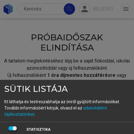
person
search
menu
BELÉPÉS
PRÓBAIDŐSZAK
ELINDÍTÁSA
A tartalom megtekintéséhez lépj be a saját fiókoddal, iskolai
azonosítóddal vagy új felhasználóként.
Új felhasználóként
1 óra díjmentes hozzáférésre
vagy
jogosult.
SÜTIK LISTÁJA
A próbaidőszak elindításához,
jelentkezz
be meglévő
fiókoddal,
vagy hozz létre új fiókot.
Itt láthatja és testreszabhatja az önről gyűjtött információkat.
További információért kérjük, olvasd el az
adatvédelmi
A regisztráció után a
próbaidőszak
automatikusan
elindul.
tájékoztatónkat
.
BELÉPÉS SAJÁT FIÓKKAL
STATISZTIKA