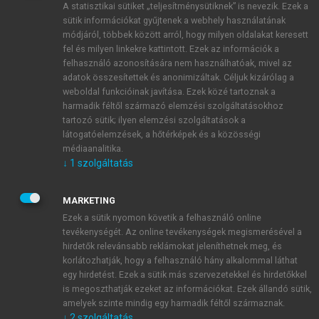
A statisztikai sütiket „teljesítménysütiknek” is nevezik. Ezek a
sütik információkat gyűjtenek a webhely használatának
módjáról, többek között arról, hogy milyen oldalakat keresett
ÚJ FIÓK LÉTREHOZÁSA
fel és milyen linkekre kattintott. Ezek az információk a
1 óra díjmentes hozzáférés
felhasználó azonosítására nem használhatóak, mivel az
adatok összesítettek és anonimizáltak. Céljuk kizárólag a
weboldal funkcióinak javítása. Ezek közé tartoznak a
E-MAIL-CÍM
harmadik féltől származó elemzési szolgáltatásokhoz
tartozó sütik; ilyen elemzési szolgáltatások a
látogatóelemzések, a hőtérképek és a közösségi
NÉV
médiaanalitika.
↓
1
szolgáltatás
JELSZÓ
MARKETING
Ezek a sütik nyomon követik a felhasználó online
tevékenységét. Az online tevékenységek megismerésével a
JELSZÓ ÚJRA
hirdetők relevánsabb reklámokat jeleníthetnek meg, és
korlátozhatják, hogy a felhasználó hány alkalommal láthat
egy hirdetést. Ezek a sütik más szervezetekkel és hirdetőkkel
is megoszthatják ezeket az információkat. Ezek állandó sütik,
Kérek értesítést a MeRSZ újdonságairól, akcióiról.
amelyek szinte mindig egy harmadik féltől származnak.
↓
2
szolgáltatás