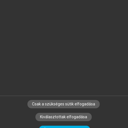
Jelöld meg a számodra fontos részeket, és
készíts
saját
jegyzeteket!
Egyéni előfizetéssel további
MeRSZ+ funkciókat
és
tartalmakat is elérhetsz.
Csak a szükséges sütik elfogadása
SZERZŐKNEK
CÉGEKNEK
KÖNYVTÁROSOKNAK
Kiválasztottak elfogadása
SZERKESZTÉSI ÉS LEKTORÁLÁSI ALAPELVEK