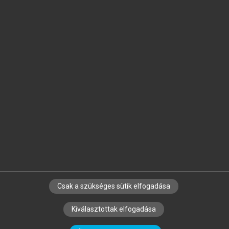
Jelöld meg a számodra fontos részeket, és
készíts
saját
jegyzeteket!
Egyéni előfizetéssel további
MeRSZ+ funkciókat
és
tartalmakat is elérhetsz.
Csak a szükséges sütik elfogadása
SZERZŐKNEK
CÉGEKNEK
KÖNYVTÁROSOKNAK
Kiválasztottak elfogadása
SZERKESZTÉSI ÉS LEKTORÁLÁSI ALAPELVEK