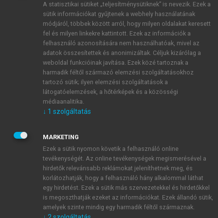
A statisztikai sütiket „teljesítménysütiknek” is nevezik. Ezek a
sütik információkat gyűjtenek a webhely használatának
módjáról, többek között arról, hogy milyen oldalakat keresett
ÚJ FIÓK LÉTREHOZÁSA
fel és milyen linkekre kattintott. Ezek az információk a
1 óra díjmentes hozzáférés
felhasználó azonosítására nem használhatóak, mivel az
adatok összesítettek és anonimizáltak. Céljuk kizárólag a
weboldal funkcióinak javítása. Ezek közé tartoznak a
E-MAIL-CÍM
harmadik féltől származó elemzési szolgáltatásokhoz
tartozó sütik; ilyen elemzési szolgáltatások a
látogatóelemzések, a hőtérképek és a közösségi
NÉV
médiaanalitika.
↓
1
szolgáltatás
JELSZÓ
MARKETING
Ezek a sütik nyomon követik a felhasználó online
tevékenységét. Az online tevékenységek megismerésével a
JELSZÓ ÚJRA
hirdetők relevánsabb reklámokat jeleníthetnek meg, és
korlátozhatják, hogy a felhasználó hány alkalommal láthat
egy hirdetést. Ezek a sütik más szervezetekkel és hirdetőkkel
is megoszthatják ezeket az információkat. Ezek állandó sütik,
Kérek értesítést a MeRSZ újdonságairól, akcióiról.
amelyek szinte mindig egy harmadik féltől származnak.
↓
2
szolgáltatás