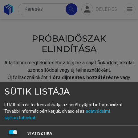
person
search
menu
BELÉPÉS
PRÓBAIDŐSZAK
ELINDÍTÁSA
A tartalom megtekintéséhez lépj be a saját fiókoddal, iskolai
azonosítóddal vagy új felhasználóként.
Új felhasználóként
1 óra díjmentes hozzáférésre
vagy
jogosult.
SÜTIK LISTÁJA
A próbaidőszak elindításához,
jelentkezz
be meglévő
fiókoddal,
vagy hozz létre új fiókot.
Itt láthatja és testreszabhatja az önről gyűjtött információkat.
További információért kérjük, olvasd el az
adatvédelmi
A regisztráció után a
próbaidőszak
automatikusan
elindul.
tájékoztatónkat
.
BELÉPÉS SAJÁT FIÓKKAL
STATISZTIKA