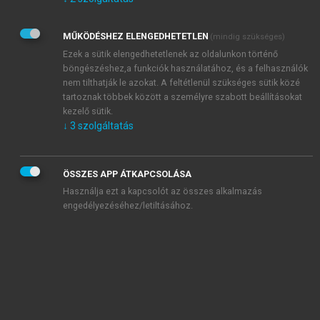
Kérek értesítést az Akadémiai Kiadó Zrt. újdonságairól,
akcióiról.
MŰKÖDÉSHEZ ELENGEDHETETLEN
(mindig szükséges)
Az
Adatkezelési tájékoztatóban
foglaltakat tudomásul
veszem és elfogadom.
Ezek a sütik elengedhetetlenek az oldalunkon történő
Az
Általános vásárlási feltételeket
, valamint a
szotar.net
és a
böngészéshez,a funkciók használatához, és a felhasználók
mersz.hu
oldalak licencszerződéseiben foglaltakat
nem tilthatják le azokat. A feltétlenül szükséges sütik közé
tudomásul veszem és elfogadom.
tartoznak többek között a személyre szabott beállításokat
kezelő sütik.
↓
3
szolgáltatás
KIPRÓBÁLOM
ÖSSZES APP ÁTKAPCSOLÁSA
Használja ezt a kapcsolót az összes alkalmazás
engedélyezéséhez/letiltásához.
MIÉRT ÉRDEMES A MERSZ ONLINE
OKOSKÖNYVTÁRAT HASZNÁLNI?