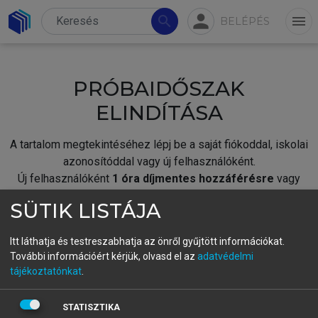
person
search
menu
BELÉPÉS
PRÓBAIDŐSZAK
ELINDÍTÁSA
A tartalom megtekintéséhez lépj be a saját fiókoddal, iskolai
azonosítóddal vagy új felhasználóként.
Új felhasználóként
1 óra díjmentes hozzáférésre
vagy
jogosult.
SÜTIK LISTÁJA
A próbaidőszak elindításához,
jelentkezz
be meglévő
fiókoddal,
vagy hozz létre új fiókot.
Itt láthatja és testreszabhatja az önről gyűjtött információkat.
További információért kérjük, olvasd el az
adatvédelmi
A regisztráció után a
próbaidőszak
automatikusan
elindul.
tájékoztatónkat
.
BELÉPÉS SAJÁT FIÓKKAL
STATISZTIKA