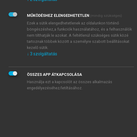
Kérek értesítést az Akadémiai Kiadó Zrt. újdonságairól,
akcióiról.
MŰKÖDÉSHEZ ELENGEDHETETLEN
(mindig szükséges)
Az
Adatkezelési tájékoztatóban
foglaltakat tudomásul
veszem és elfogadom.
Ezek a sütik elengedhetetlenek az oldalunkon történő
Az
Általános vásárlási feltételeket
, valamint a
szotar.net
és a
böngészéshez,a funkciók használatához, és a felhasználók
mersz.hu
oldalak licencszerződéseiben foglaltakat
nem tilthatják le azokat. A feltétlenül szükséges sütik közé
tudomásul veszem és elfogadom.
tartoznak többek között a személyre szabott beállításokat
kezelő sütik.
↓
3
szolgáltatás
KIPRÓBÁLOM
ÖSSZES APP ÁTKAPCSOLÁSA
Használja ezt a kapcsolót az összes alkalmazás
engedélyezéséhez/letiltásához.
MIÉRT ÉRDEMES A MERSZ ONLINE
OKOSKÖNYVTÁRAT HASZNÁLNI?