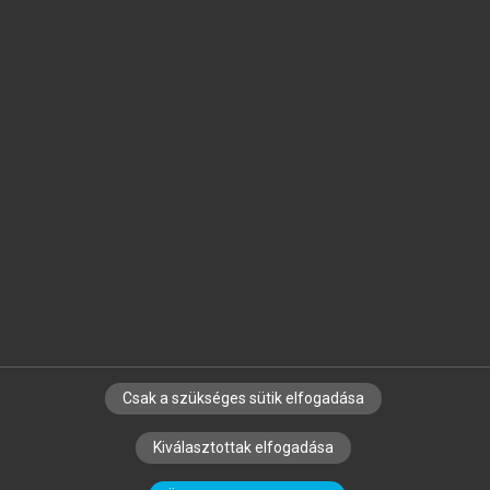
Jelöld meg a számodra fontos részeket, és
készíts
saját
jegyzeteket!
Egyéni előfizetéssel további
MeRSZ+ funkciókat
és
tartalmakat is elérhetsz.
Csak a szükséges sütik elfogadása
SZERZŐKNEK
CÉGEKNEK
KÖNYVTÁROSOKNAK
Kiválasztottak elfogadása
SZERKESZTÉSI ÉS LEKTORÁLÁSI ALAPELVEK