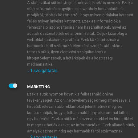
A statisztikai sütiket „teljesítménysütiknek” is nevezik. Ezek a
sütik információkat gyűjtenek a webhely használatának
módjáról, többek között arról, hogy milyen oldalakat keresett
ÚJ FIÓK LÉTREHOZÁSA
fel és milyen linkekre kattintott. Ezek az információk a
1 óra díjmentes hozzáférés
felhasználó azonosítására nem használhatóak, mivel az
adatok összesítettek és anonimizáltak. Céljuk kizárólag a
weboldal funkcióinak javítása. Ezek közé tartoznak a
E-MAIL-CÍM
harmadik féltől származó elemzési szolgáltatásokhoz
tartozó sütik; ilyen elemzési szolgáltatások a
látogatóelemzések, a hőtérképek és a közösségi
NÉV
médiaanalitika.
↓
1
szolgáltatás
JELSZÓ
MARKETING
Ezek a sütik nyomon követik a felhasználó online
tevékenységét. Az online tevékenységek megismerésével a
JELSZÓ ÚJRA
hirdetők relevánsabb reklámokat jeleníthetnek meg, és
korlátozhatják, hogy a felhasználó hány alkalommal láthat
egy hirdetést. Ezek a sütik más szervezetekkel és hirdetőkkel
is megoszthatják ezeket az információkat. Ezek állandó sütik,
Kérek értesítést a MeRSZ újdonságairól, akcióiról.
amelyek szinte mindig egy harmadik féltől származnak.
↓
2
szolgáltatás