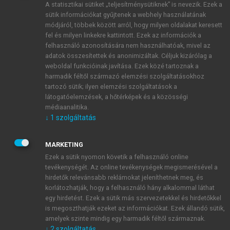
A statisztikai sütiket „teljesítménysütiknek” is nevezik. Ezek a
sütik információkat gyűjtenek a webhely használatának
módjáról, többek között arról, hogy milyen oldalakat keresett
ÚJ FIÓK LÉTREHOZÁSA
fel és milyen linkekre kattintott. Ezek az információk a
1 óra díjmentes hozzáférés
felhasználó azonosítására nem használhatóak, mivel az
adatok összesítettek és anonimizáltak. Céljuk kizárólag a
weboldal funkcióinak javítása. Ezek közé tartoznak a
E-MAIL-CÍM
harmadik féltől származó elemzési szolgáltatásokhoz
tartozó sütik; ilyen elemzési szolgáltatások a
látogatóelemzések, a hőtérképek és a közösségi
NÉV
médiaanalitika.
↓
1
szolgáltatás
JELSZÓ
MARKETING
Ezek a sütik nyomon követik a felhasználó online
tevékenységét. Az online tevékenységek megismerésével a
JELSZÓ ÚJRA
hirdetők relevánsabb reklámokat jeleníthetnek meg, és
korlátozhatják, hogy a felhasználó hány alkalommal láthat
egy hirdetést. Ezek a sütik más szervezetekkel és hirdetőkkel
is megoszthatják ezeket az információkat. Ezek állandó sütik,
Kérek értesítést a MeRSZ újdonságairól, akcióiról.
amelyek szinte mindig egy harmadik féltől származnak.
↓
2
szolgáltatás