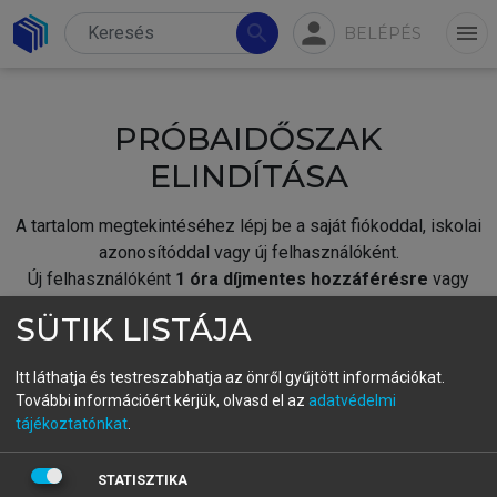
person
search
menu
BELÉPÉS
PRÓBAIDŐSZAK
ELINDÍTÁSA
A tartalom megtekintéséhez lépj be a saját fiókoddal, iskolai
azonosítóddal vagy új felhasználóként.
Új felhasználóként
1 óra díjmentes hozzáférésre
vagy
jogosult.
SÜTIK LISTÁJA
A próbaidőszak elindításához,
jelentkezz
be meglévő
fiókoddal,
vagy hozz létre új fiókot.
Itt láthatja és testreszabhatja az önről gyűjtött információkat.
További információért kérjük, olvasd el az
adatvédelmi
A regisztráció után a
próbaidőszak
automatikusan
elindul.
tájékoztatónkat
.
BELÉPÉS SAJÁT FIÓKKAL
STATISZTIKA