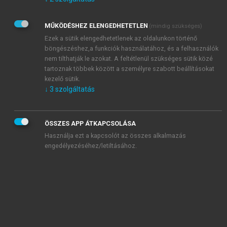
Kérek értesítést az Akadémiai Kiadó Zrt. újdonságairól,
akcióiról.
MŰKÖDÉSHEZ ELENGEDHETETLEN
(mindig szükséges)
Az
Adatkezelési tájékoztatóban
foglaltakat tudomásul
veszem és elfogadom.
Ezek a sütik elengedhetetlenek az oldalunkon történő
Az
Általános vásárlási feltételeket
, valamint a
szotar.net
és a
böngészéshez,a funkciók használatához, és a felhasználók
mersz.hu
oldalak licencszerződéseiben foglaltakat
nem tilthatják le azokat. A feltétlenül szükséges sütik közé
tudomásul veszem és elfogadom.
tartoznak többek között a személyre szabott beállításokat
kezelő sütik.
↓
3
szolgáltatás
KIPRÓBÁLOM
ÖSSZES APP ÁTKAPCSOLÁSA
Használja ezt a kapcsolót az összes alkalmazás
engedélyezéséhez/letiltásához.
MIÉRT ÉRDEMES A MERSZ ONLINE
OKOSKÖNYVTÁRAT HASZNÁLNI?