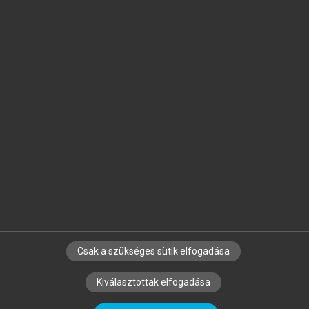
Jelöld meg a számodra fontos részeket, és
készíts
saját
jegyzeteket!
Egyéni előfizetéssel további
MeRSZ+ funkciókat
és
tartalmakat is elérhetsz.
Csak a szükséges sütik elfogadása
SZERZŐKNEK
CÉGEKNEK
KÖNYVTÁROSOKNAK
Kiválasztottak elfogadása
SZERKESZTÉSI ÉS LEKTORÁLÁSI ALAPELVEK