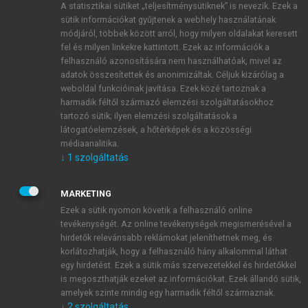
A statisztikai sütiket „teljesítménysütiknek” is nevezik. Ezek a
sütik információkat gyűjtenek a webhely használatának
módjáról, többek között arról, hogy milyen oldalakat keresett
ÚJ FIÓK LÉTREHOZÁSA
fel és milyen linkekre kattintott. Ezek az információk a
1 óra díjmentes hozzáférés
felhasználó azonosítására nem használhatóak, mivel az
adatok összesítettek és anonimizáltak. Céljuk kizárólag a
weboldal funkcióinak javítása. Ezek közé tartoznak a
E-MAIL-CÍM
harmadik féltől származó elemzési szolgáltatásokhoz
tartozó sütik; ilyen elemzési szolgáltatások a
látogatóelemzések, a hőtérképek és a közösségi
NÉV
médiaanalitika.
↓
1
szolgáltatás
JELSZÓ
MARKETING
Ezek a sütik nyomon követik a felhasználó online
tevékenységét. Az online tevékenységek megismerésével a
JELSZÓ ÚJRA
hirdetők relevánsabb reklámokat jeleníthetnek meg, és
korlátozhatják, hogy a felhasználó hány alkalommal láthat
egy hirdetést. Ezek a sütik más szervezetekkel és hirdetőkkel
is megoszthatják ezeket az információkat. Ezek állandó sütik,
Kérek értesítést a MeRSZ újdonságairól, akcióiról.
amelyek szinte mindig egy harmadik féltől származnak.
↓
2
szolgáltatás