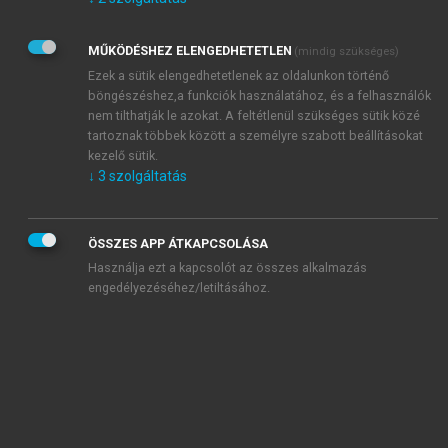
Kérek értesítést az Akadémiai Kiadó Zrt. újdonságairól,
akcióiról.
MŰKÖDÉSHEZ ELENGEDHETETLEN
(mindig szükséges)
Az
Adatkezelési tájékoztatóban
foglaltakat tudomásul
veszem és elfogadom.
Ezek a sütik elengedhetetlenek az oldalunkon történő
Az
Általános vásárlási feltételeket
, valamint a
szotar.net
és a
böngészéshez,a funkciók használatához, és a felhasználók
mersz.hu
oldalak licencszerződéseiben foglaltakat
nem tilthatják le azokat. A feltétlenül szükséges sütik közé
tudomásul veszem és elfogadom.
tartoznak többek között a személyre szabott beállításokat
kezelő sütik.
↓
3
szolgáltatás
KIPRÓBÁLOM
ÖSSZES APP ÁTKAPCSOLÁSA
Használja ezt a kapcsolót az összes alkalmazás
engedélyezéséhez/letiltásához.
MIÉRT ÉRDEMES A MERSZ ONLINE
OKOSKÖNYVTÁRAT HASZNÁLNI?