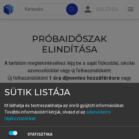
person
search
menu
BELÉPÉS
PRÓBAIDŐSZAK
ELINDÍTÁSA
A tartalom megtekintéséhez lépj be a saját fiókoddal, iskolai
azonosítóddal vagy új felhasználóként.
Új felhasználóként
1 óra díjmentes hozzáférésre
vagy
jogosult.
SÜTIK LISTÁJA
A próbaidőszak elindításához,
jelentkezz
be meglévő
fiókoddal,
vagy hozz létre új fiókot.
Itt láthatja és testreszabhatja az önről gyűjtött információkat.
További információért kérjük, olvasd el az
adatvédelmi
A regisztráció után a
próbaidőszak
automatikusan
elindul.
tájékoztatónkat
.
BELÉPÉS SAJÁT FIÓKKAL
STATISZTIKA