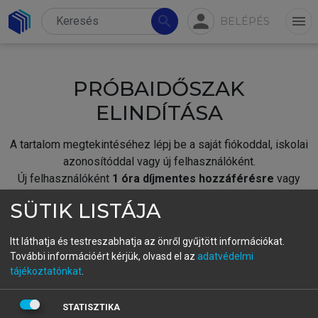
person
search
menu
BELÉPÉS
PRÓBAIDŐSZAK
ELINDÍTÁSA
A tartalom megtekintéséhez lépj be a saját fiókoddal, iskolai
azonosítóddal vagy új felhasználóként.
Új felhasználóként
1 óra díjmentes hozzáférésre
vagy
jogosult.
SÜTIK LISTÁJA
A próbaidőszak elindításához,
jelentkezz
be meglévő
fiókoddal,
vagy hozz létre új fiókot.
Itt láthatja és testreszabhatja az önről gyűjtött információkat.
További információért kérjük, olvasd el az
adatvédelmi
A regisztráció után a
próbaidőszak
automatikusan
elindul.
tájékoztatónkat
.
BELÉPÉS SAJÁT FIÓKKAL
STATISZTIKA