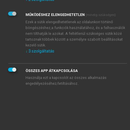
Kérek értesítést az Akadémiai Kiadó Zrt. újdonságairól,
akcióiról.
MŰKÖDÉSHEZ ELENGEDHETETLEN
(mindig szükséges)
Az
Adatkezelési tájékoztatóban
foglaltakat tudomásul
veszem és elfogadom.
Ezek a sütik elengedhetetlenek az oldalunkon történő
Az
Általános vásárlási feltételeket
, valamint a
szotar.net
és a
böngészéshez,a funkciók használatához, és a felhasználók
mersz.hu
oldalak licencszerződéseiben foglaltakat
nem tilthatják le azokat. A feltétlenül szükséges sütik közé
tudomásul veszem és elfogadom.
tartoznak többek között a személyre szabott beállításokat
kezelő sütik.
↓
3
szolgáltatás
KIPRÓBÁLOM
ÖSSZES APP ÁTKAPCSOLÁSA
Használja ezt a kapcsolót az összes alkalmazás
engedélyezéséhez/letiltásához.
MIÉRT ÉRDEMES A MERSZ ONLINE
OKOSKÖNYVTÁRAT HASZNÁLNI?