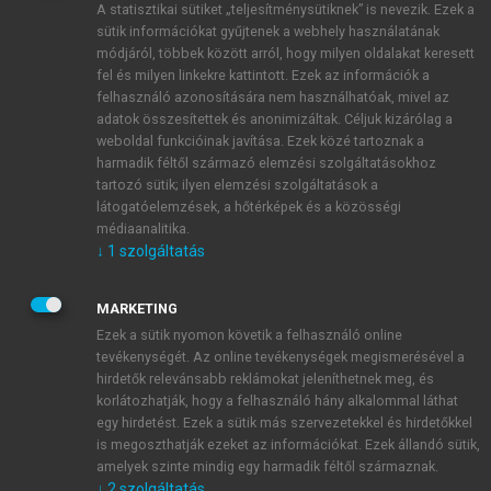
A statisztikai sütiket „teljesítménysütiknek” is nevezik. Ezek a
sütik információkat gyűjtenek a webhely használatának
módjáról, többek között arról, hogy milyen oldalakat keresett
ÚJ FIÓK LÉTREHOZÁSA
fel és milyen linkekre kattintott. Ezek az információk a
1 óra díjmentes hozzáférés
felhasználó azonosítására nem használhatóak, mivel az
adatok összesítettek és anonimizáltak. Céljuk kizárólag a
weboldal funkcióinak javítása. Ezek közé tartoznak a
E-MAIL-CÍM
harmadik féltől származó elemzési szolgáltatásokhoz
tartozó sütik; ilyen elemzési szolgáltatások a
látogatóelemzések, a hőtérképek és a közösségi
NÉV
médiaanalitika.
↓
1
szolgáltatás
JELSZÓ
MARKETING
Ezek a sütik nyomon követik a felhasználó online
tevékenységét. Az online tevékenységek megismerésével a
JELSZÓ ÚJRA
hirdetők relevánsabb reklámokat jeleníthetnek meg, és
korlátozhatják, hogy a felhasználó hány alkalommal láthat
egy hirdetést. Ezek a sütik más szervezetekkel és hirdetőkkel
is megoszthatják ezeket az információkat. Ezek állandó sütik,
Kérek értesítést a MeRSZ újdonságairól, akcióiról.
amelyek szinte mindig egy harmadik féltől származnak.
↓
2
szolgáltatás