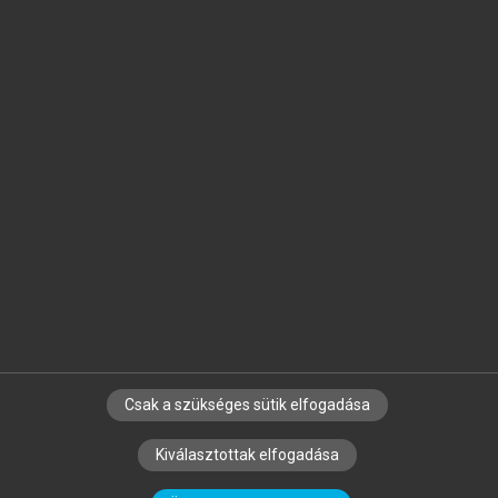
Jelöld meg a számodra fontos részeket, és
készíts
saját
jegyzeteket!
Egyéni előfizetéssel további
MeRSZ+ funkciókat
és
tartalmakat is elérhetsz.
Csak a szükséges sütik elfogadása
SZERZŐKNEK
CÉGEKNEK
KÖNYVTÁROSOKNAK
Kiválasztottak elfogadása
SZERKESZTÉSI ÉS LEKTORÁLÁSI ALAPELVEK