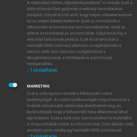
A statisztikai sütiket „teljesítménysütiknek” is nevezik. Ezek a
sütik információkat gyűjtenek a webhely használatának
módjáról, többek között arról, hogy milyen oldalakat keresett
ÚJ FIÓK LÉTREHOZÁSA
fel és milyen linkekre kattintott. Ezek az információk a
1 óra díjmentes hozzáférés
felhasználó azonosítására nem használhatóak, mivel az
adatok összesítettek és anonimizáltak. Céljuk kizárólag a
weboldal funkcióinak javítása. Ezek közé tartoznak a
E-MAIL-CÍM
harmadik féltől származó elemzési szolgáltatásokhoz
tartozó sütik; ilyen elemzési szolgáltatások a
látogatóelemzések, a hőtérképek és a közösségi
NÉV
médiaanalitika.
↓
1
szolgáltatás
JELSZÓ
MARKETING
Ezek a sütik nyomon követik a felhasználó online
tevékenységét. Az online tevékenységek megismerésével a
JELSZÓ ÚJRA
hirdetők relevánsabb reklámokat jeleníthetnek meg, és
korlátozhatják, hogy a felhasználó hány alkalommal láthat
egy hirdetést. Ezek a sütik más szervezetekkel és hirdetőkkel
is megoszthatják ezeket az információkat. Ezek állandó sütik,
Kérek értesítést a MeRSZ újdonságairól, akcióiról.
amelyek szinte mindig egy harmadik féltől származnak.
↓
2
szolgáltatás