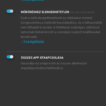
Kérek értesítést az Akadémiai Kiadó Zrt. újdonságairól,
akcióiról.
MŰKÖDÉSHEZ ELENGEDHETETLEN
(mindig szükséges)
Az
Adatkezelési tájékoztatóban
foglaltakat tudomásul
veszem és elfogadom.
Ezek a sütik elengedhetetlenek az oldalunkon történő
Az
Általános vásárlási feltételeket
, valamint a
szotar.net
és a
böngészéshez,a funkciók használatához, és a felhasználók
mersz.hu
oldalak licencszerződéseiben foglaltakat
nem tilthatják le azokat. A feltétlenül szükséges sütik közé
tudomásul veszem és elfogadom.
tartoznak többek között a személyre szabott beállításokat
kezelő sütik.
↓
3
szolgáltatás
KIPRÓBÁLOM
ÖSSZES APP ÁTKAPCSOLÁSA
Használja ezt a kapcsolót az összes alkalmazás
engedélyezéséhez/letiltásához.
MIÉRT ÉRDEMES A MERSZ ONLINE
OKOSKÖNYVTÁRAT HASZNÁLNI?