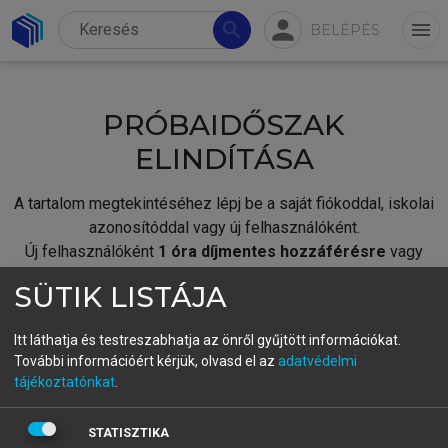
person
search
menu
BELÉPÉS
PRÓBAIDŐSZAK
ELINDÍTÁSA
A tartalom megtekintéséhez lépj be a saját fiókoddal, iskolai
azonosítóddal vagy új felhasználóként.
Új felhasználóként
1 óra díjmentes hozzáférésre
vagy
jogosult.
SÜTIK LISTÁJA
A próbaidőszak elindításához,
jelentkezz
be meglévő
fiókoddal,
vagy hozz létre új fiókot.
Itt láthatja és testreszabhatja az önről gyűjtött információkat.
További információért kérjük, olvasd el az
adatvédelmi
A regisztráció után a
próbaidőszak
automatikusan
elindul.
tájékoztatónkat
.
BELÉPÉS SAJÁT FIÓKKAL
STATISZTIKA