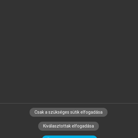
Jelöld meg a számodra fontos részeket, és
készíts
saját
jegyzeteket!
Egyéni előfizetéssel további
MeRSZ+ funkciókat
és
tartalmakat is elérhetsz.
Csak a szükséges sütik elfogadása
SZERZŐKNEK
CÉGEKNEK
KÖNYVTÁROSOKNAK
Kiválasztottak elfogadása
SZERKESZTÉSI ÉS LEKTORÁLÁSI ALAPELVEK