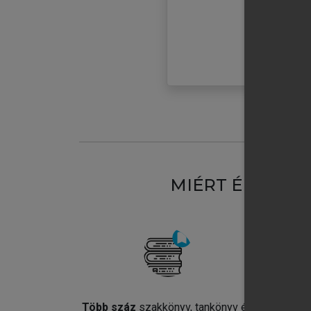
MIÉRT ÉRDEME
Több száz
szakkönyv, tankönyv és
Jel