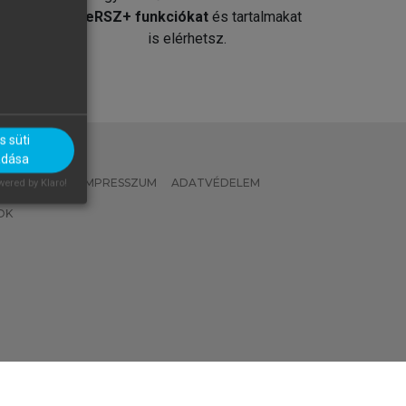
át
MeRSZ+ funkciókat
és tartalmakat
is elérhetsz.
 süti
adása
 IRÁNYELVEK
IMPRESSZUM
ADATVÉDELEM
ered by Klaro!
OK