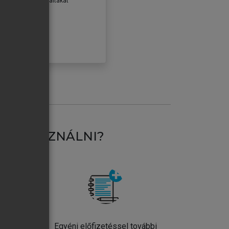
erződéseiben foglaltakat
ogadom.
ÓBÁLOM
AT HASZNÁLNI?
ntos
Egyéni előfizetéssel további