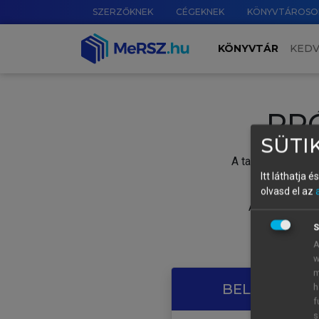
SZERZŐKNEK
CÉGEKNEK
KÖNYVTÁROSO
KÖNYVTÁR
KED
PR
SÜTIK
A tartalom megtek
Itt láthatja 
olvasd el az
A próbaidősza
S
A
w
m
BELÉPÉS SAJ
h
f
s