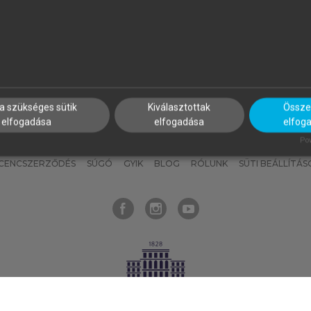
nyokat, hogy bármikor azonnal
részeket, és
készíts
saj
hozzájuk férhess!
jegyzeteket!
a szükséges sütik
Kiválasztottak
Összes
elfogadása
elfogadása
elfog
KNAK
SZERKESZTÉSI ÉS LEKTORÁLÁSI ALAPELVEK
MI – ÁLTALÁNOS
Pow
ICENCSZERZŐDÉS
SÚGÓ
GYIK
BLOG
RÓLUNK
SÜTI BEÁLLÍTÁS