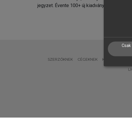
jegyzet. Évente 100+ új kiadvány.
kiadvá
Csak 
SZERZŐKNEK
CÉGEKNEK
KÖNYVTÁROSO
L
Verzió: 2.7.2