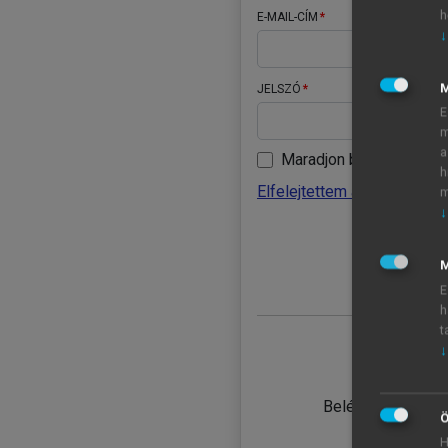
h
E-MAIL-CÍM
↓
JELSZÓ
E
m
a
Maradjon belépve
h
Elfelejtettem a jelszavamat
m
↓
BELÉ
M
E
h
t
↓
TANULÓ
Belépés intézmén
Ö
H