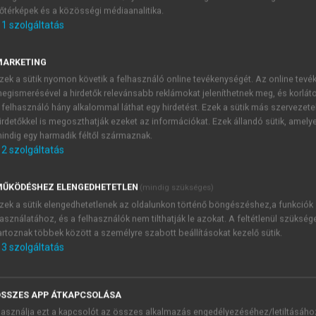
őtérképek és a közösségi médiaanalitika.
E-MAIL-CÍM
1
szolgáltatás
MARKETING
NÉV
zek a sütik nyomon követik a felhasználó online tevékenységét. Az online tev
egismerésével a hirdetők relevánsabb reklámokat jeleníthetnek meg, és korlát
 felhasználó hány alkalommal láthat egy hirdetést. Ezek a sütik más szervezete
JELSZÓ
irdetőkkel is megoszthatják ezeket az információkat. Ezek állandó sütik, amely
indig egy harmadik féltől származnak.
2
szolgáltatás
JELSZÓ ÚJRA
PÉS
ŰKÖDÉSHEZ ELENGEDHETETLEN
(mindig szükséges)
zek a sütik elengedhetetlenek az oldalunkon történő böngészéshez,a funkciók
asználatához, és a felhasználók nem tilthatják le azokat. A feltétlenül szükség
Kérek értesítést a MeRSZ új
artoznak többek között a személyre szabott beállításokat kezelő sütik.
Kérek értesítést az Akadémi
3
szolgáltatás
akcióiról.
 VAGY?
Az
Adatkezelési tájékozta
yi azonosítóval
veszem és elfogadom.
SSZES APP ÁTKAPCSOLÁSA
Az
Általános vásárlási felt
asználja ezt a kapcsolót az összes alkalmazás engedélyezéséhez/letiltásáho