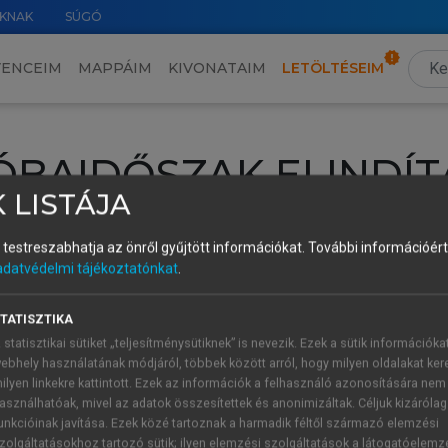
KNAK
SÚGÓ
VENCEIM
MAPPÁIM
KIVONATAIM
LETÖLTÉSEIM
ÓBAIDŐSZAK ELINDÍT
 LISTÁJA
intéséhez lépj be a saját fiókoddal, iskolai azonosítóddal vagy ú
és testreszabhatja az önről gyűjtött információkat.
További információért 
Új felhasználóként
1 óra díjmentes hozzáférésre
vagy jogosult
adatvédelmi tájékoztatónkat
.
k elindításához,
jelentkezz
be meglévő fiókoddal,
vagy hozz lé
A regisztráció után a
próbaidőszak
automatikusan
elindul.
TATISZTIKA
 statisztikai sütiket „teljesítménysütiknek” is nevezik. Ezek a sütik információka
ebhely használatának módjáról, többek között arról, hogy milyen oldalakat kere
ilyen linkekre kattintott. Ezek az információk a felhasználó azonosítására nem
ÚJ FIÓK 
ÁT FIÓKKAL
asználhatóak, mivel az adatok összesítettek és anonimizáltak. Céljuk kizáróla
1 óra díjme
unkcióinak javítása. Ezek közé tartoznak a harmadik féltől származó elemzési
zolgáltatásokhoz tartozó sütik; ilyen elemzési szolgáltatások a látogatóelemz