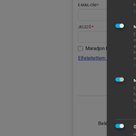
h
E-MAIL-CÍM
↓
JELSZÓ
E
m
a
Maradjon belépve
h
Elfelejtettem a jelszavamat
m
↓
BELÉ
M
E
h
t
↓
TANULÓ
Belépés intézmén
Ö
H