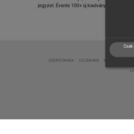
jegyzet. Évente 100+ új kiadvány.
kiadvá
Csak 
SZERZŐKNEK
CÉGEKNEK
KÖNYVTÁROSO
L
Verzió: 2.7.2