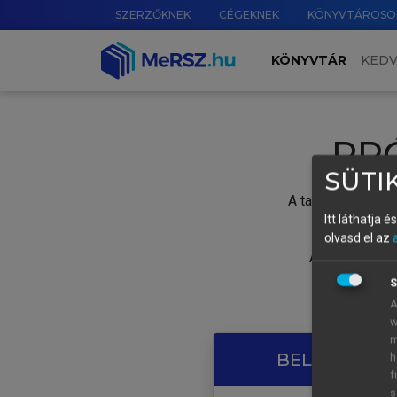
SZERZŐKNEK
CÉGEKNEK
KÖNYVTÁROSO
KÖNYVTÁR
KED
PR
SÜTIK
A tartalom megtek
Itt láthatja 
olvasd el az
A próbaidősza
S
A
w
m
BELÉPÉS SAJ
h
f
s