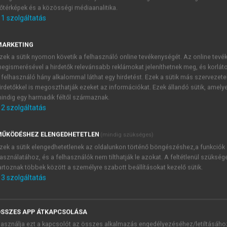
őtérképek és a közösségi médiaanalitika.
E-MAIL-CÍM
1
szolgáltatás
MARKETING
NÉV
zek a sütik nyomon követik a felhasználó online tevékenységét. Az online tev
egismerésével a hirdetők relevánsabb reklámokat jeleníthetnek meg, és korlát
 felhasználó hány alkalommal láthat egy hirdetést. Ezek a sütik más szervezete
JELSZÓ
irdetőkkel is megoszthatják ezeket az információkat. Ezek állandó sütik, amely
indig egy harmadik féltől származnak.
2
szolgáltatás
JELSZÓ ÚJRA
PÉS
ŰKÖDÉSHEZ ELENGEDHETETLEN
(mindig szükséges)
zek a sütik elengedhetetlenek az oldalunkon történő böngészéshez,a funkciók
asználatához, és a felhasználók nem tilthatják le azokat. A feltétlenül szükség
Kérek értesítést a MeRSZ új
artoznak többek között a személyre szabott beállításokat kezelő sütik.
Kérek értesítést az Akadémi
3
szolgáltatás
akcióiról.
 VAGY?
Az
Adatkezelési tájékozta
yi azonosítóval
veszem és elfogadom.
SSZES APP ÁTKAPCSOLÁSA
Az
Általános vásárlási felt
asználja ezt a kapcsolót az összes alkalmazás engedélyezéséhez/letiltásáho