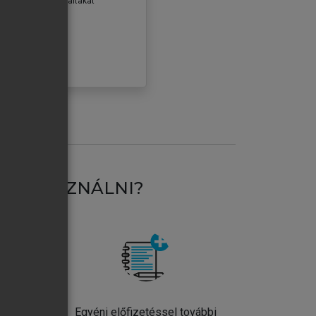
erződéseiben foglaltakat
ogadom.
ÓBÁLOM
AT HASZNÁLNI?
ntos
Egyéni előfizetéssel további