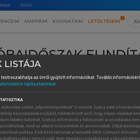
KNAK
SÚGÓ
VENCEIM
MAPPÁIM
KIVONATAIM
LETÖLTÉSEIM
ÓBAIDŐSZAK ELINDÍT
 LISTÁJA
intéséhez lépj be a saját fiókoddal, iskolai azonosítóddal vagy ú
és testreszabhatja az önről gyűjtött információkat.
További információért 
Új felhasználóként
1 óra díjmentes hozzáférésre
vagy jogosult
adatvédelmi tájékoztatónkat
.
k elindításához,
jelentkezz
be meglévő fiókoddal,
vagy hozz lé
A regisztráció után a
próbaidőszak
automatikusan
elindul.
TATISZTIKA
 statisztikai sütiket „teljesítménysütiknek” is nevezik. Ezek a sütik információka
ebhely használatának módjáról, többek között arról, hogy milyen oldalakat kere
ilyen linkekre kattintott. Ezek az információk a felhasználó azonosítására nem
ÚJ FIÓK 
ÁT FIÓKKAL
asználhatóak, mivel az adatok összesítettek és anonimizáltak. Céljuk kizáróla
1 óra díjme
unkcióinak javítása. Ezek közé tartoznak a harmadik féltől származó elemzési
zolgáltatásokhoz tartozó sütik; ilyen elemzési szolgáltatások a látogatóelemz