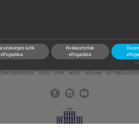
nyokat, hogy bármikor azonnal
részeket, és
készíts
saj
hozzájuk férhess!
jegyzeteket!
a szükséges sütik
Kiválasztottak
Összes
elfogadása
elfogadása
elfog
KNAK
SZERKESZTÉSI ÉS LEKTORÁLÁSI ALAPELVEK
MI – ÁLTALÁNOS
Pow
ICENCSZERZŐDÉS
SÚGÓ
GYIK
BLOG
RÓLUNK
SÜTI BEÁLLÍTÁS