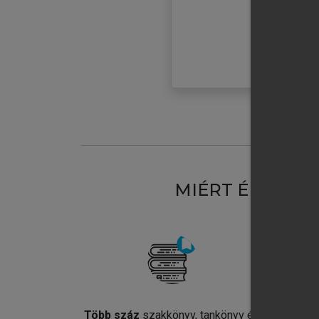
MIÉRT ÉRDEME
Több száz
szakkönyv, tankönyv és
Jel