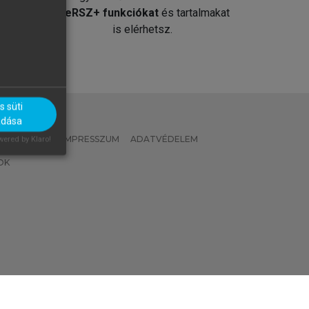
át
MeRSZ+ funkciókat
és tartalmakat
is elérhetsz.
 süti
adása
 IRÁNYELVEK
IMPRESSZUM
ADATVÉDELEM
ered by Klaro!
OK