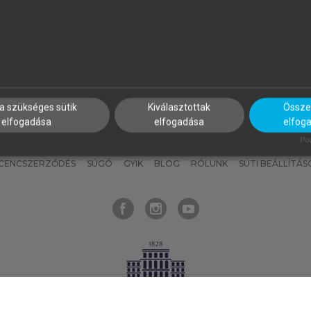
nyokat, hogy bármikor azonnal
részeket, és
készíts
saj
hozzájuk férhess!
jegyzeteket!
a szükséges sütik
Kiválasztottak
Összes
elfogadása
elfogadása
elfog
KNAK
SZERKESZTÉSI ÉS LEKTORÁLÁSI ALAPELVEK
MI – ÁLTALÁNOS
Pow
ICENCSZERZŐDÉS
SÚGÓ
GYIK
BLOG
RÓLUNK
SÜTI BEÁLLÍTÁS