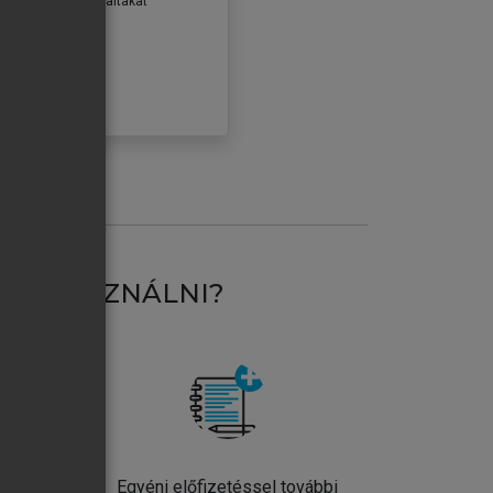
erződéseiben foglaltakat
ogadom.
ÓBÁLOM
AT HASZNÁLNI?
ntos
Egyéni előfizetéssel további