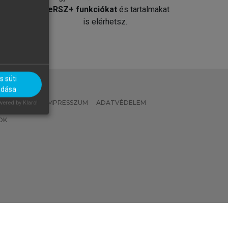
át
MeRSZ+ funkciókat
és tartalmakat
is elérhetsz.
 süti
adása
 IRÁNYELVEK
IMPRESSZUM
ADATVÉDELEM
ered by Klaro!
OK