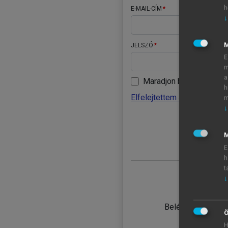
h
E-MAIL-CÍM
↓
JELSZÓ
E
m
a
Maradjon belépve
h
Elfelejtettem a jelszavamat
m
↓
BELÉ
M
E
h
t
↓
TANULÓ
Belépés intézmén
Ö
H