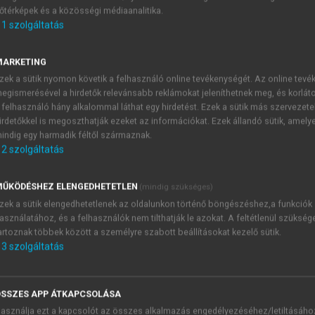
őtérképek és a közösségi médiaanalitika.
E-MAIL-CÍM
1
szolgáltatás
MARKETING
NÉV
zek a sütik nyomon követik a felhasználó online tevékenységét. Az online tev
egismerésével a hirdetők relevánsabb reklámokat jeleníthetnek meg, és korlát
 felhasználó hány alkalommal láthat egy hirdetést. Ezek a sütik más szervezete
JELSZÓ
irdetőkkel is megoszthatják ezeket az információkat. Ezek állandó sütik, amely
indig egy harmadik féltől származnak.
2
szolgáltatás
JELSZÓ ÚJRA
PÉS
ŰKÖDÉSHEZ ELENGEDHETETLEN
(mindig szükséges)
zek a sütik elengedhetetlenek az oldalunkon történő böngészéshez,a funkciók
asználatához, és a felhasználók nem tilthatják le azokat. A feltétlenül szükség
Kérek értesítést a MeRSZ új
artoznak többek között a személyre szabott beállításokat kezelő sütik.
Kérek értesítést az Akadémi
3
szolgáltatás
akcióiról.
 VAGY?
Az
Adatkezelési tájékozta
yi azonosítóval
veszem és elfogadom.
SSZES APP ÁTKAPCSOLÁSA
Az
Általános vásárlási felt
asználja ezt a kapcsolót az összes alkalmazás engedélyezéséhez/letiltásáho