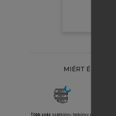
MIÉRT ÉRDEME
Több száz
szakkönyv, tankönyv és
Jel