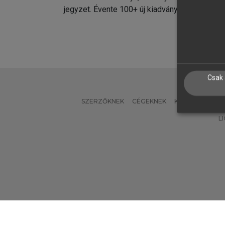
jegyzet. Évente 100+ új kiadvány.
kiadvá
Csak 
SZERZŐKNEK
CÉGEKNEK
KÖNYVTÁROSO
L
Verzió: 2.7.2