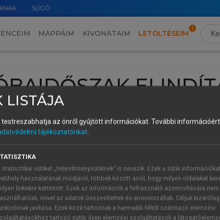
KNAK
SÚGÓ
VENCEIM
MAPPÁIM
KIVONATAIM
LETÖLTÉSEIM
ÓBAIDŐSZAK ELINDÍT
 LISTÁJA
intéséhez lépj be a saját fiókoddal, iskolai azonosítóddal vagy ú
és testreszabhatja az önről gyűjtött információkat.
További információért 
Új felhasználóként
1 óra díjmentes hozzáférésre
vagy jogosult
adatvédelmi tájékoztatónkat
.
k elindításához,
jelentkezz
be meglévő fiókoddal,
vagy hozz lé
A regisztráció után a
próbaidőszak
automatikusan
elindul.
TATISZTIKA
 statisztikai sütiket „teljesítménysütiknek” is nevezik. Ezek a sütik információka
ebhely használatának módjáról, többek között arról, hogy milyen oldalakat kere
ilyen linkekre kattintott. Ezek az információk a felhasználó azonosítására nem
ÚJ FIÓK 
ÁT FIÓKKAL
asználhatóak, mivel az adatok összesítettek és anonimizáltak. Céljuk kizáróla
1 óra díjme
unkcióinak javítása. Ezek közé tartoznak a harmadik féltől származó elemzési
zolgáltatásokhoz tartozó sütik; ilyen elemzési szolgáltatások a látogatóelemz