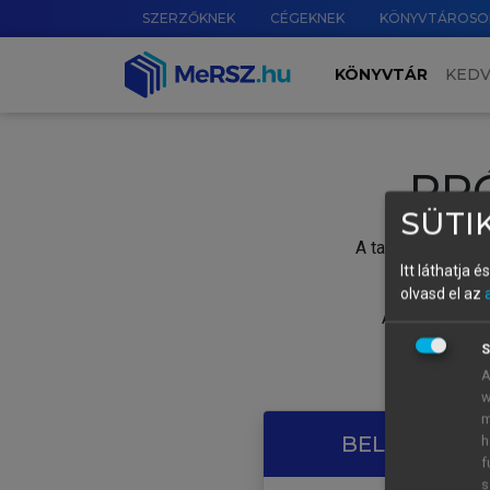
SZERZŐKNEK
CÉGEKNEK
KÖNYVTÁROSO
KÖNYVTÁR
KED
PR
SÜTIK
A tartalom megtek
Itt láthatja 
olvasd el az
A próbaidősza
S
A
w
m
BELÉPÉS SAJ
h
f
s