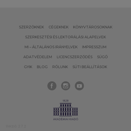
SZERZŐKNEK
CÉGEKNEK
KÖNYVTÁROSOKNAK
SZERKESZTÉSI ÉS LEKTORÁLÁSI ALAPELVEK
MI – ÁLTALÁNOS IRÁNYELVEK
IMPRESSZUM
ADATVÉDELEM
LICENCSZERZŐDÉS
SÚGÓ
GYIK
BLOG
RÓLUNK
SÜTI BEÁLLÍTÁSOK
Verzió: 2.7.2