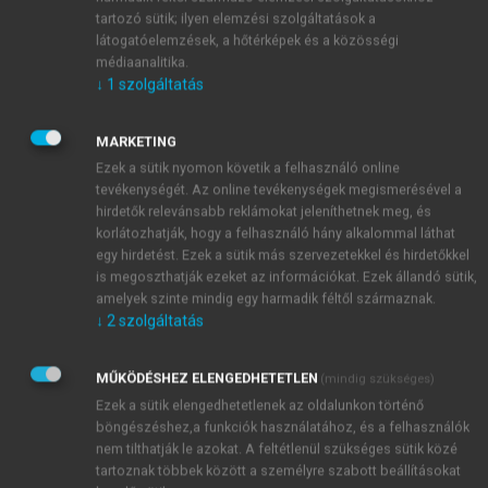
ellenére, hogy ha csak a Husserl által írt és még
tartozó sütik; ilyen elemzési szolgáltatások a
látogatóelemzések, a hőtérképek és a közösségi
életében megjelent műveket tekintjük, rögtön ott van
médiaanalitika.
az 1931-ben Gabrielle Peiffer és Emmanuel Levinas
↓
1
szolgáltatás
fordításában franciául megjelent
Karteziánus
elmélkedések
című könyv, melyben a testiség alapvető
MARKETING
szerepet tölt be. Ennek ellenére, amennyire ez a
Ezek a sütik nyomon követik a felhasználó online
különböző, rá vonatkozó, nem speciálisan Husserl-
tevékenységét. Az online tevékenységek megismerésével a
kutatóktól származó kijelentésekből megállapítható, a
hirdetők relevánsabb reklámokat jeleníthetnek meg, és
szélesebb filozófus és nem filozófus közönség tagjai
korlátozhatják, hogy a felhasználó hány alkalommal láthat
nem úgy gondoltak Husserlre, mint aki a testnek
egy hirdetést. Ezek a sütik más szervezetekkel és hirdetőkkel
is megoszthatják ezeket az információkat. Ezek állandó sütik,
kiemelt jelentőséget tulajdonított volna. Ez a kép
amelyek szinte mindig egy harmadik féltől származnak.
egyebek mellett a ’90-es évektől a megtestesült elme
↓
2
szolgáltatás
gondolatkörének képviselői révén kezdett
megváltozni (pl.
Varela–Thompson–Rosch, 1991
). A
MŰKÖDÉSHEZ ELENGEDHETETLEN
(mindig szükséges)
tudat elméletének egy olyan, nem dualista és nem is
Ezek a sütik elengedhetetlenek az oldalunkon történő
reduktivista megközelítéséről van szó, amely a
böngészéshez,a funkciók használatához, és a felhasználók
klasszikus test–elme kettősséget egy újabb, nem
nem tilthatják le azokat. A feltétlenül szükséges sütik közé
reduktivista monizmus irányába mutató kettősséggel
tartoznak többek között a személyre szabott beállításokat