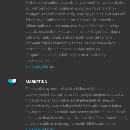
A statisztikai sütiket „teljesítménysütiknek” is nevezik. Ezek a
sütik információkat gyűjtenek a webhely használatának
módjáról, többek között arról, hogy milyen oldalakat keresett
ÚJ FIÓK LÉTREHOZÁSA
fel és milyen linkekre kattintott. Ezek az információk a
1 óra díjmentes hozzáférés
felhasználó azonosítására nem használhatóak, mivel az
adatok összesítettek és anonimizáltak. Céljuk kizárólag a
weboldal funkcióinak javítása. Ezek közé tartoznak a
E-MAIL-CÍM
harmadik féltől származó elemzési szolgáltatásokhoz
tartozó sütik; ilyen elemzési szolgáltatások a
látogatóelemzések, a hőtérképek és a közösségi
NÉV
médiaanalitika.
↓
1
szolgáltatás
JELSZÓ
MARKETING
Ezek a sütik nyomon követik a felhasználó online
tevékenységét. Az online tevékenységek megismerésével a
JELSZÓ ÚJRA
hirdetők relevánsabb reklámokat jeleníthetnek meg, és
korlátozhatják, hogy a felhasználó hány alkalommal láthat
egy hirdetést. Ezek a sütik más szervezetekkel és hirdetőkkel
is megoszthatják ezeket az információkat. Ezek állandó sütik,
Kérek értesítést a MeRSZ újdonságairól, akcióiról.
amelyek szinte mindig egy harmadik féltől származnak.
↓
2
szolgáltatás