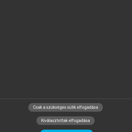
Jelöld meg a számodra fontos részeket, és
készíts
saját
jegyzeteket!
Egyéni előfizetéssel további
MeRSZ+ funkciókat
és
tartalmakat is elérhetsz.
Csak a szükséges sütik elfogadása
SZERZŐKNEK
CÉGEKNEK
KÖNYVTÁROSOKNAK
Kiválasztottak elfogadása
SZERKESZTÉSI ÉS LEKTORÁLÁSI ALAPELVEK