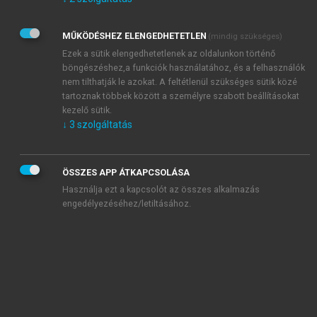
Kérek értesítést az Akadémiai Kiadó Zrt. újdonságairól,
akcióiról.
MŰKÖDÉSHEZ ELENGEDHETETLEN
(mindig szükséges)
Az
Adatkezelési tájékoztatóban
foglaltakat tudomásul
veszem és elfogadom.
Ezek a sütik elengedhetetlenek az oldalunkon történő
Az
Általános vásárlási feltételeket
, valamint a
szotar.net
és a
böngészéshez,a funkciók használatához, és a felhasználók
mersz.hu
oldalak licencszerződéseiben foglaltakat
nem tilthatják le azokat. A feltétlenül szükséges sütik közé
tudomásul veszem és elfogadom.
tartoznak többek között a személyre szabott beállításokat
kezelő sütik.
↓
3
szolgáltatás
KIPRÓBÁLOM
ÖSSZES APP ÁTKAPCSOLÁSA
Használja ezt a kapcsolót az összes alkalmazás
engedélyezéséhez/letiltásához.
MIÉRT ÉRDEMES A MERSZ ONLINE
OKOSKÖNYVTÁRAT HASZNÁLNI?