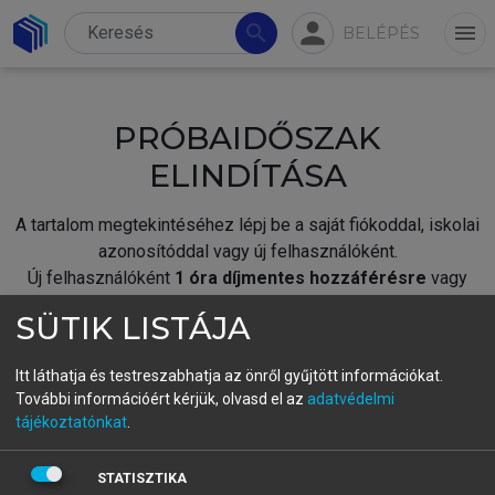
person
search
menu
BELÉPÉS
PRÓBAIDŐSZAK
ELINDÍTÁSA
A tartalom megtekintéséhez lépj be a saját fiókoddal, iskolai
azonosítóddal vagy új felhasználóként.
Új felhasználóként
1 óra díjmentes hozzáférésre
vagy
jogosult.
SÜTIK LISTÁJA
A próbaidőszak elindításához,
jelentkezz
be meglévő
fiókoddal,
vagy hozz létre új fiókot.
Itt láthatja és testreszabhatja az önről gyűjtött információkat.
További információért kérjük, olvasd el az
adatvédelmi
A regisztráció után a
próbaidőszak
automatikusan
elindul.
tájékoztatónkat
.
BELÉPÉS SAJÁT FIÓKKAL
STATISZTIKA