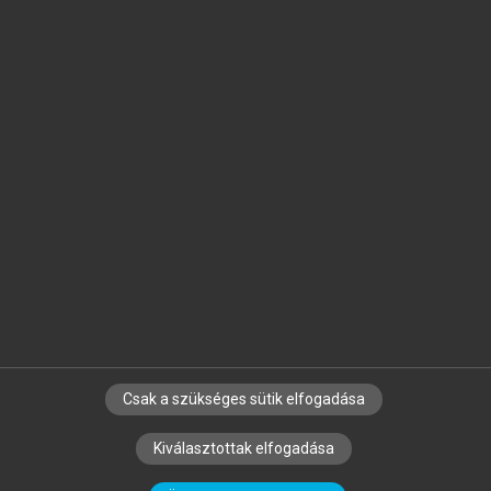
Jelöld meg a számodra fontos részeket, és
készíts
saját
jegyzeteket!
Egyéni előfizetéssel további
MeRSZ+ funkciókat
és
tartalmakat is elérhetsz.
Csak a szükséges sütik elfogadása
SZERZŐKNEK
CÉGEKNEK
KÖNYVTÁROSOKNAK
Kiválasztottak elfogadása
SZERKESZTÉSI ÉS LEKTORÁLÁSI ALAPELVEK