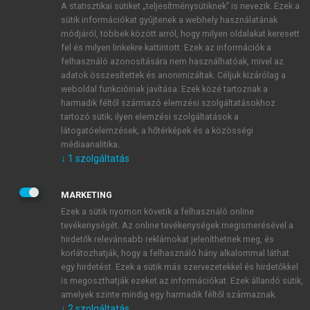
A statisztikai sütiket „teljesítménysütiknek” is nevezik. Ezek a
sütik információkat gyűjtenek a webhely használatának
módjáról, többek között arról, hogy milyen oldalakat keresett
ÚJ FIÓK LÉTREHOZÁSA
fel és milyen linkekre kattintott. Ezek az információk a
1 óra díjmentes hozzáférés
felhasználó azonosítására nem használhatóak, mivel az
adatok összesítettek és anonimizáltak. Céljuk kizárólag a
weboldal funkcióinak javítása. Ezek közé tartoznak a
E-MAIL-CÍM
harmadik féltől származó elemzési szolgáltatásokhoz
tartozó sütik; ilyen elemzési szolgáltatások a
látogatóelemzések, a hőtérképek és a közösségi
NÉV
médiaanalitika.
↓
1
szolgáltatás
JELSZÓ
MARKETING
Ezek a sütik nyomon követik a felhasználó online
tevékenységét. Az online tevékenységek megismerésével a
JELSZÓ ÚJRA
hirdetők relevánsabb reklámokat jeleníthetnek meg, és
korlátozhatják, hogy a felhasználó hány alkalommal láthat
egy hirdetést. Ezek a sütik más szervezetekkel és hirdetőkkel
is megoszthatják ezeket az információkat. Ezek állandó sütik,
Kérek értesítést a MeRSZ újdonságairól, akcióiról.
amelyek szinte mindig egy harmadik féltől származnak.
↓
2
szolgáltatás