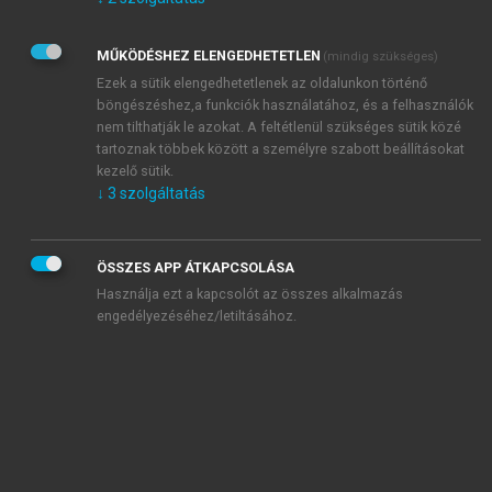
Kérek értesítést az Akadémiai Kiadó Zrt. újdonságairól,
akcióiról.
MŰKÖDÉSHEZ ELENGEDHETETLEN
(mindig szükséges)
Az
Adatkezelési tájékoztatóban
foglaltakat tudomásul
veszem és elfogadom.
Ezek a sütik elengedhetetlenek az oldalunkon történő
Az
Általános vásárlási feltételeket
, valamint a
szotar.net
és a
böngészéshez,a funkciók használatához, és a felhasználók
mersz.hu
oldalak licencszerződéseiben foglaltakat
nem tilthatják le azokat. A feltétlenül szükséges sütik közé
tudomásul veszem és elfogadom.
tartoznak többek között a személyre szabott beállításokat
kezelő sütik.
↓
3
szolgáltatás
KIPRÓBÁLOM
ÖSSZES APP ÁTKAPCSOLÁSA
Használja ezt a kapcsolót az összes alkalmazás
engedélyezéséhez/letiltásához.
MIÉRT ÉRDEMES A MERSZ ONLINE
OKOSKÖNYVTÁRAT HASZNÁLNI?