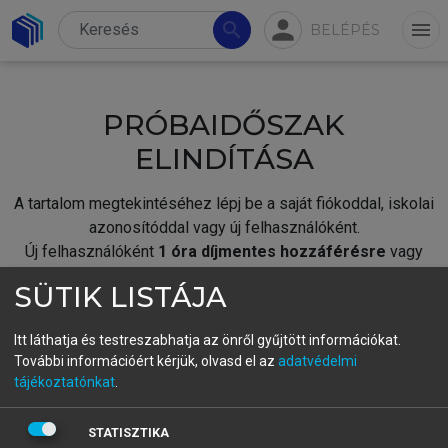
person
search
menu
BELÉPÉS
PRÓBAIDŐSZAK
ELINDÍTÁSA
A tartalom megtekintéséhez lépj be a saját fiókoddal, iskolai
azonosítóddal vagy új felhasználóként.
Új felhasználóként
1 óra díjmentes hozzáférésre
vagy
jogosult.
SÜTIK LISTÁJA
A próbaidőszak elindításához,
jelentkezz
be meglévő
fiókoddal,
vagy hozz létre új fiókot.
Itt láthatja és testreszabhatja az önről gyűjtött információkat.
További információért kérjük, olvasd el az
adatvédelmi
A regisztráció után a
próbaidőszak
automatikusan
elindul.
tájékoztatónkat
.
BELÉPÉS SAJÁT FIÓKKAL
STATISZTIKA