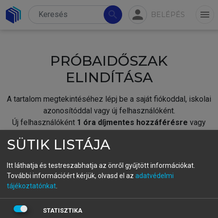
person
search
menu
BELÉPÉS
PRÓBAIDŐSZAK
ELINDÍTÁSA
A tartalom megtekintéséhez lépj be a saját fiókoddal, iskolai
azonosítóddal vagy új felhasználóként.
Új felhasználóként
1 óra díjmentes hozzáférésre
vagy
jogosult.
SÜTIK LISTÁJA
A próbaidőszak elindításához,
jelentkezz
be meglévő
fiókoddal,
vagy hozz létre új fiókot.
Itt láthatja és testreszabhatja az önről gyűjtött információkat.
További információért kérjük, olvasd el az
adatvédelmi
A regisztráció után a
próbaidőszak
automatikusan
elindul.
tájékoztatónkat
.
BELÉPÉS SAJÁT FIÓKKAL
STATISZTIKA