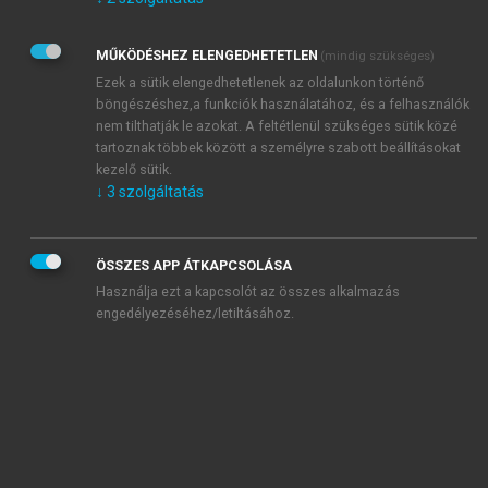
Kérek értesítést az Akadémiai Kiadó Zrt. újdonságairól,
akcióiról.
MŰKÖDÉSHEZ ELENGEDHETETLEN
(mindig szükséges)
Az
Adatkezelési tájékoztatóban
foglaltakat tudomásul
veszem és elfogadom.
Ezek a sütik elengedhetetlenek az oldalunkon történő
Az
Általános vásárlási feltételeket
, valamint a
szotar.net
és a
böngészéshez,a funkciók használatához, és a felhasználók
mersz.hu
oldalak licencszerződéseiben foglaltakat
nem tilthatják le azokat. A feltétlenül szükséges sütik közé
tudomásul veszem és elfogadom.
tartoznak többek között a személyre szabott beállításokat
kezelő sütik.
↓
3
szolgáltatás
KIPRÓBÁLOM
ÖSSZES APP ÁTKAPCSOLÁSA
Használja ezt a kapcsolót az összes alkalmazás
engedélyezéséhez/letiltásához.
MIÉRT ÉRDEMES A MERSZ ONLINE
OKOSKÖNYVTÁRAT HASZNÁLNI?