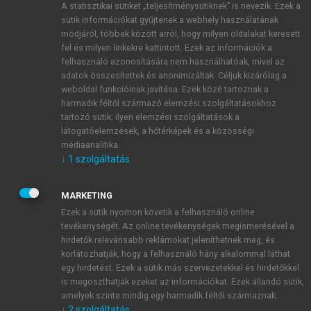
A statisztikai sütiket „teljesítménysütiknek” is nevezik. Ezek a
sütik információkat gyűjtenek a webhely használatának
módjáról, többek között arról, hogy milyen oldalakat keresett
ÚJ FIÓK LÉTREHOZÁSA
fel és milyen linkekre kattintott. Ezek az információk a
1 óra díjmentes hozzáférés
felhasználó azonosítására nem használhatóak, mivel az
adatok összesítettek és anonimizáltak. Céljuk kizárólag a
weboldal funkcióinak javítása. Ezek közé tartoznak a
E-MAIL-CÍM
harmadik féltől származó elemzési szolgáltatásokhoz
tartozó sütik; ilyen elemzési szolgáltatások a
látogatóelemzések, a hőtérképek és a közösségi
NÉV
médiaanalitika.
↓
1
szolgáltatás
JELSZÓ
MARKETING
Ezek a sütik nyomon követik a felhasználó online
tevékenységét. Az online tevékenységek megismerésével a
JELSZÓ ÚJRA
hirdetők relevánsabb reklámokat jeleníthetnek meg, és
korlátozhatják, hogy a felhasználó hány alkalommal láthat
egy hirdetést. Ezek a sütik más szervezetekkel és hirdetőkkel
is megoszthatják ezeket az információkat. Ezek állandó sütik,
Kérek értesítést a MeRSZ újdonságairól, akcióiról.
amelyek szinte mindig egy harmadik féltől származnak.
↓
2
szolgáltatás