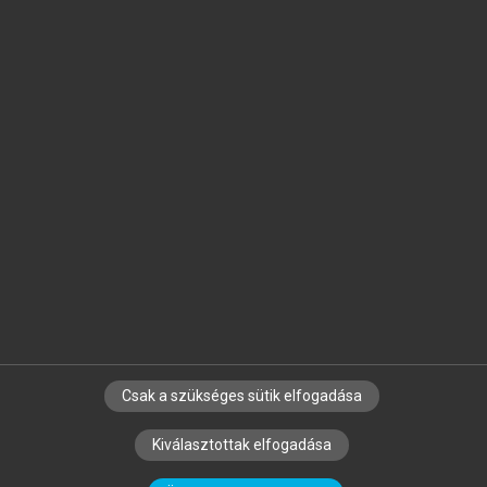
Jelöld meg a számodra fontos részeket, és
készíts
saját
jegyzeteket!
Egyéni előfizetéssel további
MeRSZ+ funkciókat
és
tartalmakat is elérhetsz.
Csak a szükséges sütik elfogadása
SZERZŐKNEK
CÉGEKNEK
KÖNYVTÁROSOKNAK
Kiválasztottak elfogadása
SZERKESZTÉSI ÉS LEKTORÁLÁSI ALAPELVEK