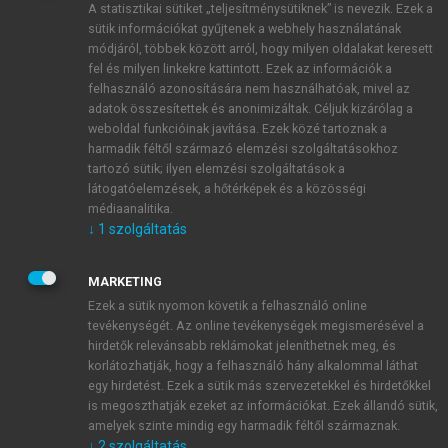
A statisztikai sütiket „teljesítménysütiknek” is nevezik. Ezek a
sütik információkat gyűjtenek a webhely használatának
módjáról, többek között arról, hogy milyen oldalakat keresett
ÚJ FIÓK LÉTREHOZÁSA
fel és milyen linkekre kattintott. Ezek az információk a
1 óra díjmentes hozzáférés
felhasználó azonosítására nem használhatóak, mivel az
adatok összesítettek és anonimizáltak. Céljuk kizárólag a
weboldal funkcióinak javítása. Ezek közé tartoznak a
E-MAIL-CÍM
harmadik féltől származó elemzési szolgáltatásokhoz
tartozó sütik; ilyen elemzési szolgáltatások a
látogatóelemzések, a hőtérképek és a közösségi
NÉV
médiaanalitika.
↓
1
szolgáltatás
JELSZÓ
MARKETING
Ezek a sütik nyomon követik a felhasználó online
tevékenységét. Az online tevékenységek megismerésével a
JELSZÓ ÚJRA
hirdetők relevánsabb reklámokat jeleníthetnek meg, és
korlátozhatják, hogy a felhasználó hány alkalommal láthat
egy hirdetést. Ezek a sütik más szervezetekkel és hirdetőkkel
is megoszthatják ezeket az információkat. Ezek állandó sütik,
Kérek értesítést a MeRSZ újdonságairól, akcióiról.
amelyek szinte mindig egy harmadik féltől származnak.
↓
2
szolgáltatás