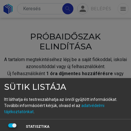
person
search
menu
BELÉPÉS
PRÓBAIDŐSZAK
ELINDÍTÁSA
A tartalom megtekintéséhez lépj be a saját fiókoddal, iskolai
azonosítóddal vagy új felhasználóként.
Új felhasználóként
1 óra díjmentes hozzáférésre
vagy
jogosult.
SÜTIK LISTÁJA
A próbaidőszak elindításához,
jelentkezz
be meglévő
fiókoddal,
vagy hozz létre új fiókot.
Itt láthatja és testreszabhatja az önről gyűjtött információkat.
További információért kérjük, olvasd el az
adatvédelmi
A regisztráció után a
próbaidőszak
automatikusan
elindul.
tájékoztatónkat
.
BELÉPÉS SAJÁT FIÓKKAL
STATISZTIKA