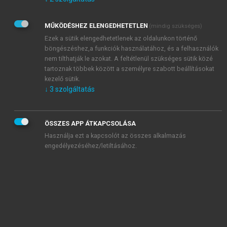
Kérek értesítést az Akadémiai Kiadó Zrt. újdonságairól,
akcióiról.
MŰKÖDÉSHEZ ELENGEDHETETLEN
(mindig szükséges)
Az
Adatkezelési tájékoztatóban
foglaltakat tudomásul
veszem és elfogadom.
Ezek a sütik elengedhetetlenek az oldalunkon történő
Az
Általános vásárlási feltételeket
, valamint a
szotar.net
és a
böngészéshez,a funkciók használatához, és a felhasználók
mersz.hu
oldalak licencszerződéseiben foglaltakat
nem tilthatják le azokat. A feltétlenül szükséges sütik közé
tudomásul veszem és elfogadom.
tartoznak többek között a személyre szabott beállításokat
kezelő sütik.
↓
3
szolgáltatás
KIPRÓBÁLOM
ÖSSZES APP ÁTKAPCSOLÁSA
Használja ezt a kapcsolót az összes alkalmazás
engedélyezéséhez/letiltásához.
MIÉRT ÉRDEMES A MERSZ ONLINE
OKOSKÖNYVTÁRAT HASZNÁLNI?